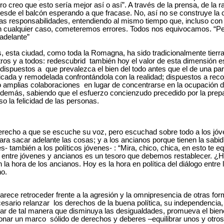
o creo que esto sería mejor así o así”. A través de la prensa, de la ra
esde el balcón esperando a que fracase. No, así no se construye la 
ras responsabilidades, entendiendo al mismo tiempo que, incluso con 
n cualquier caso, cometeremos errores. Todos nos equivocamos. “P
adelante”
esta ciudad, como toda la Romagna, ha sido tradicionalmente tierr
otros y a todos: redescubrid también hoy el valor de esta dimensión e
, dispuestos a que prevalezca el bien del todo antes que el de una par
ficada y remodelada confrontándola con la realidad; dispuestos a rec
o amplias colaboraciones en lugar de concentrarse en la ocupación d
demás, sabiendo que el esfuerzo concienzudo precedido por la prep
so la felicidad de las personas.
recho a que se escuche su voz, pero escuchad sobre todo a los jóve
ra sacar adelante las cosas; y a los ancianos porque tienen la sabidur
es- también a los políticos jóvenes- : “Mira, chico, chica, en esto te 
n entre jóvenes y ancianos es un tesoro que debemos restablecer. ¿H
 la hora de los ancianos. Hoy es la hora en política del diálogo entre
no.
 parece retroceder frente a la agresión y la omnipresencia de otras f
ecesario relanzar los derechos de la buena política, su independencia
tuar de tal manera que disminuya las desigualdades, promueva el biene
onar un marco sólido de derechos y deberes –equilibrar unos y otros