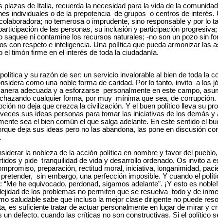
s plazas de Italia, recuerda la necesidad para la vida de la comunida
es individuales o de la prepotencia de grupos o centros de interés. 
colaboradora; no temerosa o imprudente, sino responsable y por lo ta
rticipación de las personas, su inclusión y participación progresiva
 saquee ni contamine los recursos naturales; -no son un pozo sin fo
os con respeto e inteligencia. Una política que pueda armonizar las a
el timón firme en el interés de toda la ciudadanía.
 política y su razón de ser: un servicio invalorable al bien de toda la
 considera como una noble forma de caridad. Por lo tanto, invito a los
anera adecuada y a esforzarse personalmente en este campo, asumi
chazando cualquier forma, por muy mínima que sea, de corrupción. La
pción no deja que crezca la civilización. Y el buen político lleva su p
veces sus ideas personas para tomar las iniciativas de los demás y 
ente sea el bien común el que salga adelante. En este sentido el bu
 porque deja sus ideas pero no las abandona, las pone en discusión con
.
nsiderar la nobleza de la acción política en nombre y favor del puebl
tidos y pide tranquilidad de vida y desarrollo ordenado. Os invito a e
mpromiso, preparación, rectitud moral, iniciativa, longanimidad, paci
n pretender, sin embargo, una perfección imposible. Y cuando el polít
r: “Me he equivocado, perdonad, sigamos adelante”. ¡Y esto es noble
ejidad de los problemas no permiten que se resuelva todo y de inme
ismo saludable sabe que incluso la mejor clase dirigente no puede res
, es suficiente tratar de actuar personalmente en lugar de mirar y crit
n defecto, cuando las críticas no son constructivas. Si el político s