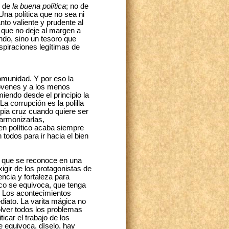
d de
la buena política
; no de
Una política que no sea ni
nto valiente y prudente al
; que no deje al margen a
ndo, sino un tesoro que
spiraciones legítimas de
 comunidad. Y por eso la
 jóvenes y a los menos
endo desde el principio la
 corrupción es la polilla
ropia cruz cuando quiere ser
armonizarlas,
en político acaba siempre
 todos para ir hacia el bien
o, que se reconoce en una
xigir de los protagonistas de
encia y fortaleza para
ico se equivoca, que tenga
! Los acontecimientos
diato. La varita mágica no
olver todos los problemas
icar el trabajo de los
e equivoca, díselo, hay