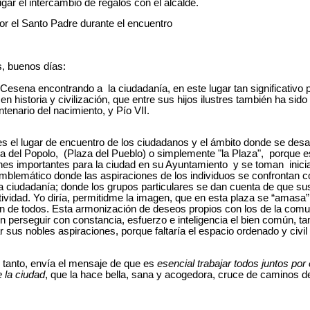
lugar el intercambio de regalos con el alcalde.
or el Santo Padre durante el encuentro
, buenos días:
esena encontrando a la ciudadanía, en este lugar tan significativo par
en historia y civilización, que entre sus hijos ilustres también ha sid
tenario del nacimiento, y Pío VII.
s el lugar de encuentro de los ciudadanos y el ámbito donde se desar
 del Popolo, (Plaza del Pueblo) o simplemente "la Plaza", porque e
nes importantes para la ciudad en su Ayuntamiento y se toman inici
emblemático donde las aspiraciones de los individuos se confrontan 
la ciudadanía; donde los grupos particulares se dan cuenta de que s
tividad. Yo diría, permitidme la imagen, que en esta plaza se “amasa
ún de todos. Esta armonización de deseos propios con los de la com
n perseguir con constancia, esfuerzo e inteligencia el bien común, t
sus nobles aspiraciones, porque faltaría el espacio ordenado y civil p
lo tanto, envía el mensaje de que es
esencial trabajar todos juntos por
 la ciudad
, que la hace bella, sana y acogedora, cruce de caminos d