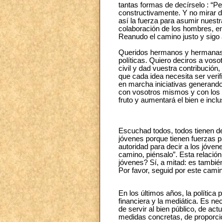
tantas formas de decírselo : “Per
constructivamente. Y no mirar d
así la fuerza para asumir nuest
colaboración de los hombres, e
Reanudo el camino justo y sigo 
Queridos hermanos y hermanas, 
políticas. Quiero deciros a vos
civil y dad vuestra contribución
que cada idea necesita ser veri
en marcha iniciativas generand
con vosotros mismos y con los 
fruto y aumentará el bien e inclu
Escuchad todos, todos tienen de
jóvenes porque tienen fuerzas pa
autoridad para decir a los jóven
camino, piénsalo”. Esta relació
jóvenes? Sí, a mitad: es también
Por favor, seguid por este cami
En los últimos años, la política
financiera y la mediática. Es n
de servir al bien público, de ac
medidas concretas, de proporci