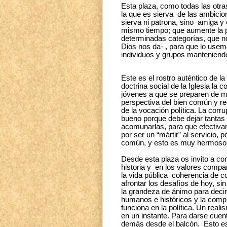
Esta plaza, como todas las otra
la que es sierva de las ambicion
sierva ni patrona, sino amiga y 
mismo tiempo; que aumente la pa
determinadas categorías, que no
Dios nos da- , para que lo usem
individuos y grupos manteniendo 
Este es el rostro auténtico de la
doctrina social de la Iglesia la
jóvenes a que se preparen de m
perspectiva del bien común y re
de la vocación política. La corru
bueno porque debe dejar tantas 
acomunarlas, para que efectivam
por ser un “mártir” al servicio,
común, y esto es muy hermoso
Desde esta plaza os invito a co
historia y en los valores compar
la vida pública coherencia de co
afrontar los desafíos de hoy, si
la grandeza de ánimo para deci
humanos e históricos y la compl
funciona en la política. Un real
en un instante. Para darse cuenta
demás desde el balcón. Esto es u