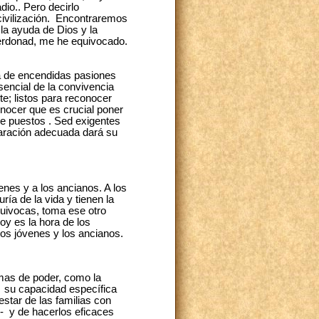
dio.. Pero decirlo
civilización. Encontraremos
la ayuda de Dios y la
erdonad, me he equivocado.
a de encendidas pasiones
sencial de la convivencia
te; listos para reconocer
onocer que es crucial poner
e puestos . Sed exigentes
aración adecuada dará su
nes y a los ancianos. A los
ía de la vida y tienen la
equivocas, toma ese otro
oy es la hora de los
 los jóvenes y los ancianos.
ormas de poder, como la
, su capacidad específica
star de las familias con
- y de hacerlos eficaces