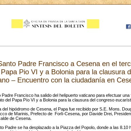
 Santo Padre Francisco a Cesena en el terc
 Papa Pio VI y a Bolonia para la clausura 
ano – Encuentro con la ciudadanía en Ces
 Padre Francisco ha salido del helipuerto vaticano para efectuar una 
nto del Papa Pío VI y a Bolonia para la clausura del congreso eucarís
ca del hipódromo de Cesena, el Papa fue recibido por S.E. Mons. Doug
o de Marinis, Prefecto de Forlì-Cesena, por Davide Drei, Presidente 
calde de Cesena.
o Padre se ha desplazado a la Piazza del Popolo, donde a las 8.10 h