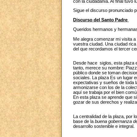
con la ciudadanía. Al final tuvo 
Sigue el discurso pronunciado p
Discurso del Santo Padre
Queridos hermanos y hermanas
Me alegra comenzar mi visita a C
vuestra ciudad. Una ciudad rica 
del que recordamos el tercer cen
Desde hace siglos, esta plaza e
tanto, merece su nombre: Piazza
público donde se toman decisio
sociales. La plaza Es un lugar 
expectativas y sueños de toda 
armonizarse con los de la colec
aquí se trabaja por el bien com
En esta plaza se aprende que si
gozar de sus derechos y realizar 
La centralidad de la plaza, por 
base de la
buena gobernanza de
desarrollo sostenible e integral.