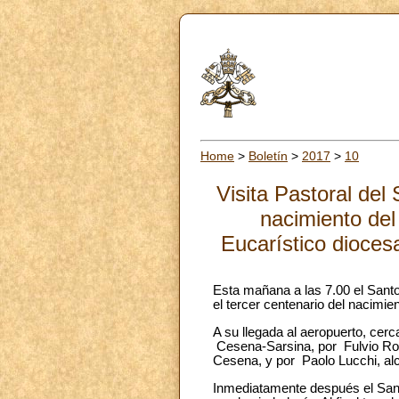
Home
>
Boletín
>
2017
>
10
Visita Pastoral del
nacimiento del
Eucarístico dioces
Esta mañana a las 7.00 el Santo
el tercer centenario del nacimie
A su llegada al aeropuerto, cer
Cesena-Sarsina, por Fulvio Rocc
Cesena, y por Paolo Lucchi, al
Inmediatamente después el Sant