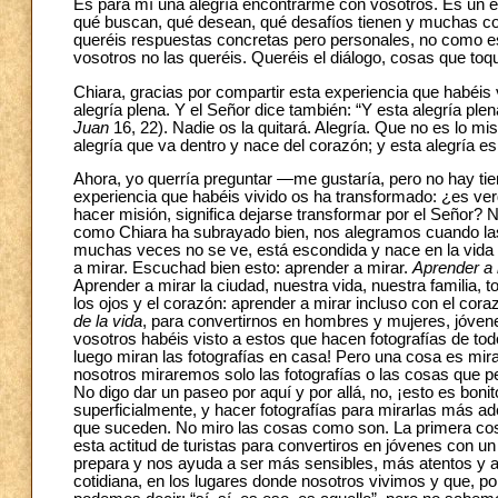
Es para mí una alegría encontrarme con vosotros. Es un e
qué buscan, qué desean, qué desafíos tienen y muchas co
queréis respuestas concretas pero personales, no como e
vosotros no las queréis. Queréis el diálogo, cosas que toq
Chiara, gracias por compartir esta experiencia que habéis 
alegría plena. Y el Señor dice también: “Y esta alegría pl
Juan
16, 22). Nadie os la quitará. Alegría. Que no es lo mism
alegría que va dentro y nace del corazón; y esta alegría es
Ahora, yo querría preguntar —me gustaría, pero no hay ti
experiencia que habéis vivido os ha transformado: ¿es ve
hacer misión, significa dejarse transformar por el Señor?
como Chiara ha subrayado bien, nos alegramos cuando las
muchas veces no se ve, está escondida y nace en la vida d
a mirar. Escuchad bien esto: aprender a mirar.
Aprender a 
Aprender a mirar la ciudad, nuestra vida, nuestra familia, 
los ojos y el corazón: aprender a mirar incluso con el co
de la vida
, para convertirnos en hombres y mujeres, jóvene
vosotros habéis visto a estos que hacen fotografías de tod
luego miran las fotografías en casa! Pero una cosa es mirar l
nosotros miraremos solo las fotografías o las cosas que pe
No digo dar un paseo por aquí y por allá, no, ¡esto es bonito
superficialmente, y hacer fotografías para mirarlas más ade
que suceden. No miro las cosas como son. La primera cosa
esta actitud de turistas para convertiros en jóvenes con un
prepara y nos ayuda a ser más sensibles, más atentos y a 
cotidiana, en los lugares donde nosotros vivimos y que, po