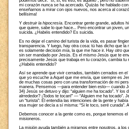
podemos decir: “sí, sí, es eso, es aquello”, pero no sabe
mi corazón nunca se ha acercado. Quizás he hablado con 
enseñarnos a mirar con ojos nuevos, nos acerca al coraz
bellísima!
Y
destruir la hipocresía
. Encontrar gente grande, adultos h
que quiere, sabe lo que hace... Pero encontrar un joven, u
suicida. ¿Habéis entendido? Es suicida.
Es no dejar el camino del turista de la vida, es pasar fingi
transparencia. Y luego, hay otra cosa: tú has dicho que la
es solamente decisión
mía
, la que me hace ir. Hay
otro q
sin ser mandado por Jesús. Es el mismo Jesús que te envía
precisamente Jesús que trabaja en tu corazón, cambia tu mi
¿Habéis entendido?
Así se aprende que vivir cerrados, también cerrados en el
que yo escuche a Aquel que me envía, que siempre es Jesú
de muchas cosas pero con una transformación de mi person
manera. Pensemos —para entender bien esto— cuando Jesús
34) Jesús se detuvo y dijo: “alguien me ha tocado”. Y los d
alrrededor? ¡Todos te tocan!” — “Alguien me ha tocado”. 
un “turista”: Él entendía las intenciones de la gente y ha
esa mujer se decía a sí misma: “Si le toco, seré curada”. 
Debemos conocer a la gente como es, porque tenemos el c
misioneros.
La misión ayuda también a mirarnos entre nosotros, a los