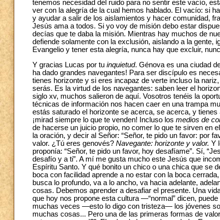
tenemos necesidad del ruido para no sentir este vacío, es
ver con la alegría de la cual hemos hablado. El vacío: si h
y ayudar a salir de los aislamientos y hacer comunidad, fra
Jesús ama a todos. Si yo voy de misión debo estar dispues
decías que te daba la misión. Mientras hay muchos de nu
defiende solamente con la exclusión, aislando a la gente, 
Evangelio y tener esta alegría, nunca hay que excluir, nunc
Y gracias Lucas por tu
inquietud
. Génova es una ciudad de
ha dado grandes navegantes! Para ser discípulo es neces
tienes horizonte y si eres incapaz de verte incluso la nariz
serás. Es la virtud de los navegantes: saben leer el horizo
siglo xv, muchos salieron de aquí. Vosotros tenéis la opo
técnicas de información nos hacen caer en una trampa mu
estás saturado el horizonte se acerca, se acerca, y tienes 
¡mirad siempre lo que te venden! Incluso los
medios de co
de hacerse un juicio propio, no comer lo que te sirven en e
la oración, y decir al Señor: “Señor, te pido un favor: por 
valor. ¿Tú eres genovés?
Navegante: horizonte y valor.
Y 
proponía: “Señor, te pido un favor, hoy desafíame”. Sí, “J
desafío y a ti”. A mí me gusta mucho este Jesús que inco
Espíritu Santo. Y qué bonito un chico o una chica que se de
boca con facilidad aprende a no estar con la boca cerrada
busca lo profundo, va a lo ancho, va hacia adelante, adela
cosas. Debemos aprender a desafiar el presente. Una vida
que hoy nos propone esta cultura —“normal” dicen, puede 
muchas veces —esto lo digo con tristeza— los jóvenes so
muchas cosas... Pero una de las primeras formas de valor