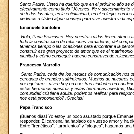
Santo Padre, Usted ha querido que en el próximo año se de
efectivamente como título “Jóvenes, Fe y discernimiento 
de todos los días, en la cotidianidad, en el colegio, con los 
pedimos a Usted algún consejo para vivir nuestra vida espir
Emanuele Santolini
Hola, Papa Francisco. Hoy nuestras vidas tienen ritmos alt
todo la construcción de relaciones verdaderas, del compa
tenemos tiempo o las ocasiones para encontrar a la perso
construir ese gran proyecto de amor que es el matrimoni
plenitud y cómo conseguir hacerlo construyendo relacione
Francesca Marrollo
Santo Padre, cada día los medios de comunicación nos ofr
cercanas de grandes sufrimientos. Muchos de nuestros co
por egoísmos, viven hoy en nuestras ciudades en condici
estos hermanos nuestros y estas hermanas nuestras, Dios
comunidad cristiana adulta, podemos realizar para responder
nos está proponiendo? ¡Gracias!
Papa Francisco
¡Buenos días! Yo estoy un poco asustado porque Emanuel h
responder. El cardenal ha hablado de vuestro amor y ha 
Entre “frenéticos”, “turbulentos” y “alegres”, hagamos una 