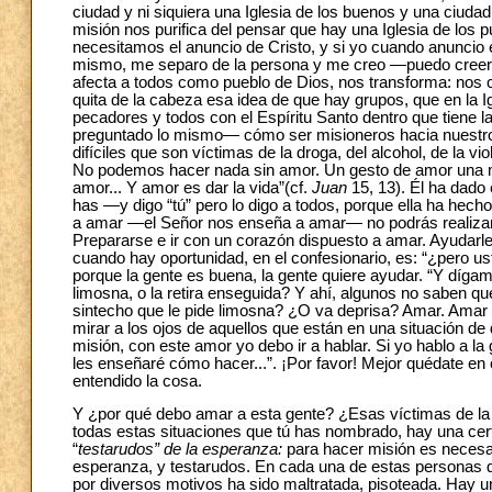
ciudad y ni siquiera una Iglesia de los buenos y una ciudad
misión nos purifica del pensar que hay una Iglesia de los
necesitamos el anuncio de Cristo, y si yo cuando anuncio e
mismo, me separo de la persona y me creo —puedo creerm
afecta a todos como pueblo de Dios, nos transforma: nos ca
quita de la cabeza esa idea de que hay grupos, que en la 
pecadores y todos con el Espíritu Santo dentro que tien
preguntado lo mismo— cómo ser misioneros hacia nuestros
difíciles que son víctimas de la droga, del alcohol, de la 
No podemos hacer nada sin amor. Un gesto de amor una mi
amor... Y amor es dar la vida”(cf.
Juan
15, 13). Él ha dado 
has —y digo “tú” pero lo digo a todos, porque ella ha hecho
a amar —el Señor nos enseña a amar— no podrás realizar
Prepararse e ir con un corazón dispuesto a amar. Ayudarl
cuando hay oportunidad, en el confesionario, es: “¿pero u
porque la gente es buena, la gente quiere ayudar. “Y díga
limosna, o la retira enseguida? Y ahí, algunos no saben qu
sintecho que le pide limosna? ¿O va deprisa? Amar. Amar 
mirar a los ojos de aquellos que están en una situación de 
misión, con este amor yo debo ir a hablar. Si yo hablo a la
les enseñaré cómo hacer...”. ¡Por favor! Mejor quédate en 
entendido la cosa.
Y ¿por qué debo amar a esta gente? ¿Esas víctimas de la d
todas estas situaciones que tú has nombrado, hay una ce
“
testarudos” de la esperanza:
para hacer misión es necesar
esperanza, y testarudos. En cada una de estas personas q
por diversos motivos ha sido maltratada, pisoteada. Hay u