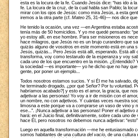
esta es la locura de la fe. Cuando Jesús dice: “has ido a la
fe. La locura de la cruz, de la cual habla san Pablo; la locu
mirar con los ojos de Jesús: como mira Jesús, a esta ge
iremos a la otra parte (cf.
Mateo
25, 31-46)— nos dice que 
He tenido la ocasión, una vez —en Argentina estaba acost
tenía más de 50 homicidios. Y yo me quedé pensando: “pero 
yo estoy allí, en ese hombre. Para ser misioneros es neces
hace milagros, que Jesús no es un brujo curandero que sa
quizás alguno de vosotros en este momento está en una sit
Jesús, quizás... Pero Jesús está allí, esperando. Está all
transforma, voy como testarudo de la esperanza y voy sab
cada uno de los que encuentro en la misión. ¿Entendido? 
la sociedad —es importante— yo he dicho que no hay que s
gente, por poner un ejemplo...
Todos nosotros estamos sucios. Y si Él me ha salvado, dig
he terminado drogado, ¿por qué Señor? Por tu voluntad. P
habríamos acabado?] y esto es el amor, la gracia, que no
adjetivar a las personas! Yo voy a ir de misión con el amor
un nombre, no con adjetivos. Y cuántas veces nuestra soci
limosna a este porque va a comprarse un vaso de vino y no t
ese...”. ¡Nunca adjetivar a las personas! Poner el adjetivo
hará: en el Juicio final, definitivamente, sobre cada uno de 
hace Él, pero nosotros no debemos nunca adjetivar: “esto” y
Luego en aquella transformación —me he entusiasmado con
somos habitantes de una
cultura del vacío
, de una cultura