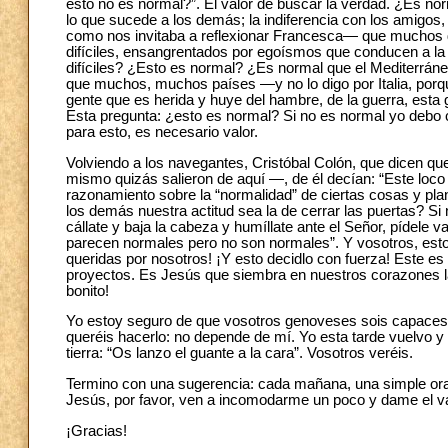
esto no es normal?”. El valor de buscar la verdad. ¿Es no
lo que sucede a los demás; la indiferencia con los amigos, 
como nos invitaba a reflexionar Francesca— que muchos d
difíciles, ensangrentados por egoísmos que conducen a l
difíciles? ¿Esto es normal? ¿Es normal que el Mediterrá
que muchos, muchos países —y no lo digo por Italia, porq
gente que es herida y huye del hambre, de la guerra, esta
Esta pregunta: ¿esto es normal? Si no es normal yo debo
para esto, es necesario valor.
Volviendo a los navegantes, Cristóbal Colón, que dicen q
mismo quizás salieron de aquí —, de él decían: “Este loco q
razonamiento sobre la “normalidad” de ciertas cosas y plan
los demás nuestra actitud sea la de cerrar las puertas? S
cállate y baja la cabeza y humíllate ante el Señor, pídele v
parecen normales pero no son normales”. Y vosotros, esto
queridas por nosotros! ¡Y esto decidlo con fuerza! Este e
proyectos. Es Jesús que siembra en nuestros corazones la
bonito!
Yo estoy seguro de que vosotros genoveses sois capaces 
queréis hacerlo: no depende de mí. Yo esta tarde vuelvo y 
tierra: “Os lanzo el guante a la cara”. Vosotros veréis.
Termino con una sugerencia: cada mañana, una simple oraci
Jesús, por favor, ven a incomodarme un poco y dame el va
¡Gracias!