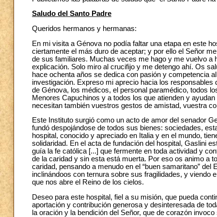
Saludo del Santo Padre
Queridos hermanos y hermanas:
En mi visita a Génova no podía faltar una etapa en este hos
ciertamente el más duro de aceptar; y por ello el Señor m
de sus familiares. Muchas veces me hago y me vuelvo a ha
explicación. Solo miro al crucifijo y me detengo ahí. Os sa
hace ochenta años se dedica con pasión y competencia al cu
investigación. Expreso mi aprecio hacia los responsables d
de Génova, los médicos, el personal paramédico, todos los
Menores Capuchinos y a todos los que atienden y ayudan a
necesitan también vuestros gestos de amistad, vuestra co
Este Instituto surgió como un acto de amor del senador Gero
fundó despojándose de todos sus bienes: sociedades, estab
hospital, conocido y apreciado en Italia y en el mundo, ti
solidaridad. En el acta de fundación del hospital, Gaslini e
guía la fe católica [...] que fermente en toda actividad y 
de la caridad y sin esta está muerta. Por eso os animo a t
caridad, pensando a menudo en el “buen samaritano” del E
inclinándoos con ternura sobre sus fragilidades, y viendo 
que nos abre el Reino de los cielos.
Deseo para este hospital, fiel a su misión, que pueda cont
aportación y contribución generosa y desinteresada de tod
la oración y la bendición del Señor, que de corazón invoco