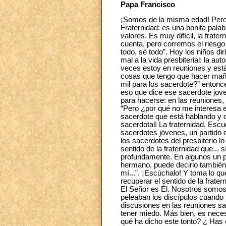
Papa Francisco
¡Somos de la misma edad! Pero 
Fraternidad: es una bonita palab
valores. Es muy difícil, la frate
cuenta, pero corremos el riesgo
todo, sé todo”. Hoy los niños di
mal a la vida presbiterial: la a
veces estoy en reuniones y está
cosas que tengo que hacer mañan
mil para los sacerdote?” entonce
eso que dice ese sacerdote jove
para hacerse: en las reuniones,
“Pero ¿por qué no me interesa 
sacerdote que está hablando y d
sacerdotal! La fraternidad. Escu
sacerdotes jóvenes, un partido 
los sacerdotes del presbiterio 
sentido de la fraternidad que...
profundamente. En algunos un po
hermano, puede decirlo también
mí...”. ¡Escúchalo! Y toma lo qu
recuperar el sentido de la frat
El Señor es Él. Nosotros somos
peleaban los discípulos cuando 
discusiones en las reuniones sa
tener miedo. Más bien, es neces
qué ha dicho este tonto? ¿ Has 