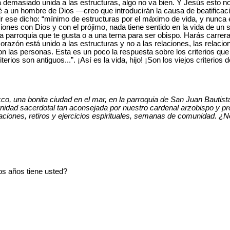
 demasiado unida a las estructuras, algo no va bien. Y Jesús esto no
é a un hombre de Dios —creo que introducirán la causa de beatific
ivir ese dicho: “mínimo de estructuras por el máximo de vida, y nunca
ciones con Dios y con el prójimo, nada tiene sentido en la vida de un 
esa parroquia que te gusta o a una terna para ser obispo. Harás carrer
azón está unido a las estructuras y no a las relaciones, las relacio
n las personas. Esta es un poco la respuesta sobre los criterios que
rios son antiguos...”. ¡Así es la vida, hijo! ¡Son los viejos criterios 
o, una bonita ciudad en el mar, en la parroquia de San Juan Bautista
ernidad sacerdotal tan aconsejada por nuestro cardenal arzobispo y 
naciones, retiros y ejercicios espirituales, semanas de comunidad. ¿
s años tiene usted?