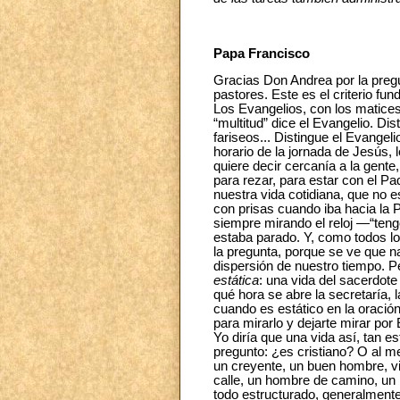
Papa Francisco
Gracias Don Andrea por la pregu
pastores. Este es el criterio fun
Los Evangelios, con los matices
“multitud” dice el Evangelio. Dis
fariseos... Distingue el Evange
horario de la jornada de Jesús,
quiere decir cercanía a la gen
para rezar, para estar con el P
nuestra vida cotidiana, que no 
con prisas cuando iba hacia la P
siempre mirando el reloj —“teng
estaba parado. Y, como todos l
la pregunta, porque se ve que 
dispersión de nuestro tiempo. 
estática
: una vida del sacerdote
qué hora se abre la secretaría, 
cuando es estático en la oración
para mirarlo y dejarte mirar por
Yo diría que una vida así, tan 
pregunto: ¿es cristiano? O al me
un creyente, un buen hombre, vi
calle, un hombre de camino, un 
todo estructurado, generalmente 