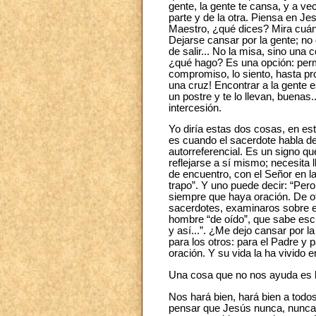
gente, la gente te cansa, y a ve
parte y de la otra. Piensa en J
Maestro, ¿qué dices? Mira cuánt
Dejarse cansar por la gente; no 
de salir... No la misa, sino una
¿qué hago? Es una opción: perma
compromiso, lo siento, hasta pr
una cruz! Encontrar a la gente 
un postre y te lo llevan, buenas
intercesión.
Yo diría estas dos cosas, en es
es cuando el sacerdote habla d
autorreferencial. Es un signo 
reflejarse a sí mismo; necesita
de encuentro, con el Señor en la
trapo”. Y uno puede decir: “Per
siempre que haya oración. De ot
sacerdotes, examinaros sobre 
hombre “de oído”, que sabe esc
y así...”. ¿Me dejo cansar por 
para los otros: para el Padre y 
oración. Y su vida la ha vivido 
Una cosa que no nos ayuda es la
Nos hará bien, hará bien a todo
pensar que Jesús nunca, nunca, 