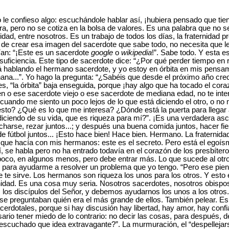
le confieso algo: escuchándole hablar así, ¡hubiera pensado que ti
ra, pero no se cotiza en la bolsa de valores. Es una palabra que no se
rnidad, entre nosotros. Es un trabajo de todos los días, la fraternidad p
 de crear esa imagen del sacerdote que sabe todo, no necesita que l
rían: “¡Este es un sacerdote
google
o
wikipedia
!”. Sabe todo. Y esta e
utosuficiencia. Este tipo de sacerdote dice: “¿Por qué perder tiempo en
 hablando el hermano sacerdote, y yo estoy en órbita en mis pensam
a...”. Yo hago la pregunta: “¿Sabéis que desde el próximo año crece
s, “la órbita” baja enseguida, porque ¡hay algo que ha tocado el cor
n o ese sacerdote viejo o ese sacerdote de mediana edad, no te int
 cuando me siento un poco lejos de lo que está diciendo el otro, o no
esto? ¿Qué es lo que me interesa? ¿Dónde está la puerta para llega
iciendo de su vida, que es riqueza para mí?”. ¡Es una verdadera asces
charse, rezar juntos...; y después una buena comida juntos, hacer fies
de fútbol juntos... ¡Esto hace bien! Hace bien. Hermano. La fraternid
lo que hacía con mis hermanos: este es el secreto. Pero está el egoí
 sí, se habla pero no ha entrado todavía en el corazón de los presbíter
co, en algunos menos, pero debe entrar más. Lo que sucede al otro,
 para ayudarme a resolver un problema que yo tengo. “Pero ese pien
e te sirve. Los hermanos son riqueza los unos para los otros. Y esto 
ernidad. Es una cosa muy seria. Nosotros sacerdotes, nosotros obispo
 los discípulos del Señor, y debemos ayudarnos los unos a los otros
se preguntaban quién era el más grande de ellos. También pelear. E
cerdotales, porque si hay discusión hay libertad, hay amor, hay confi
ario tener miedo de lo contrario: no decir las cosas, para después,
escuchado que idea extravagante?”. La murmuración, el “despellejarse”