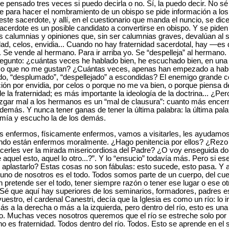
 He pensado tres veces si puedo decirla o no. Sí, la puedo decir. No sé
e para hacer el nombramiento de un obispo se pide información a los
este sacerdote, y allí, en el cuestionario que manda el nuncio, se dic
sacerdote es un posible candidato a convertirse en obispo. Y se pide
 calumnias y opiniones que, sin ser calumnias graves, devalúan al s
dad, celos, envidia... Cuando no hay fraternidad sacerdotal, hay —es
no. Se vende al hermano. Para ir arriba yo. Se “despelleja” al herma
regunto: ¿cuántas veces he hablado bien, he escuchado bien, en una
o o que no me gustan? ¿Cuántas veces, apenas han empezado a habla
do, “desplumado”, “despellejado” a escondidas? El enemigo grande con
ión por envidia, por celos o porque no me va bien, o porque piensa d
e la fraternidad; es más importante la ideología de la doctrina... ¿P
zgar mal a los hermanos es un “mal de clausura”: cuanto más ence
demás. Y nunca tener ganas de tener la última palabra: la última pala
la mía y escucho la de los demás.
enfermos, físicamente enfermos, vamos a visitarles, les ayudamos.
do están enfermos moralmente. ¿Hago penitencia por ellos? ¿Rezo p
cerles ver la mirada misericordiosa del Padre? ¿O voy enseguida do
aquel esto, aquel lo otro...?”. Y lo “ensucio” todavía más. Pero si es
s aplastarlo? Estas cosas no son fábulas: esto sucede, esto pasa. Y
no de nosotros es el todo. Todos somos parte de un cuerpo, del cuerp
ien pretende ser el todo, tener siempre razón o tener ese lugar o ese o
Sé que aquí hay superiores de los seminarios, formadores, padres es
estro, el cardenal Canestri, decía que la Iglesia es como un río: lo 
más a la derecha o más a la izquierda, pero dentro del río, esto es una 
ío. Muchas veces nosotros queremos que el río se estreche solo por 
o es fraternidad. Todos dentro del río. Todos. Esto se aprende en el