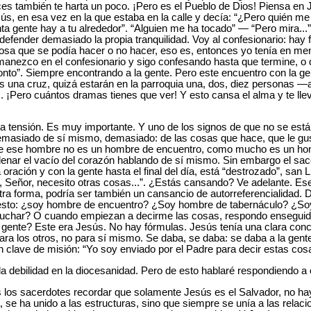
ces también te harta un poco. ¡Pero es el Pueblo de Dios! Piensa en 
esús, en esa vez en la que estaba en la calle y decía: “¿Pero quién 
a gente hay a tu alrededor”. “Alguien me ha tocado” — “Pero mira...
defender demasiado la propia tranquilidad. Voy al confesionario: hay f
 cosa que se podía hacer o no hacer, eso es, entonces yo tenía en ment
nezco en el confesionario y sigo confesando hasta que termine, o di
onto”. Siempre encontrando a la gente. Pero este encuentro con la g
es una cruz, quizá estarán en la parroquia una, dos, diez personas
... ¡Pero cuántos dramas tienes que ver! Y esto cansa el alma y te lle
ta tensión. Es muy importante. Y uno de los signos de que no se est
emasiado de sí mismo, demasiado: de las cosas que hace, que le gus
que ese hombre no es un hombre de encuentro, como mucho es un hom
 llenar el vacío del corazón hablando de sí mismo. Sin embargo el sac
 oración y con la gente hasta el final del día, está “destrozado”, san
o, Señor, necesito otras cosas...”. ¿Estás cansando? Ve adelante. Es
ra forma, podría ser también un cansancio de autorreferencialidad. 
esto: ¿soy hombre de encuentro? ¿Soy hombre de tabernáculo? ¿So
uchar? O cuando empiezan a decirme las cosas, respondo enseguida:
la gente? Este era Jesús. No hay fórmulas. Jesús tenía una clara conc
para los otros, no para sí mismo. Se daba, se daba: se daba a la gent
en clave de misión: “Yo soy enviado por el Padre para decir estas cosa
 debilidad en la diocesanidad. Pero de esto hablaré respondiendo a 
s los sacerdotes recordar que solamente Jesús es el Salvador, no ha
se ha unido a las estructuras, sino que siempre se unía a las relaci