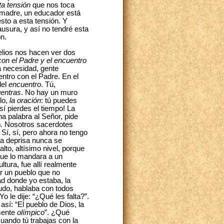
ta tensión
que nos toca
a madre, un educador está
sto a esta tensión. Y
usura, y así no tendré esta
n.
lios nos hacen ver dos
con el Padre y el encuentro
a necesidad, gente
tro con el Padre. En el
del
encuentro
. Tú,
entras
. No hay un muro
lo,
la oración
: tú puedes
sí pierdes el tiempo! La
na palabra al Señor, pide
o
.
Nosotros sacerdotes
Sí, sí, pero ahora no tengo
 va deprisa nunca se
lto, altísimo nivel, porque
 que lo mandara a un
tura, fue allí realmente
r un pueblo que no
d donde yo estaba, la
nudo, hablaba con todos
o le dije: “¿Qué les falta?”.
así: “El pueblo de Dios, la
mente
olímpico
”. ¿Qué
cuando tú trabajas con la