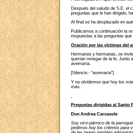
Después del saludo de S.E. el 
preguntas que le han dirigido, h
Al final se ha desplazado en au
Publicamos a continuación la ora
respuestas a las preguntas que l
Oración por las víctimas del 
Hermanos y hermanas, os invito
querían renegar de la fe. Junto 
avemaría.
[Silencio - “avemaría”]
Y no olvidemos que hoy los márt
más.
Preguntas dirigidas al Santo 
Don Andrea Carcasole
Soy vice-párroco de la parroqui
pedimos hoy los criterios para v
de las tareas también administr