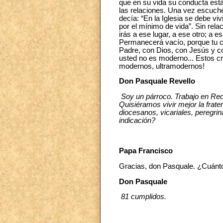
que en su vida su conducta está
las relaciones. Una vez escuch
decía: “En la Iglesia se debe v
por el mínimo de vida”. Sin rela
irás a ese lugar, a ese otro; a 
Permanecerá vacío, porque tu cor
Padre, con Dios, con Jesús y co
usted no es moderno... Estos crite
modernos, ultramodernos!
Don Pasquale Revello
Soy un párroco. Trabajo en Recc
Quisiéramos vivir mejor la frat
diocesanos, vicariales, peregri
indicación?
Papa Francisco
Gracias, don Pasquale. ¿Cuánto
Don Pasquale
81 cumplidos.