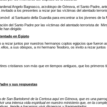
cardenal Angelo Bagnasco, arzobispo de Génova, el Santo Padre, ant
a invitado a los presentes a rezar por las víctimas del atentado terror
tomóvil al Santuario della Guardia para encontrar a los jóvenes de la
ción del Santo Padre por las víctimas del atentado terrorista de Min
e han dirigido
atentado en Egipto
 a rezar juntos por nuestros hermanos coptos egipcios que fueron 
a ellos, a sus obispos, a mi hermano Teodoro, os invito a rezar juntos
ires cristianos son más que en tiempos antiguos, que los primeros t
Padre y sus respuestas
a de San Bartolomé de la Certosa aquí en Génova, que es una parroqu
ivir una intensa vida espiritual en nuestro ministerio que, en la compl
ativas, tiende a hacernos vivir dispersos y fragmentados.