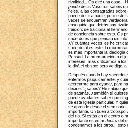
rivalidad... Os diré una cosa...
puedo
decir. Vosotros sabéis qu
fieles, a las consagradas sobre 
puede decir a nadie, pero este 
veces se encuentran verdaderas
enseguida que detrás hay rivali
traición: se traiciona al herma
de conciencia sobre esto. Os p
sacerdotes que piensan distint
¿Y cuántas veces les he critica
sacerdotal es este: la murmurac
es más importante la ideología d
Pensad. La murmuración o el ju
intereses, más criticamos a los 
la dirá el obispo; pero yo digo 
Después cuando hay sacerdotes 
enfermos psíquicamente; y cuan
acercarme para ayudar, para ha
decirle: “¿sabes? He sabido que 
de satanás, ¿también tú quiere
puede ayudar es saber que ningu
de esta Iglesia particular. Y qu
se aprende desde el seminario. 
importante. Un buen arzobispo vu
del río. Si estás en el centro o 
importante es estar
dentro
del r
condenamos a los otros... esto n