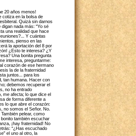
ene 20 años menos!
 cotiza en la bolsa de
resbiteral. Quizá sin darnos
e digan nada más: “Yo sé
sta una realidad que hace
 reuniones?... Y cuántas
ientos, pienso en las
rá la aportación del 8 por
azón! ¿Esto te interesa? ¿Y
eresa? Una bonita pregunta
 me interesa, preguntarme:
r al corazón de ese hermano
is la de la fraternidad
ta juntos... para los
ad, tan humana. Hacer con
smo; debemos recuperar el
os, no ha entrado
 me afecta; lo que dice el
sa de forma diferente a
es lo que abre el corazón:
s, no somos el Señor. No.
. También pelear, como
s bonito también escuchar
anza, ¡hay fraternidad! No
 detrás: “¿Has escuchado
 el uno al otro, la