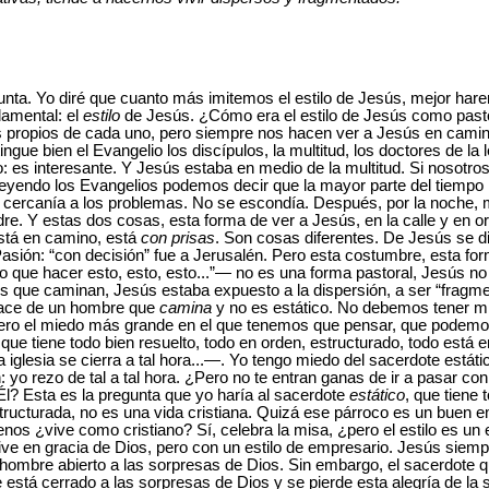
nta. Yo diré que cuanto más imitemos el estilo de Jesús, mejor har
damental: el
estilo
de Jesús. ¿Cómo era el estilo de Jesús como past
 propios de cada uno, pero siempre nos hacen ver a Jesús en camino
tingue bien el Evangelio los discípulos, la multitud, los doctores de la 
lio: es interesante. Y Jesús estaba en medio de la multitud. Si nosot
 leyendo los Evangelios podemos decir que la mayor parte del tiempo l
te, cercanía a los problemas. No se escondía. Después, por la noche
adre. Y estas dos cosas, esta forma de ver a Jesús, en la calle y en 
está en camino, está
con prisas
. Son cosas diferentes. De Jesús se d
asión: “con decisión” fue a Jerusalén. Pero esta costumbre, esta for
o que hacer esto, esto, esto...”— no es una forma pastoral, Jesús n
os que caminan, Jesús estaba expuesto a la dispersión, a ser “fragm
nace de un hombre que
camina
y no es estático. No debemos tener mi
Pero el miedo más grande en el que tenemos que pensar, que podemos
 que tiene todo bien resuelto, todo en orden, estructurado, todo está e
la iglesia se cierra a tal hora...—. Yo tengo miedo del sacerdote está
: yo rezo de tal a tal hora. ¿Pero no te entran ganas de ir a pasar c
 Él? Esta es la pregunta que yo haría al sacerdote
estático
, que tiene 
estructurada, no es una vida cristiana. Quizá ese párroco es un buen 
nos ¿vive como cristiano? Sí, celebra la misa, ¿pero el estilo es un e
ve en gracia de Dios, pero con un estilo de empresario. Jesús siem
hombre abierto a las sorpresas de Dios. Sin embargo, el sacerdote qu
está cerrado a las sorpresas de Dios y se pierde esta alegría de la 