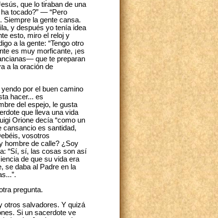
Jesús, que lo tiraban de una
me ha tocado?” — “Pero
”. Siempre la gente cansa.
ila, y después yo tenía idea
e esto, miro el reloj y
go a la gente: “Tengo otro
ente es muy morficante, ¡es
 —ancianas— que te preparan
va a la oración de
á yendo por el buen camino
ta hacer... es
bre del espejo, le gusta
erdote que lleva una vida
 Luigi Orione decía “como un
e cansancio es santidad,
Debéis, vosotros
y hombre de calle? ¿Soy
 “Sí, sí, las cosas son así
iencia de que su vida era
e, se daba al Padre en la
s...”.
otra pregunta.
y otros salvadores. Y quizá
ones. Si un sacerdote ve