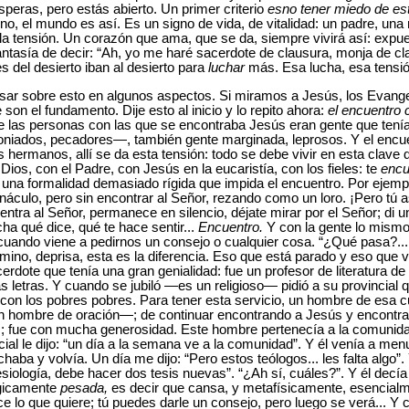
peras, pero estás abierto. Un primer criterio
esno tener miedo de es
no, el mundo es así. Es un signo de vida, de vitalidad: un padre, un
la tensión. Un corazón que ama, que se da, siempre vivirá así: expue
antasía de decir: “Ah, yo me haré sacerdote de clausura, monja de cla
s del desierto iban al desierto para
luchar
más. Esa lucha, esa tensió
ar sobre esto en algunos aspectos. Si miramos a Jesús, los Evange
on el fundamento. Dije esto al inicio y lo repito ahora:
el encuentro 
e las personas con las que se encontraba Jesús eran gente que tení
ados, pecadores—, también gente marginada, leprosos. Y el encuen
 hermanos, allí se da esta tensión: todo se debe vivir en esta clave 
Dios, con el Padre, con Jesús en la eucaristía, con los fieles: te
encu
 una formalidad demasiado rígida que impida el encuentro. Por ejemp
náculo, pero sin encontrar al Señor, rezando como un loro. ¡Pero tú a
uentra al Señor, permanece en silencio, déjate mirar por el Señor; di u
ha qué dice, qué te hace sentir...
Encuentro.
Y con la gente lo mism
uando viene a pedirnos un consejo o cualquier cosa. “¿Qué pasa?... 
amino, deprisa, esta es la diferencia. Eso que está parado y eso que
dote que tenía una gran genialidad: fue un profesor de literatura de a
as letras. Y cuando se jubiló —es un religioso— pidió a su provincial
, con los pobres pobres. Para tener esta servicio, un hombre de esa cul
 hombre de oración—; de continuar encontrando a Jesús y encontra
es; fue con mucha generosidad. Este hombre pertenecía a la comunida
cial le dijo: “un día a la semana ve a la comunidad”. Y él venía a me
ba y volvía. Un día me dijo: “Pero estos teólogos... les falta algo”. Y
esiología, debe hacer dos tesis nuevas”. “¿Ah sí, cuáles?”. Y él decía 
ógicamente
pesada,
es decir que cansa, y metafísicamente, esencial
e lo que quiere; tú puedes darle un consejo, pero luego se verá... Y 