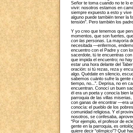
Señor te toma cuando no te lo es
vivir: nosotros estamos en cami
siempre expuesto a esto y vive 
alguno puede también tener la f
tensión”. Pero también los padre
Y yo creo que tenemos que pens
momentos, que son fuertes, que s
con las personas
. La mayoría d
necesitada —enfermos, endemoni
encuentro con el Padre y con los
sacerdote, tú te encuentras con 
que impida el encuentro; no hay
estar una hora delante del Taber
oración: si tú rezas, reza y enc
algo. Quédate en silencio, escuc
sabemos cuánto sufre la gente c
tiempo, no...”. Deprisa, no en c
encuentran. Conocí un buen sacer
él era un poeta y conocía bien l
parroquia de las villas miserias
con ganas de encontrar —era un
conocía: el pueblo de los pobr
comunidad religiosa. Y el provin
nosotros, se confesaba, aprovecha
“Por ejemplo, el profesor de ecl
gente en la parroquia, es ontol
quiere decir “olímpico”? Qué hac