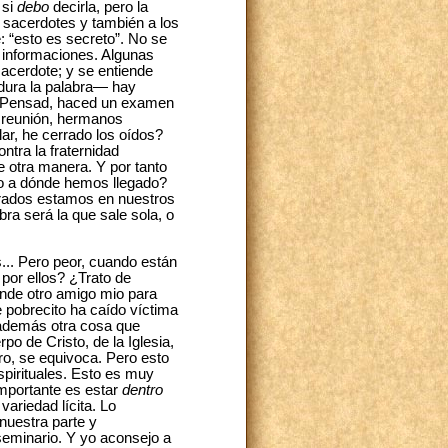
 si
debo
decirla, pero la
 sacerdotes y también a los
e: “esto es secreto”. No se
n informaciones. Algunas
acerdote; y se entiende
 dura la palabra— hay
no. Pensad, haced un examen
 reunión, hermanos
r, he cerrado los oídos?
tra la fraternidad
e otra manera. Y por tanto
ero a dónde hemos llegado?
rrados estamos en nuestros
bra será la que sale sola, o
.. Pero peor, cuando están
or ellos? ¿Trato de
nde otro amigo mio para
e pobrecito ha caído víctima
 además otra cosa que
o de Cristo, de la Iglesia,
tro, se equivoca. Pero esto
pirituales. Esto es muy
importante es estar
dentro
variedad lícita. Lo
nuestra parte y
 seminario. Y yo aconsejo a