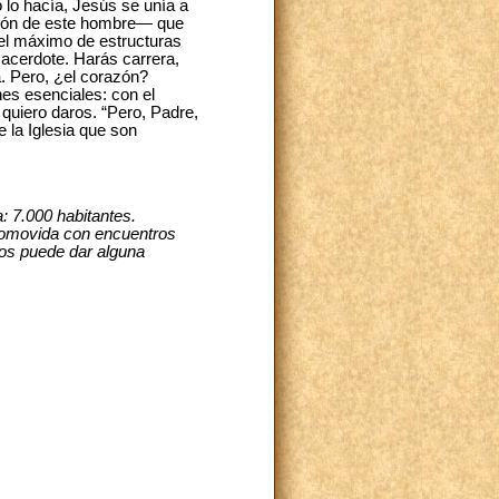
 lo hacía, Jesús se unía a
ación de este hombre— que
 el máximo de estructuras
sacerdote. Harás carrera,
a. Pero, ¿el corazón?
nes esenciales: con el
 quiero daros. “Pero, Padre,
de la Iglesia que son
: 7.000 habitantes.
promovida con encuentros
Nos puede dar alguna