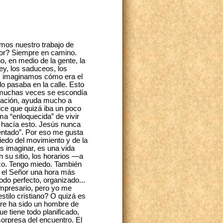
emos nuestro trabajo de
or? Siempre en camino.
, en medio de la gente, la
ley, los saduceos, los
ros imaginamos cómo era el
o pasaba en la calle. Esto
, muchas veces se escondía
oración, ayuda mucho a
ice que quizá iba un poco
ma “enloquecida” de vivir
o hacía esto. Jesús nunca
entado”. Por eso me gusta
edo del movimiento y de la
 imaginar, es una vida
n su sitio, los horarios —a
tico. Tengo miedo. También
on el Señor una hora más
todo perfecto, organizado...
empresario, pero yo me
stilo cristiano? O quizá es
pre ha sido un hombre de
e tiene todo planificado,
sorpresa del encuentro. El