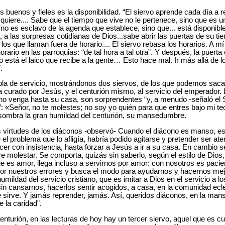
s buenos y fieles es la disponibilidad. “El siervo aprende cada día a 
quiere.... Sabe que el tiempo que vive no le pertenece, sino que es u
e no es esclavo de la agenda que establece, sino que... está disponibl
a, a las sorpresas cotidianas de Dios...sabe abrir las puertas de su t
los que llaman fuera de horario.... El siervo rebasa los horarios. A m
ario en las parroquias: “de tal hora a tal otra”. Y después, la puerta 
o está el laico que recibe a la gente… Esto hace mal. Ir más allá de l
.
bla de servicio, mostrándonos dos siervos, de los que podemos saca
sa curado por Jesús, y el centurión mismo, al servicio del emperador.
no venga hasta su casa, son sorprendentes “y, a menudo -señaló el 
”: «Señor, no te molestes; no soy yo quién para que entres bajo mi te
sombra la gran humildad del centurión, su mansedumbre.
irtudes de los diáconos -observó- Cuando el diácono es manso, es s
 el problema que lo afligía, habría podido agitarse y pretender ser a
cer con insistencia, hasta forzar a Jesús a ir a su casa. En cambio 
re molestar. Se comporta, quizás sin saberlo, según el estilo de Dio
ue es amor, llega incluso a servirnos por amor: con nosotros es paci
e por nuestros errores y busca el modo para ayudarnos y hacernos me
ildad del servicio cristiano, que es imitar a Dios en el servicio a 
in cansarnos, hacerlos sentir acogidos, a casa, en la comunidad ecl
e sirve. Y jamás reprender, jamás. Así, queridos diáconos, en la m
 la caridad”.
nturión, en las lecturas de hoy hay un tercer siervo, aquel que es cu