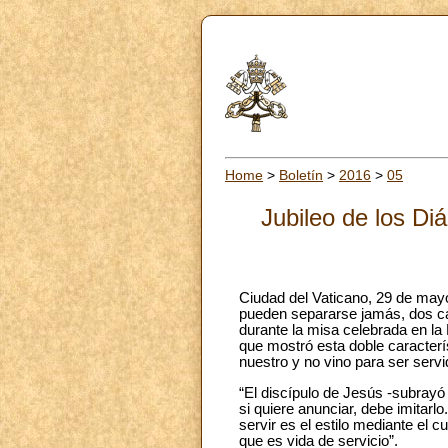
Home
>
Boletín
>
2016
>
05
Jubileo de los Di
Ciudad del Vaticano, 29 de may
pueden separarse jamás, dos c
durante la misa celebrada en la
que mostró esta doble caracterís
nuestro y no vino para ser serv
“El discípulo de Jesús -subrayó 
si quiere anunciar, debe imitarl
servir es el estilo mediante el c
que es vida de servicio”.