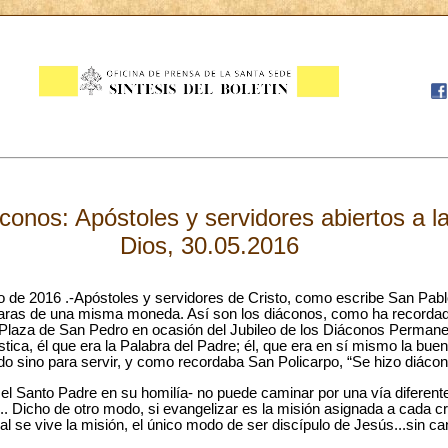
áconos: Apóstoles y servidores abiertos a l
Dios, 30.05.2016
o de 2016 .-Apóstoles y servidores de Cristo, como escribe San Pabl
aras de una misma moneda. Así son los diáconos, como ha recordad
 Plaza de San Pedro en ocasión del Jubileo de los Diáconos Permane
tica, él que era la Palabra del Padre; él, que era en sí mismo la buena
ido sino para servir, y como recordaba San Policarpo, “Se hizo diácon
el Santo Padre en su homilía- no puede caminar por una vía diferente
o... Dicho de otro modo, si evangelizar es la misión asignada a cada cr
ual se vive la misión, el único modo de ser discípulo de Jesús...sin ca