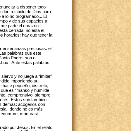
renunciar a disponer todo
n don recibido de Dios para
e a lo no programado... El
iempo y de sus espacios a
í me parte el corazón -
está cerrada, no está el
os horarios: hay que tener la
r enseñanzas preciosas: el
 Las palabras que este
Santo Padre- son el
cho» . Ante estas palabras,
iervo y no juega a “imitar”
tendido imponiendo su
se hace pequeño, discreto,
s, que es “manso y humilde
ente, comprensivo, siempre
jores. Estos son también
los demás: acogerlos con
esial, donde no es más
ansedumbre, madurará
rado por Jesús. En el relato