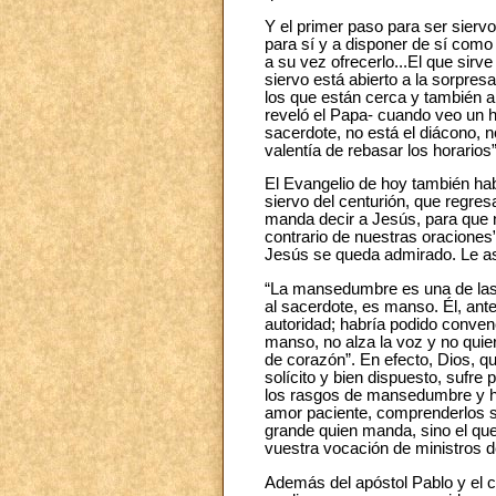
Y el primer paso para ser siervo
para sí y a disponer de sí como 
a su vez ofrecerlo...El que sirv
siervo está abierto a la sorpres
los que están cerca y también a 
reveló el Papa- cuando veo un hor
sacerdote, no está el diácono, n
valentía de rebasar los horarios”
El Evangelio de hoy también ha
siervo del centurión, que regre
manda decir a Jesús, para que 
contrario de nuestras oraciones
Jesús se queda admirado. Le a
“La mansedumbre es una de las v
al sacerdote, es manso. Él, ante
autoridad; habría podido conven
manso, no alza la voz y no quie
de corazón”. En efecto, Dios, q
solícito y bien dispuesto, sufr
los rasgos de mansedumbre y hum
amor paciente, comprenderlos s
grande quien manda, sino el qu
vuestra vocación de ministros de
Además del apóstol Pablo y el ce