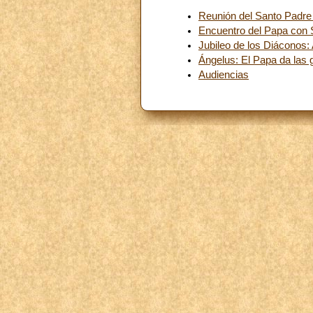
Reunión del Santo Padre 
Encuentro del Papa con 
Jubileo de los Diáconos:
Ángelus: El Papa da las g
Audiencias