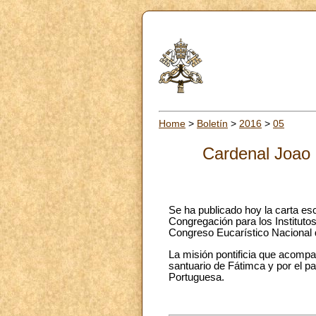
Home
>
Boletín
>
2016
>
05
Cardenal Joao 
Se ha publicado hoy la carta esc
Congregación para los Institut
Congreso Eucarístico Nacional d
La misión pontificia que acomp
santuario de Fátimca y por el 
Portuguesa.