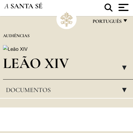
A
SANTA SÉ
PORTUGUÊS
FRANÇAIS
AUDIÊNCIAS
ENGLISH
ITALIANO
LEÃO XIV
PORTUGUÊS
▸
ESPAÑOL
DOCUMENTOS
▸
DEUTSCH
POLSKI
العربيّة
中文