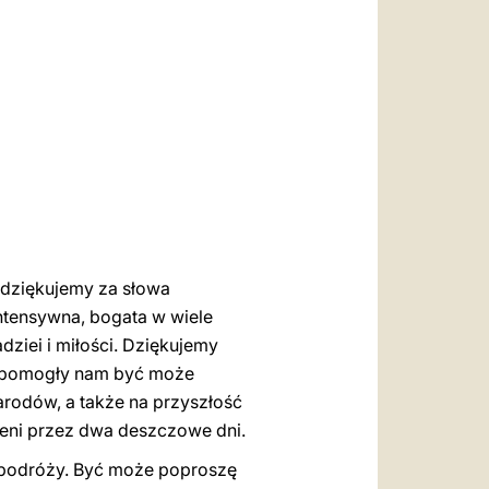
العربيّة
中文
LATINE
 dziękujemy za słowa
ntensywna, bogata w wiele
ziei i miłości. Dziękujemy
re pomogły nam być może
narodów, a także na przyszłość
zeni przez dwa deszczowe dni.
j podróży. Być może poproszę