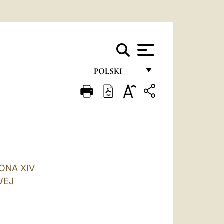
POLSKI
FRANÇAIS
ENGLISH
ITALIANO
PORTUGUÊS
ONA XIV
ESPAÑOL
WEJ
DEUTSCH
POLSKI