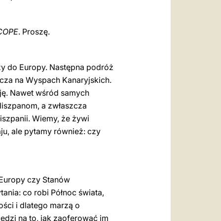
COPE
. Proszę.
óży do Europy. Następna podróż
zcza na Wyspach Kanaryjskich.
cję. Nawet wśród samych
 Hiszpanom, a zwłaszcza
iszpanii. Wiemy, że żywi
u, ale pytamy również: czy
ko Europy czy Stanów
nia: co robi Północ świata,
ości i dlatego marzą o
dzi na to, jak zaoferować im