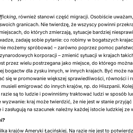
fficking
, również stanowi część migracji. Osobiście uważa
swoich granicach. Nie twierdzę, że wszyscy powinni przek
ejscach, do których zmierzają, sytuacje bardziej niesprawied
wadze, zadaję sobie pytanie: co robimy w bogatszych krajac
nie możemy spróbować – zarówno poprzez pomoc państwową
zynarodowych korporacji – zmienić sytuacji w krajach takich
est przez wielu postrzegana jako miejsce, do którego moż
jej bogactw dla zysku innych, w innych krajach. Być może
 się w promowanie większej sprawiedliwości, równości i r
 musieli emigrować do innych krajów, np. do Hiszpanii. Kole
razie są to ludzie i powinniśmy traktować ludzi w sposób lud
e wyzwanie: kraj może twierdzić, że nie jest w stanie przyjąć
e i zasługują na szacunek należny każdej istocie ludzkiej ze
i?
lka krajów Ameryki Łacińskiej. Na razie nie jest to potwie