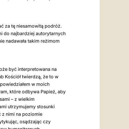
ć za tę niesamowitą podróż.
i do najbardziej autorytarnych
 nie nadawała takim reżimom
oże być interpretowana na
ub Kościół twierdzą, że to w
co powiedziałem w moich
am, które odbywa Papież, aby
sami – z wielkim
ami utrzymujemy stosunki
 z nimi na poziomie
tykując, osądzając czy