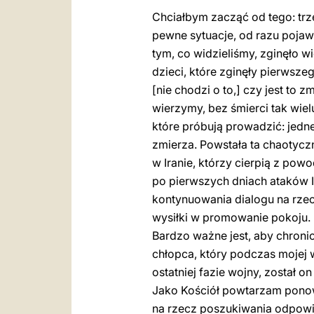
Chciałbym zacząć od tego: trz
pewne sytuacje, od razu poja
tym, co widzieliśmy, zginęło wi
dzieci, które zginęły pierwszeg
[nie chodzi o to,] czy jest to 
wierzymy, bez śmierci tak wiel
które próbują prowadzić: jedne
zmierza. Powstała ta chaotyczn
w Iranie, którzy cierpią z powo
po pierwszych dniach ataków I
kontynuowania dialogu na rzec
wysiłki w promowanie pokoju.
Bardzo ważne jest, aby chroni
chłopca, który podczas mojej wi
ostatniej fazie wojny, został o
Jako Kościół powtarzam ponown
na rzecz poszukiwania odpowied