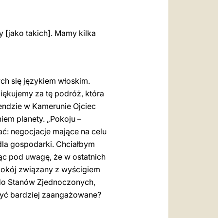
 [jako takich]. Mamy kilka
ch się językiem włoskim.
iękujemy za tę podróż, która
mendzie w Kamerunie Ojciec
iem planety. „Pokoju –
ać: negocjacje mające na celu
dla gospodarki. Chciałbym
rąc pod uwagę, że w ostatnich
epokój związany z wyścigiem
 do Stanów Zjednoczonych,
 być bardziej zaangażowane?