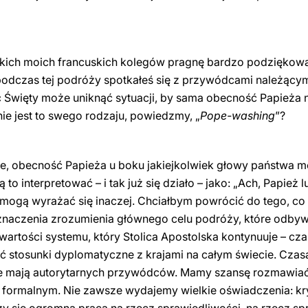
stkich moich francuskich kolegów pragnę bardzo podziękowa
 podczas tej podróży spotkałeś się z przywódcami należącym
c Święty może uniknąć sytuacji, by sama obecność Papieża
ie jest to swego rodzaju, powiedzmy, „
Pope-washing
”?
ie, obecność Papieża u boku jakiejkolwiek głowy państwa m
o interpretować – i tak już się działo – jako: „Ach, Papież l
nni mogą wyrażać się inaczej. Chciałbym powrócić do tego, 
naczenia zrozumienia głównego celu podróży, które odbyw
 wartości systemu, który Stolica Apostolska kontynuuje – cza
 stosunki dyplomatyczne z krajami na całym świecie. Czas
re mają autorytarnych przywódców. Mamy szansę rozmawiać
formalnym. Nie zawsze wydajemy wielkie oświadczenia: kry