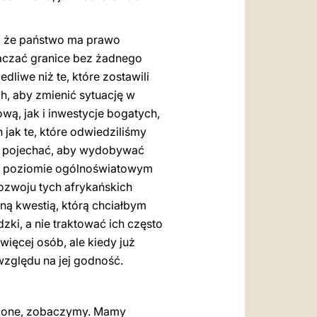
m, że państwo ma prawo
raczać granice bez żadnego
liwe niż te, które zostawili
h, aby zmienić sytuację w
, jak i inwestycje bogatych,
 jak te, które odwiedziliśmy
na pojechać, aby wydobywać
 na poziomie ogólnoświatowym
ozwoju tych afrykańskich
jną kwestią, którą chciałbym
zki, a nie traktować ich często
 więcej osób, ale kiedy już
 względu na jej godność.
rdzone, zobaczymy. Mamy