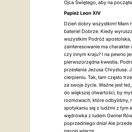
Ojca Świętego, aby na począte
Papież Leon XIV
Dzień dobry wszystkim! Mam na
baterie! Dobrze. Kiedy wyrusza
wszystkim Podróż apostolska, 
zainteresowanie ma charakter 
czy innym kraju? I na pewno je
pierwszorzędna kwestia. Podró
przesłania Jezusa Chrystusa. Je
cierpieniu. Tak, tam często t
za swoje życie. Ważne jest te
do większej otwartości, by myś
rozmowach, które odbyliśmy, 
spotykaniu się z ludźmi z tym
wędrówka z ludem Gwinei Rów
poprzedniego dnia! Ale przede
naszej wierze.