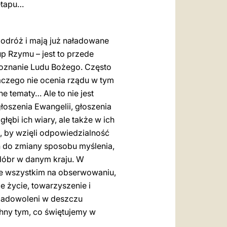
 etapu…
podróż i mają już naładowane
up Rzymu – jest to przede
poznanie Ludu Bożego. Często
laczego nie ocenia rządu w tym
e tematy… Ale to nie jest
łoszenia Ewangelii, głoszenia
łębi ich wiary, ale także w ich
, by wzięli odpowiedzialność
h do zmiany sposobu myślenia,
ł dóbr w danym kraju. W
de wszystkim na obserwowaniu,
e życie, towarzyszenie i
zadowoleni w deszczu
chny tym, co świętujemy w