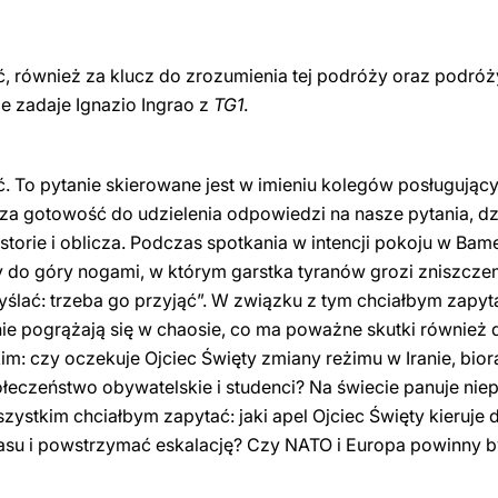
, również za klucz do zrozumienia tej podróży oraz podróży
e zadaje Ignazio Ingrao z
TG1
.
. To pytanie skierowane jest w imieniu kolegów posługujący
a gotowość do udzielenia odpowiedzi na nasze pytania, dz
istorie i oblicza. Podczas spotkania w intencji pokoju w Ba
 do góry nogami, w którym garstka tyranów
grozi zniszczen
yślać: trzeba go przyjąć”. W związku z tym chciałbym zapyt
nie pogrążają się w chaosie, co ma poważne skutki również 
m: czy oczekuje Ojciec Święty
zmiany reżimu w Iranie, bio
ołeczeństwo obywatelskie i studenci? Na świecie panuje ni
ystkim chciałbym zapytać: jaki apel Ojciec Święty kieruje
impasu i powstrzymać eskalację? Czy NATO i Europa powinny