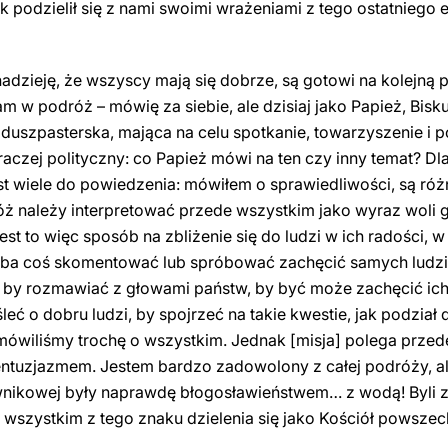
k podzielił się z nami swoimi wrażeniami z tego ostatniego
dzieję, że wszyscy mają się dobrze, są gotowi na kolejną 
m w podróż – mówię za siebie, ale dzisiaj jako Papież, Bisk
duszpasterska, mająca na celu spotkanie, towarzyszenie i 
raczej polityczny: co Papież mówi na ten czy inny temat? D
st wiele do powiedzenia: mówiłem o sprawiedliwości, są różn
ż należy interpretować przede wszystkim jako wyraz woli g
st to więc sposób na zbliżenie się do ludzi w ich radości, w g
rzeba coś skomentować lub spróbować zachęcić samych ludzi
ż, by rozmawiać z głowami państw, by być może zachęcić ic
leć o dobru ludzi, by spojrzeć na takie kwestie, jak podzia
mówiliśmy trochę o wszystkim. Jednak [misja] polega prze
 entuzjazmem. Jestem bardzo zadowolony z całej podróży, al
nikowej były naprawdę błogosławieństwem… z wodą! Byli 
 wszystkim z tego znaku dzielenia się jako Kościół powsze