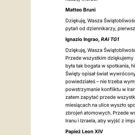
Matteo Bruni
Dziękuję, Wasza Świątobliwość
pytań od dziennikarzy, pierwsz
Ignazio Ingrao,
RAI TG1
Dziękuję, Wasza Świątobliwość
Przede wszystkim dziękujemy z
była tak bogata w spotkania, h
Święty
opisał świat wywrócony
powiedziałeś
– nie trzeba wym
powstrzymanie konfliktu w Ira
zatem zapytać przede wszystki
miesiącach na ulice wyszło sp
zbrojeń atomowych. Przede wsz
Iranu i Izraela, aby wyjść z 
Papież Leon XIV