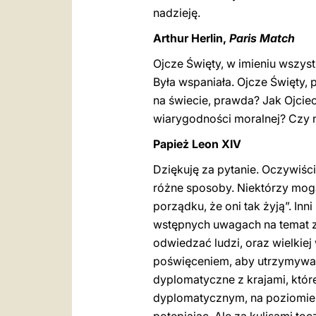
nadzieję.
Arthur Herlin,
Paris Match
Ojcze Święty, w imieniu wszy
Była wspaniała. Ojcze Święty,
na świecie, prawda? Jak Ojcie
wiarygodności moralnej? Czy n
Papież Leon XIV
Dziękuję za pytanie. Oczywiśc
różne sposoby. Niektórzy mogą t
porządku, że oni tak żyją”. I
wstępnych uwagach na temat z
odwiedzać ludzi, oraz wielkiej
poświęceniem, aby utrzymywać
dyplomatyczne z krajami, któ
dyplomatycznym, na poziomie 