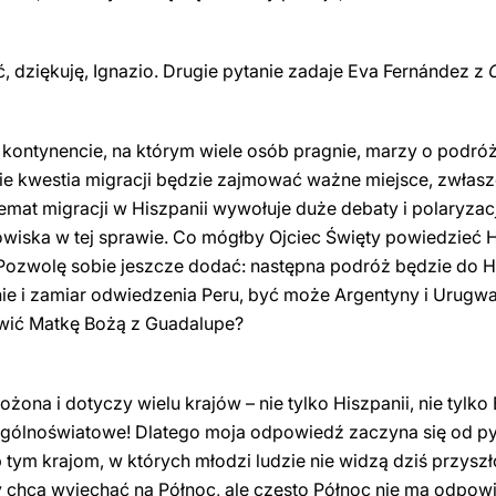
, dziękuję, Ignazio. Drugie pytanie zadaje Eva Fernández z
 kontynencie, na którym wiele osób pragnie, marzy o podr
zie kwestia migracji będzie zajmować ważne miejsce, zwłas
emat migracji w Hiszpanii wywołuje duże debaty i polaryza
owiska w tej sprawie. Co mógłby Ojciec Święty powiedzieć
? Pozwolę sobie jeszcze dodać: następna podróż będzie do H
e i zamiar odwiedzenia Peru, być może Argentyny i Urugwaj
owić Matkę Bożą z Guadalupe?
łożona i dotyczy wielu krajów – nie tylko Hiszpanii, nie tyl
gólnoświatowe! Dlatego moja odpowiedź zaczyna się od pyta
tym krajom, w których młodzi ludzie nie widzą dziś przyszł
chcą wyjechać na Północ, ale często Północ nie ma odpowie