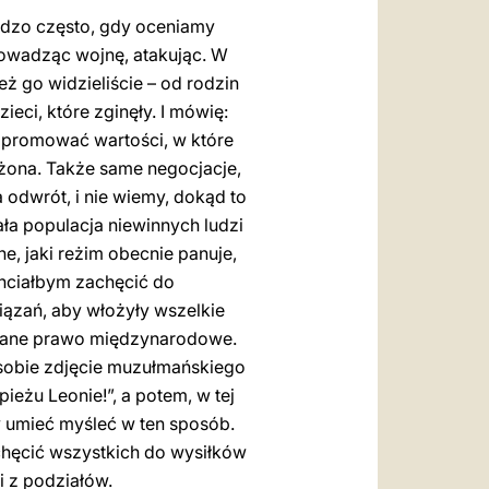
rdzo często, gdy oceniamy
rowadząc wojnę, atakując. W
eż go widzieliście – od rodzin
ieci, które zginęły. I mówię:
ak promować wartości, w które
ożona. Także same negocjacje,
 odwrót, i nie wiemy, dokąd to
ała populacja niewinnych ludzi
ne, jaki reżim obecnie panuje,
chciałbym zachęcić do
iązań, aby włożyły wszelkie
egane prawo międzynarodowe.
 sobie zdjęcie muzułmańskiego
ieżu Leonie!”, a potem, w tej
imy umieć myśleć w ten sposób.
chęcić wszystkich do wysiłków
i z podziałów.