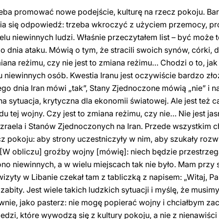
eba promować nowe podejście, kulturę na rzecz pokoju. Ba
wia się odpowiedź: trzeba wkroczyć z użyciem przemocy, p
elu niewinnych ludzi. Właśnie przeczytałem list – być może t
o dnia ataku. Mówią o tym, że stracili swoich synów, córki, dz
zmiana reżimu, czy nie jest to zmiana reżimu… Chodzi o to, j
u niewinnych osób. Kwestia Iranu jest oczywiście bardzo zł
go dnia Iran mówi „tak”, Stany Zjednoczone mówią „nie” i na
a sytuacja, krytyczna dla ekonomii światowej. Ale jest też c
du tej wojny. Czy jest to zmiana reżimu, czy nie… Nie jest jas
zraela i Stanów Zjednoczonych na Iran. Przede wszystkim 
z pokoju: aby strony uczestniczyły w nim, aby szukały rozw
 [W obliczu] groźby wojny [mówię]: niech będzie przestrz
ono niewinnych, a w wielu miejscach tak nie było. Mam przy
zyty w Libanie czekał tam z tabliczką z napisem: „Witaj, Pap
n zabity. Jest wiele takich ludzkich sytuacji i myślę, że mus
ie, jako pasterz: nie mogę popierać wojny i chciałbym za
zi, które wywodzą się z kultury pokoju, a nie z nienawiści 