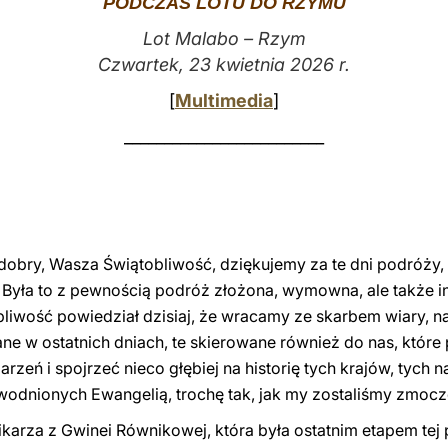
PODCZAS LOTU DO RZYMU
Lot Malabo – Rzym
Czwartek, 23 kwietnia 2026 r.
[
Multimedia
]
_________________________
dobry, Wasza Świątobliwość, dziękujemy za te dni podróży,
Była to z pewnością podróż złożona, wymowna, ale także i
liwość powiedział dzisiaj, że wracamy ze skarbem wiary, nad
ne w ostatnich dniach, te skierowane również do nas, któ
zeń i spojrzeć nieco głębiej na historię tych krajów, tych 
wodnionych Ewangelią, trochę tak, jak my zostaliśmy zmoc
karza z Gwinei Równikowej, która była ostatnim etapem te