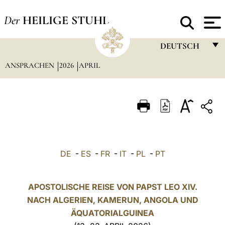
Der
HEILIGE STUHL
DEUTSCH
ANSPRACHEN
2026
APRIL
FRANÇAIS
ENGLISH
ITALIANO
PORTUGUÊS
ESPAÑOL
DE
-
ES
-
FR
-
IT
-
PL
-
PT
DEUTSCH
POLSKI
APOSTOLISCHE REISE VON PAPST LEO XIV.
NACH ALGERIEN, KAMERUN, ANGOLA UND
العربيّة
ÄQUATORIALGUINEA
中文