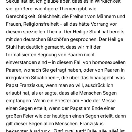
Sexualität ist. Ich glaube aber, dass es in Wirklichkeit
viel größere, wichtigere Themen gibt, wie
Gerechtigkeit, Gleichheit, die Freiheit von Männern und
Frauen, Religionsfreiheit – all das hätte Vorrang vor
diesem speziellen Thema. Der Heilige Stuhl hat bereits
mit den deutschen Bischöfen gesprochen. Der Heilige
Stuhl hat deutlich gemacht, dass wir mit der
formalisierten Segnung von Paaren nicht
einverstanden sind – in diesem Fall von homosexuellen
Paaren, wonach Sie gefragt haben, oder von Paaren in
irregulären Situationen –, die über das hinausgeht, was
Papst Franziskus, wenn man so will, ausdrücklich
erlaubt hat, als er sagte, dass alle Menschen Segen
empfangen. Wenn ein Priester am Ende der Messe
einen Segen erteilt, wenn der Papst am Ende einer
großen Feier wie der heutigen einen Segen erteilt, dann
gilt dieser Segen allen Menschen. Franziskus’
bekannter Ausdruck „
Tutti, tutti, tutti”
[alle, alle, alle] ist