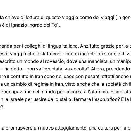
ta chiave di lettura di questo viaggio come dei viaggi [in g
a è di Ignazio Ingrao del Tg1.
anda per i colleghi di lingua italiana. Anzitutto grazie per la 
o viaggio che è stato così ricco di incontri, di storie e di vo
scritto un mondo al rovescio, dove una manciata, un manipolo
 - ha detto - non va inventata, va accolta”. Allora, prendendo
re il conflitto in Iran sono nel caos con pesanti effetti anche
ca un cambio di regime in Iran, visto anche che la società civil
reoccupazione nel mondo per la corsa all'atomica. E soprattu
ran, a Israele per uscire dallo stallo, fermare l'
escalation
? E la
e?
gna promuovere un nuovo atteggiamento, una cultura per la p