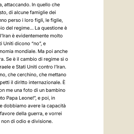
a, attaccando. In quello che
to, di alcune famiglie dei
perso i loro figli, le figlie,
mbio del regime… La questione è
ll’Iran è evidentemente molto
i Uniti dicono “no”, e
economia mondiale. Ma poi anche
a. Se è il cambio di regime sì o
ele e Stati Uniti contro l’Iran.
pino, che cerchino, che mettano
tti il diritto internazionale. È
o con me una foto di un bambino
to Papa Leone!”, e poi, in
che dobbiamo avere la capacità
avore della guerra, e vorrei
 non di odio e divisione.