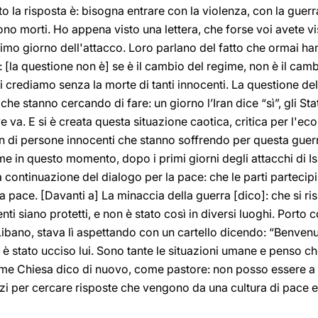
to la risposta è: bisogna entrare con la violenza, con la guerr
no morti. Ho appena visto una lettera, che forse voi avete vis
o giorno dell'attacco. Loro parlano del fatto che ormai hanno 
 [la questione non è] se è il cambio del regime, non è il ca
 crediamo senza la morte di tanti innocenti. La questione de
he stanno cercando di fare: un giorno l’Iran dice “sì”, gli Stat
 va. E si è creata questa situazione caotica, critica per l'
an di persone innocenti che stanno soffrendo per questa guerr
e in questo momento, dopo i primi giorni degli attacchi di Isra
la continuazione del dialogo per la pace: che le parti parteci
a pace. [Davanti a] La minaccia della guerra [dico]: che si rispe
nti siano protetti, e non è stato così in diversi luoghi. Port
Libano, stava lì aspettando con un cartello dicendo: “Benvenu
, è stato ucciso lui. Sono tante le situazioni umane e penso 
e Chiesa dico di nuovo, come pastore: non posso essere a f
orzi per cercare risposte che vengono da una cultura di pace e