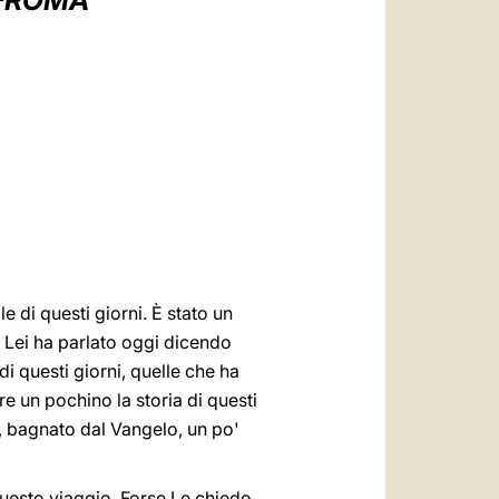
-ROMA
العربيّة
中文
LATINE
e di questi giorni. È stato un
 Lei ha parlato oggi dicendo
i questi giorni, quelle che ha
re un pochino la storia di questi
to, bagnato dal Vangelo, un po'
questo viaggio. Forse Le chiedo