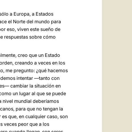
sólo a Europa, a Estados
ace el Norte del mundo para
por eso, viven este sueño de
iene respuestas sobre cómo
almente, creo que un Estado
 orden, creando a veces en los
esto, me pregunto: ¿qué hacemos
podemos intentar —tanto con
les— cambiar la situación en
 como un lugar al que se puede
á a nivel mundial deberíamos
icanos, para que no tengan la
 es que, en cualquier caso, son
s veces peor que a los
ero cuando llegan, son seres