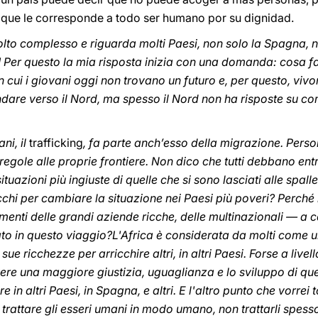
que le corresponde a todo ser humano por su dignidad.
lto complesso e riguarda molti Paesi, non solo la Spagna, no
 Per questo la mia risposta inizia con una domanda: cosa fa
n cui i giovani oggi non trovano un futuro e, per questo, vivo
ndare verso il Nord, ma spesso il Nord non ha risposte su come
ani, il
trafficking
, fa parte anch’esso della migrazione. Pers
lle regole alle proprie frontiere. Non dico che tutti debbano e
situazioni più ingiuste di quelle che si sono lasciati alle spal
cchi per cambiare la situazione nei Paesi più poveri? Perc
timenti delle grandi aziende ricche, delle multinazionali — a 
to in questo viaggio?L'Africa è considerata da molti come 
 sue ricchezze per arricchire altri, in altri Paesi. Forse a l
re una maggiore giustizia, uguaglianza e lo sviluppo di ques
 in altri Paesi, in Spagna, e altri. E l'altro punto che vorrei 
rattare gli esseri umani in modo umano, non trattarli spess