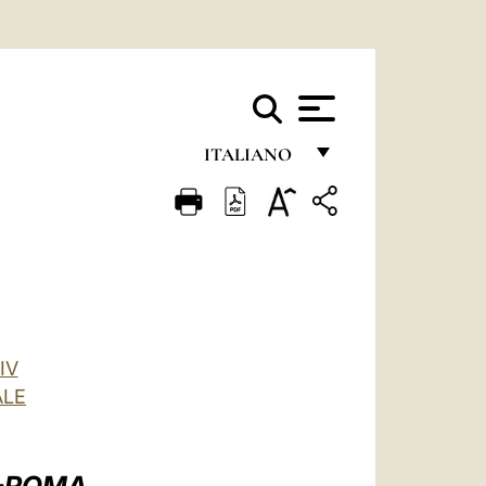
ITALIANO
FRANÇAIS
ENGLISH
ITALIANO
PORTUGUÊS
ESPAÑOL
IV
ALE
DEUTSCH
POLSKI