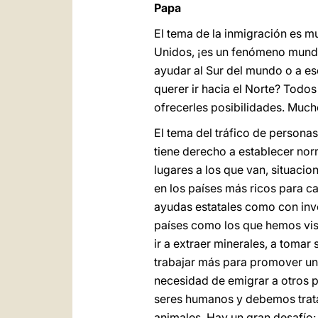
Papa
El tema de la inmigración es m
Unidos, ¡es un fenómeno mundi
ayudar al Sur del mundo o a es
querer ir hacia el Norte? Todo
ofrecerles posibilidades. Much
El tema del tráfico de personas
tiene derecho a establecer nor
lugares a los que van, situaci
en los países más ricos para c
ayudas estatales como con inve
países como los que hemos vis
ir a extraer minerales, a tomar
trabajar más para promover una 
necesidad de emigrar a otros pa
seres humanos y debemos trata
animales. Hay un gran desafío: