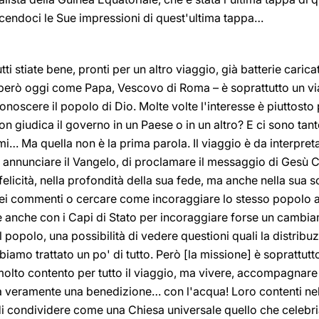
cendoci le Sue impressioni di quest'ultima tappa…
tti stiate bene, pronti per un altro viaggio, già batterie cari
 però oggi come Papa, Vescovo di Roma – è soprattutto un vi
oscere il popolo di Dio. Molte volte l'interesse è piuttosto p
n giudica il governo in un Paese o in un altro? E ci sono tan
emi… Ma quella non è la prima parola. Il viaggio è da interpre
 annunciare il Vangelo, di proclamare il messaggio di Gesù C
felicità, nella profondità della sua fede, ma anche nella sua so
dei commenti o cercare come incoraggiare lo stesso popolo 
re anche con i Capi di Stato per incoraggiare forse un cambia
popolo, una possibilità di vedere questioni quali la distribuz
amo trattato un po' di tutto. Però [la missione] è soprattutt
olto contento per tutto il viaggio, ma vivere, accompagnare
a veramente una benedizione… con l'acqua! Loro contenti nell
i condividere come una Chiesa universale quello che celebri