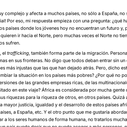
uy complejo y afecta a muchos países, no sólo a España, no 
al! Por eso, mi respuesta empieza con una pregunta: ¿qué h
os países donde los jóvenes hoy no encuentran un futuro y, 
s quieren ir hacia el Norte, pero muchas veces el Norte no t
os sufren.
, el
trafficking
, también forma parte de la migración. Person
mas en sus fronteras. No digo que todos deban entrar sin un
ones más injustas que las que han dejado atrás. Pero, dicho 
ambiar la situación en los países más pobres? ¿Por qué no 
rsiones de las grandes empresas ricas, de las multinaciona
itado en este viaje? África es considerada por mucha gente
 sus riquezas para la riqueza de otros, en otros países. Quiz
mayor justicia, igualdad y el desarrollo de estos países afr
íses, a España, etc. Y el otro punto que me gustaría abordar
r a los seres humanos de forma humana, no tratarlos mucha
 un país puede decir que no puede acoger a más personas, p