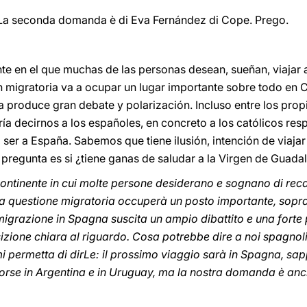
. La seconda domanda è di Eva Fernández di Cope. Prego.
e en el que muchas de las personas desean, sueñan, viajar 
n migratoria va a ocupar un lugar importante sobre todo en 
 produce gran debate y polarización. Incluso entre los propi
ía decirnos a los españoles, en concreto a los católicos res
 a ser a España. Sabemos que tiene ilusión, intención de viajar
pregunta es si ¿tiene ganas de saludar a la Virgen de Guada
ntinente in cui molte persone desiderano e sognano di recar
a questione migratoria occuperà un posto importante, sopratt
migrazione in Spagna suscita un ampio dibattito e una forte p
sizione chiara al riguardo. Cosa potrebbe dire a noi spagnoli, 
i permetta di dirLe: il prossimo viaggio sarà in Spagna, sap
, forse in Argentina e in Uruguay, ma la nostra domanda è anch