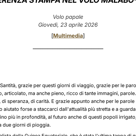
RENZA STAMPA NEL VOLO MALABO
Volo papale
Giovedì, 23 aprile 2026
[
Multimedia
]
_____________________________
antità, grazie per questi giorni di viaggio, grazie per le parol
 articolato, ma anche pieno, ricco di tante immagini, parole.
di speranza, di carità. E grazie appunto anche per le parole d
 aiutato forse a staccarci dall'attualità più stretta e a guarda
ino più in profondità, al futuro anche di questi popoli irriga
 due giorni di pioggia.
sta della Guinea Equatoriale, che è stata l'ultima tappa di 