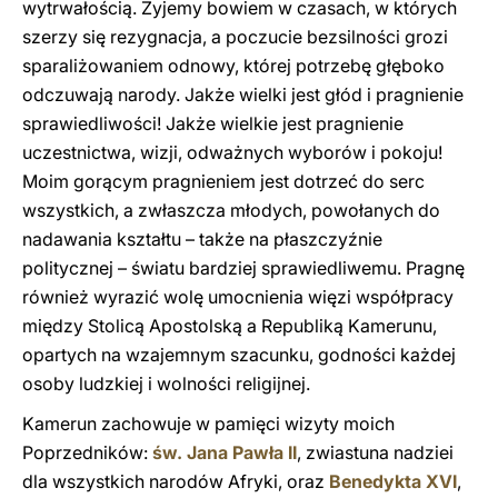
wytrwałością. Żyjemy bowiem w czasach, w których
szerzy się rezygnacja, a poczucie bezsilności grozi
sparaliżowaniem odnowy, której potrzebę głęboko
odczuwają narody. Jakże wielki jest głód i pragnienie
sprawiedliwości! Jakże wielkie jest pragnienie
uczestnictwa, wizji, odważnych wyborów i pokoju!
Moim gorącym pragnieniem jest dotrzeć do serc
wszystkich, a zwłaszcza młodych, powołanych do
nadawania kształtu – także na płaszczyźnie
politycznej – światu bardziej sprawiedliwemu. Pragnę
również wyrazić wolę umocnienia więzi współpracy
między Stolicą Apostolską a Republiką Kamerunu,
opartych na wzajemnym szacunku, godności każdej
osoby ludzkiej i wolności religijnej.
Kamerun zachowuje w pamięci wizyty moich
Poprzedników:
św. Jana Pawła II
, zwiastuna nadziei
dla wszystkich narodów Afryki, oraz
Benedykta XVI
,