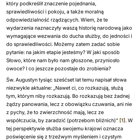
który podkreślił znaczenie pojednania,
sprawiedliwości i pokoju, a także moralną
odpowiedzialność rządzących. Wiem, że te
wydarzenia naznaczyły waszą historię narodową jako
wymagające wezwania do ducha służby, do jedności i
do sprawiedliwości. Możemy zatem zadać sobie
pytanie: na jakim etapie jesteśmy? W jaki sposób
Słowo, które nam było nam głoszone, przyniosło
owoce? I co jeszcze pozostaje do zrobienia?
Św. Augustyn tysiąc sześćset lat temu napisał słowa
niezwykle aktualne: „Nawet ci, co rozkazują, służą
tym, którym niby rozkazują. Bo rozkazują bez żadnej
żądzy panowania, lecz z obowiązku czuwania, ani nie
z pychy, że to zwierzchność mają, lecz ze
współczucia, by zaradzić (potrzebom bliźnich)”
[1]
. W
tej perspektywie służba swojemu krajowi oznacza
poświęcenie się z trzeźwym myśleniem i czystym