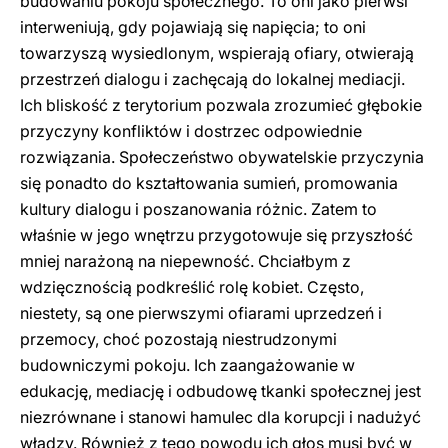
budowaniu pokoju społecznego. To oni jako pierwsi
interweniują, gdy pojawiają się napięcia; to oni
towarzyszą wysiedlonym, wspierają ofiary, otwierają
przestrzeń dialogu i zachęcają do lokalnej mediacji.
Ich bliskość z terytorium pozwala zrozumieć głębokie
przyczyny konfliktów i dostrzec odpowiednie
rozwiązania. Społeczeństwo obywatelskie przyczynia
się ponadto do kształtowania sumień, promowania
kultury dialogu i poszanowania różnic. Zatem to
właśnie w jego wnętrzu przygotowuje się przyszłość
mniej narażoną na niepewność. Chciałbym z
wdzięcznością podkreślić rolę kobiet. Często,
niestety, są one pierwszymi ofiarami uprzedzeń i
przemocy, choć pozostają niestrudzonymi
budowniczymi pokoju. Ich zaangażowanie w
edukację, mediację i odbudowę tkanki społecznej jest
niezrównane i stanowi hamulec dla korupcji i nadużyć
władzy. Również z tego powodu ich głos musi być w