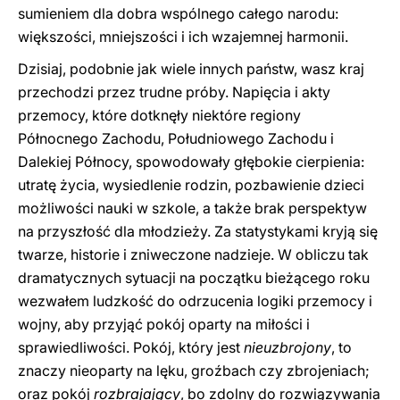
sumieniem dla dobra wspólnego całego narodu:
większości, mniejszości i ich wzajemnej harmonii.
Dzisiaj, podobnie jak wiele innych państw, wasz kraj
przechodzi przez trudne próby. Napięcia i akty
przemocy, które dotknęły niektóre regiony
Północnego Zachodu, Południowego Zachodu i
Dalekiej Północy, spowodowały głębokie cierpienia:
utratę życia, wysiedlenie rodzin, pozbawienie dzieci
możliwości nauki w szkole, a także brak perspektyw
na przyszłość dla młodzieży. Za statystykami kryją się
twarze, historie i zniweczone nadzieje. W obliczu tak
dramatycznych sytuacji na początku bieżącego roku
wezwałem ludzkość do odrzucenia logiki przemocy i
wojny, aby przyjąć pokój oparty na miłości i
sprawiedliwości. Pokój, który jest
nieuzbrojony
, to
znaczy nieoparty na lęku, groźbach czy zbrojeniach;
oraz pokój
rozbrajający
, bo zdolny do rozwiązywania