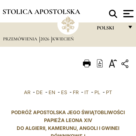
STOLICA APOSTOLSKA
POLSKI
PRZEMÓWIENIA
2026
KWIECIEŃ
FRANÇAIS
ENGLISH
ITALIANO
PORTUGUÊS
ESPAÑOL
AR
-
DE
-
EN
-
ES
-
FR
-
IT
-
PL
-
PT
DEUTSCH
POLSKI
PODRÓŻ APOSTOLSKA JEGO ŚWIĄTOBLIWOŚCI
PAPIEŻA LEONA XIV
العربيّة
DO ALGIERII, KAMERUNU, ANGOLI I GWINEI
中文