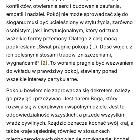
konfliktów, otwierania serc i budowania zaufania,
empatii i nadziei. Pokój nie może sprowadzać się do
sloganu: musi być ucieleśniony w stylu życia, zarówno
osobistym, jak i instytucjonalnym, który odrzuca
wszelkie formy przemocy. Dlatego z całą mocą
podkreślam: „Świat pragnie pokoju (…). Dość wojen, z
ich bolesnymi stosami trupów, zniszczeniami,
wygnańcami!”
[2]
. To wołanie pragnie być wezwaniem
do wkładu w prawdziwy pokój, stawiany ponad
wszelkie interesy partykularne.
Pokoju bowiem nie zaprowadza się dekretem: należy
go przyjąć i przeżywać. Jest darem Boga, który
rozwija się w cierpliwym i wspólnym dziele. Jest to
odpowiedzialność wszystkich, a przede wszystkim
władz cywilnych. Rządzić oznacza kochać swój kraj, a
także kraje sąsiednie; również w stosunkach
międzynarodowych obowiązuje przykazanie: kochaj