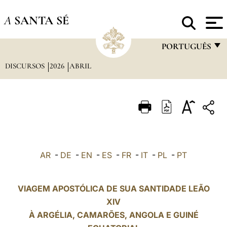
A
SANTA SÉ
PORTUGUÊS
DISCURSOS
2026
ABRIL
FRANÇAIS
ENGLISH
ITALIANO
PORTUGUÊS
ESPAÑOL
AR
-
DE
-
EN
-
ES
-
FR
-
IT
-
PL
-
PT
DEUTSCH
POLSKI
VIAGEM APOSTÓLICA DE SUA SANTIDADE LEÃO
XIV
العربيّة
À ARGÉLIA,
CAMARÕES
, ANGOLA E GUINÉ
中文