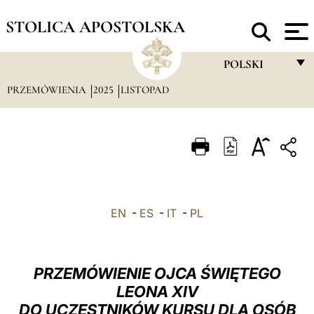
STOLICA APOSTOLSKA
POLSKI
PRZEMÓWIENIA
2025
LISTOPAD
FRANÇAIS
ENGLISH
ITALIANO
PORTUGUÊS
ESPAÑOL
EN
-
ES
-
IT
-
PL
DEUTSCH
POLSKI
PRZEMÓWIENIE OJCA ŚWIĘTEGO
العربيّة
LEONA XIV
DO UCZESTNIKÓW KURSU DLA OSÓB
中文