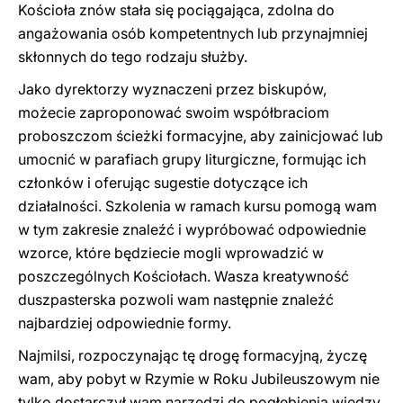
Kościoła znów stała się pociągająca, zdolna do
angażowania osób kompetentnych lub przynajmniej
skłonnych do tego rodzaju służby.
Jako dyrektorzy wyznaczeni przez biskupów,
możecie zaproponować swoim współbraciom
proboszczom ścieżki formacyjne, aby zainicjować lub
umocnić w parafiach grupy liturgiczne, formując ich
członków i oferując sugestie dotyczące ich
działalności. Szkolenia w ramach kursu pomogą wam
w tym zakresie znaleźć i wypróbować odpowiednie
wzorce, które będziecie mogli wprowadzić w
poszczególnych Kościołach. Wasza kreatywność
duszpasterska pozwoli wam następnie znaleźć
najbardziej odpowiednie formy.
Najmilsi, rozpoczynając tę drogę formacyjną, życzę
wam, aby pobyt w Rzymie w Roku Jubileuszowym nie
tylko dostarczył wam narzędzi do pogłębienia wiedzy,