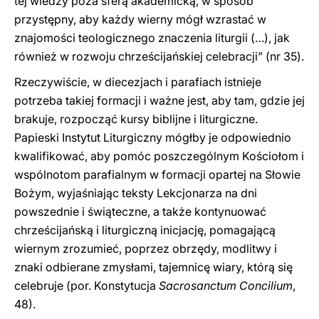
tej wiedzy poza sferą akademicką, w sposób
przystępny, aby każdy wierny mógł wzrastać w
znajomości teologicznego znaczenia liturgii (…), jak
również w rozwoju chrześcijańskiej celebracji” (nr 35).
Rzeczywiście, w diecezjach i parafiach istnieje
potrzeba takiej formacji i ważne jest, aby tam, gdzie jej
brakuje, rozpocząć kursy biblijne i liturgiczne.
Papieski Instytut Liturgiczny mógłby je odpowiednio
kwalifikować, aby pomóc poszczególnym Kościołom i
wspólnotom parafialnym w formacji opartej na Słowie
Bożym, wyjaśniając teksty Lekcjonarza na dni
powszednie i świąteczne, a także kontynuować
chrześcijańską i liturgiczną inicjację, pomagającą
wiernym zrozumieć, poprzez obrzędy, modlitwy i
znaki odbierane zmysłami, tajemnicę wiary, którą się
celebruje (por. Konstytucja
Sacrosanctum Concilium
,
48).