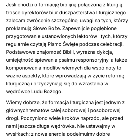
Jeśli chodzi o formację biblijną połączoną z liturgią,
trosce dyrektorów biur duszpasterstwa liturgicznego
zalecam zwrócenie szczególnej uwagi na tych, którzy
proklamują Słowo Boże. Zapewnijcie pogłębione
przygotowanie ustanowionych lektorów i tych, którzy
regularnie czytają Pismo Święte podczas celebracji.
Podstawowa znajomość Biblii, wyraźna dykcja,
umiejętność śpiewania psalmu responsoryjny, a także
komponowania modlitw wiernych dla wspólnoty to
ważne aspekty, które wprowadzają w życie reformę
liturgiczną i przyczyniają się do wzrastania w
wędrówce Ludu Bożego.
Wiemy dobrze, że formacja liturgiczna jest jednym z
głównych tematów całej soborowej i posoborowej
drogi. Poczyniono wiele kroków naprzód, ale przed
nami jeszcze długa wędrówka. Nie ustawajmy w
wysiłkach: z nową energią podejmujmy dobre