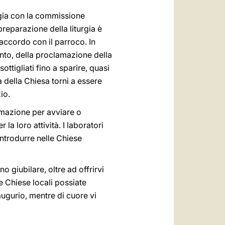
ergia con la commissione
reparazione della liturgia è
 accordo con il parroco. In
canto, della proclamazione della
ttigliati fino a sparire, quasi
 della Chiesa torni a essere
io.
ormazione per avviare o
a loro attività. I laboratori
introdurre nelle Chiese
 giubilare, oltre ad offrirvi
e Chiese locali possiate
augurio, mentre di cuore vi