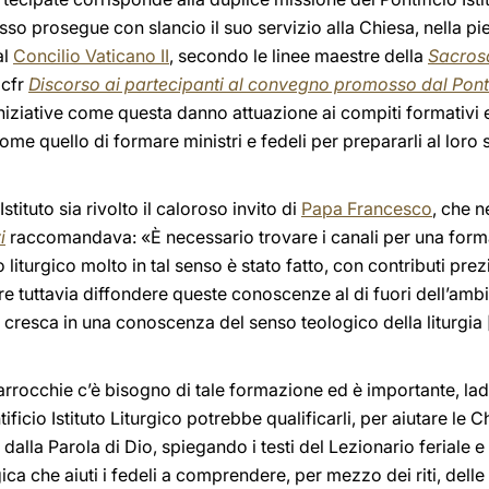
esso prosegue con slancio il suo servizio alla Chiesa, nella pi
al
Concilio Vaticano II
, secondo le linee maestre della
Sacros
(cfr
Discorso ai partecipanti al convegno promosso dal Pont
 iniziative come questa danno attuazione ai compiti formativi 
ome quello di formare ministri e fedeli per prepararli al loro s
tituto sia rivolto il caloroso invito di
Papa Francesco
, che n
i
raccomandava: «È necessario trovare i canali per una form
 liturgico molto in tal senso è stato fatto, con contributi prezi
re tuttavia diffondere queste conoscenze al di fuori dell’am
e cresca in una conoscenza del senso teologico della liturgia
e parrocchie c’è bisogno di tale formazione ed è importante, la
ontificio Istituto Liturgico potrebbe qualificarli, per aiutare le
 dalla Parola di Dio, spiegando i testi del Lezionario feriale 
gica che aiuti i fedeli a comprendere, per mezzo dei riti, delle