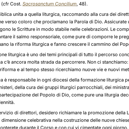
a (cfr Cost.
Sacrosanctum Concilium
, 48).
lica unita a quella liturgica, raccomando alla cura dei diretto
ione verso coloro che proclamano la Parola di Dio. Assicurat
i leggono le Scritture in modo stabile nelle celebrazioni. Le co
cantare il salmo responsoriale, come pure di comporre le preg
uano la riforma liturgica e fanno crescere il cammino del Pop
 liturgica è uno dei temi principali di tutto il percorso conci
 ma c’è ancora molta strada da percorrere. Non ci stanchiamo:
a riforma e al tempo stesso ricerchiamo nuove vie e nuovi met
gica è responsabile in ogni diocesi della formazione liturgica 
steri, della cura dei gruppi liturgici parrocchiali, dei ministrant
a partecipazione del Popolo di Dio, come pure una liturgia dec
lennità.
servizio di direttori, desidero richiamare la promozione della L
la dimensione celebrativa nella costruzione delle nuove chies
ronterete durante il Corso e con cui vi cimentate ogni giorno.