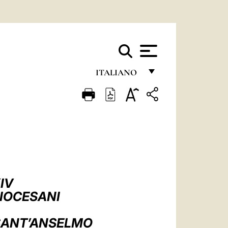
ITALIANO
FRANÇAIS
ENGLISH
ITALIANO
PORTUGUÊS
ESPAÑOL
IV
DEUTSCH
DIOCESANI
POLSKI
 SANT’ANSELMO