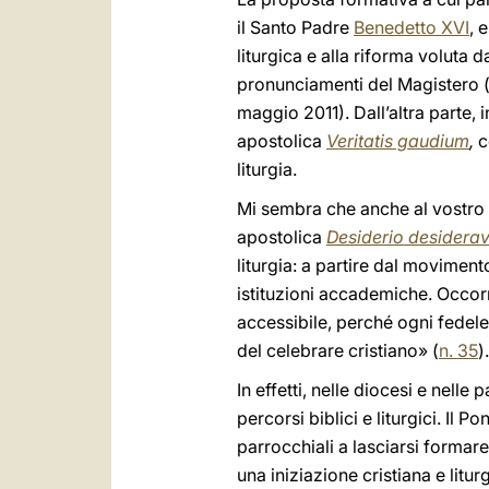
il Santo Padre
Benedetto XVI
, 
liturgica e alla riforma voluta d
pronunciamenti del Magistero 
maggio 2011). Dall’altra parte,
apostolica
Veritatis gaudium
,
c
liturgia.
Mi sembra che anche al vostro Is
apostolica
Desiderio desiderav
liturgia: a partire dal movimento
istituzioni accademiche. Occor
accessibile, perché ogni fedel
del celebrare cristiano» (
n. 35
).
In effetti, nelle diocesi e nell
percorsi biblici e liturgici. Il P
parrocchiali a lasciarsi formare
una iniziazione cristiana e litur