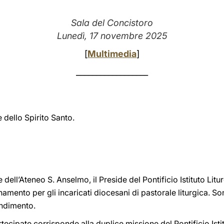
Sala del Concistoro
Lunedì, 17 novembre 2025
[
Multimedia
]
__________________
 dello Spirito Santo.
 dell’Ateneo S. Anselmo, il Preside del Pontificio Istituto Liturg
amento per gli incaricati diocesani di pastorale liturgica. Sono
ondimento.
tecipate corrisponde alla duplice missione del Pontificio Ist