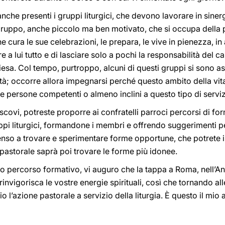
anche presenti i gruppi liturgici, che devono lavorare in sin
gruppo, anche piccolo ma ben motivato, che si occupa della p
 cura le sue celebrazioni, le prepara, le vive in pienezza, in
 a lui tutto e di lasciare solo a pochi la responsabilità del 
esa. Col tempo, purtroppo, alcuni di questi gruppi si sono asso
ità; occorre allora impegnarsi perché questo ambito della vita
e persone competenti o almeno inclini a questo tipo di serviz
escovi, potreste proporre ai confratelli parroci percorsi di f
pi liturgici, formandone i membri e offrendo suggerimenti per l
senso a trovare e sperimentare forme opportune, che potrete 
à pastorale saprà poi trovare le forme più idonee.
o percorso formativo, vi auguro che la tappa a Roma, nell’Anno
nvigorisca le vostre energie spirituali, così che tornando all
 l’azione pastorale a servizio della liturgia. È questo il mio 