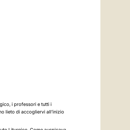
العربيّة
中文
LATINE
ico, i professori e tutti i
 lieto di accogliervi all’inizio
ituto Liturgico. Come auspicava