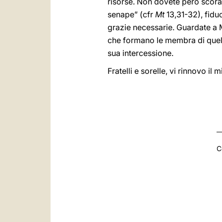
risorse. Non dovete però scorag
senape” (cfr
Mt
13,31-32), fidu
grazie necessarie. Guardate a 
che formano le membra di quel
sua intercessione.
Fratelli e sorelle, vi rinnovo il
C