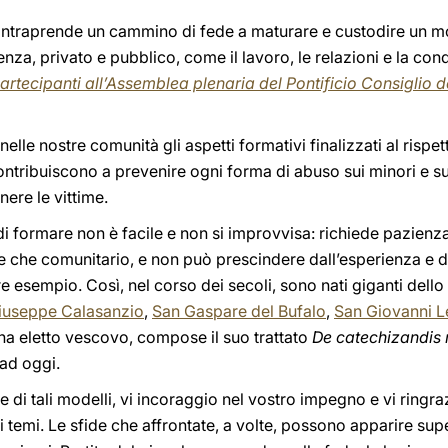
hi intraprende un cammino di fede a maturare e custodire un 
nza, privato e pubblico, come il lavoro, le relazioni e la cond
artecipanti all’Assemblea plenaria del Pontificio Consiglio d
nelle nostre comunità gli aspetti formativi finalizzati al rispe
 contribuiscono a prevenire ogni forma di abuso sui minori e s
ere le vittime.
i formare non è facile e non si improvvisa: richiede pazie
ale che comunitario, e non può prescindere dall’esperienza e d
e esempio. Così, nel corso dei secoli, sono nati giganti dell
iuseppe Calasanzio
,
San Gaspare del Bufalo
,
San Giovanni L
a eletto vescovo, compose il suo trattato
De catechizandis 
 ad oggi.
e di tali modelli, vi incoraggio nel vostro impegno e vi ringraz
ti temi. Le sfide che affrontate, a volte, possono apparire supe