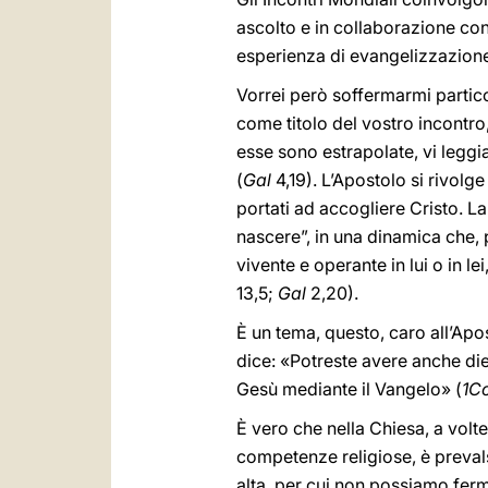
ascolto e in collaborazione con
esperienza di evangelizzazion
Vorrei però soffermarmi partico
come titolo del vostro incontro
esse sono estrapolate, vi leggia
(
Gal
4,19). L’Apostolo si rivolge
portati ad accogliere Cristo. La
nascere”, in una dinamica che, 
vivente e operante in lui o in le
13,5;
Gal
2,20).
È un tema, questo, caro all’Apos
dice: «Potreste avere anche die
Gesù mediante il Vangelo» (
1C
È vero che nella Chiesa, a volt
competenze religiose, è prevals
alta, per cui non possiamo ferm