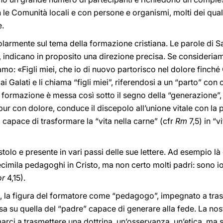
 le Comunità locali e con persone e organismi, molti dei quali
e.
larmente sul tema della formazione cristiana. Le parole di S
, indicano in proposito una direzione precisa. Se consideriamo
mo: «Figli miei, che io di nuovo partorisco nel dolore finché 
 ai Galati e li chiama “figli miei”, riferendosi a un “parto” con
 formazione è messa così sotto il segno della “generazione”, d
pur con dolore, conduce il discepolo all’unione vitale con la 
i, capace di trasformare la “vita nella carne” (cfr
Rm
7,5) in “v
tolo e presente in vari passi delle sue lettere. Ad esempio là
cimila pedagoghi in Cristo, ma non certo molti padri: sono io
or
4,15).
e, la figura del formatore come “pedagogo”, impegnato a tras
a su quella del “padre” capace di generare alla fede. La nos
arci a trasmettere una dottrina, un’osservanza, un’etica, ma