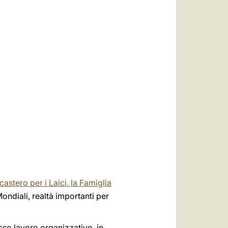
العربيّة
中文
LATINE
castero per i Laici, la Famiglia
Mondiali, realtà importanti per
so lavoro organizzativo, in