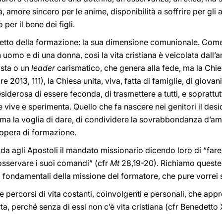
 amore sincero per le anime, disponibilità a soffrire per gli a
per il bene dei figli.
petto della formazione: la sua dimensione comunionale. Come i
 uomo e di una donna, così la vita cristiana è veicolata dall’
ista o un
leader
carismatico, che genera alla fede, ma la Chie
 2013, 111), la Chiesa unita, viva, fatta di famiglie, di giovani,
siderosa di essere feconda, di trasmettere a tutti, e soprattut
 vive e sperimenta. Quello che fa nascere nei genitori il deside
 ma la voglia di dare, di condividere la sovrabbondanza d’amor
 opera di formazione.
da agli Apostoli il mandato missionario dicendo loro di “fare di
 osservare i suoi comandi” (cfr
Mt
28,19-20). Richiamo queste 
ti fondamentali della missione del formatore, che pure vorrei 
re percorsi di vita costanti, coinvolgenti e personali, che app
ta, perché senza di essi non c’è vita cristiana (cfr Benedetto 