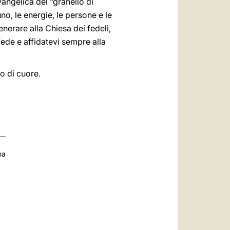
vangelica del “granello di
o, le energie, le persone e le
erare alla Chiesa dei fedeli,
 fede e affidatevi sempre alla
co di cuore.
na