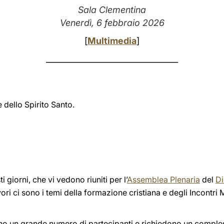
Sala Clementina
Venerdì, 6 febbraio 2026
[
Multimedia
]
_________________________________
 dello Spirito Santo.
i giorni, che vi vedono riuniti per l’
Assemblea Plenaria
del
Di
avori ci sono i temi della formazione cristiana e degli Incontri 
ono un grande numero di partecipanti e richiedono un comples