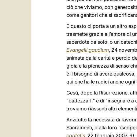
ciò che viviamo, con generosità,
come genitori che si sacrificano 
E questo ci porta a un altro as
trasmette grazie all’amore di un
sacerdote da solo, o un catech
Evangelii gaudium
, 24 novembre
animata dalla carità e perciò de
gioia e la pienezza di senso che
è il bisogno di avere qualcosa,
qui che ha le radici anche ogni
Gesù, dopo la Risurrezione, affi
“battezzarli” e di “insegnare a
troviamo riassunti altri elemen
Anzitutto la necessità di favori
Sacramenti, o alla loro riscoper
caritatis
, 22 febbraio 2007, 6).