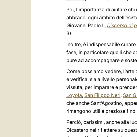
Poi, l’importanza di aiutare c
abbracci ogni ambito dell’esiste
Giovanni Paolo II,
Discorso ai p
3).
Inoltre, è indispensabile curare 
fase, in particolare quelli che
pure ad accompagnare e sosten
Come possiamo vedere, l’arte d
e verifica, sia a livello person
vissuta, per imparare e prender
Loyola
,
San Filippo Neri
,
San G
che anche Sant’Agostino, appen
rimangono utili e preziose fino
Perciò, carissimi, anche alla luc
Dicastero nel riflettere su ques