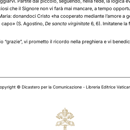
giarvi. Partite dal piccolo, seguendo, nella fede, la logica e
ciosi che il Signore non vi farà mai mancare, a tempo opportun
Maria: donandoci Cristo «ha cooperato mediante l’amore a gen
 capo» (S. Agostino,
De sancta virginitate
6, 6). Imitatene la
 mio “grazie”, vi prometto il ricordo nella preghiera e vi benedi
opyright © Dicastero per la Comunicazione - Libreria Editrice Vatica