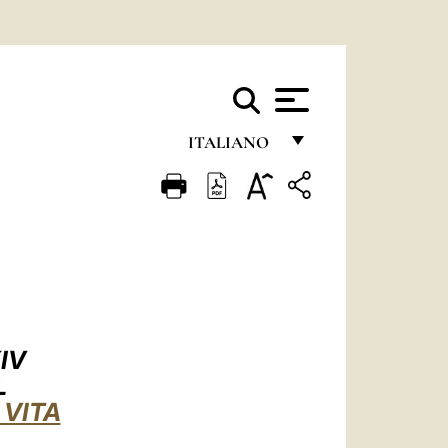
ITALIANO
FRANÇAIS
ENGLISH
ITALIANO
PORTUGUÊS
ESPAÑOL
IV
DEUTSCH
L
 VITA
POLSKI