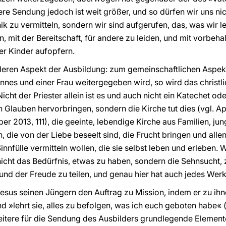
e Sendung jedoch ist weit größer, und so dürfen wir uns ni
ik zu vermitteln, sondern wir sind aufgerufen, das, was wir l
n, mit der Bereitschaft, für andere zu leiden, und mit vorbeha
rer Kinder aufopfern.
deren Aspekt der Ausbildung: zum gemeinschaftlichen Aspek
nes und einer Frau weitergegeben wird, so wird das christl
icht der Priester allein ist es und auch nicht ein Katechet od
n Glauben hervorbringen, sondern die Kirche tut dies (vgl. A
er 2013, 111), die geeinte, lebendige Kirche aus Familien, j
, die von der Liebe beseelt sind, die Frucht bringen und all
nnfülle vermitteln wollen, die sie selbst leben und erleben.
nicht das Bedürfnis, etwas zu haben, sondern die Sehnsucht, 
nd der Freude zu teilen, und genau hier hat auch jedes Wer
Jesus seinen Jüngern den Auftrag zu Mission, indem er zu ihn
d »lehrt sie, alles zu befolgen, was ich euch geboten habe« 
weitere für die Sendung des Ausbilders grundlegende Elemen