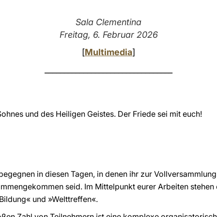
Sala Clementina
Freitag, 6. Februar 2026
[
Multimedia
]
_________________________________
hnes und des Heiligen Geistes. Der Friede sei mit euch!
u begegnen in diesen Tagen, in denen ihr zur Vollversammlung 
ammengekommen seid. Im Mittelpunkt eurer Arbeiten stehen d
Bildung« und »Welttreffen«.
roßen Zahl von Teilnehmern ist eine komplexe organisatorisch