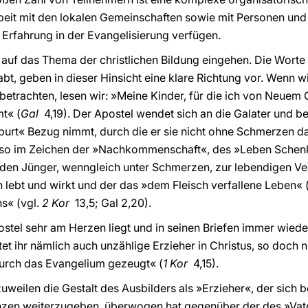
t mit den lokalen Gemeinschaften sowie mit Personen und 
e Erfahrung in der Evangelisierung verfügen.
uf das Thema der christlichen Bildung eingehen. Die Worte de
habt, geben in dieser Hinsicht eine klare Richtung vor. Wenn w
betrachten, lesen wir: »Meine Kinder, für die ich von Neuem 
mt« (
Gal
4,19). Der Apostel wendet sich an die Galater und be
burt« Bezug nimmt, durch die er sie nicht ohne Schmerzen da
 so im Zeichen der »Nachkommenschaft«, des »Leben Schen
 den Jünger, wenngleich unter Schmerzen, zur lebendigen Ve
n lebt und wirkt und der das »dem Fleisch verfallene Leben« 
ns« (vgl.
2 Kor
13,5; Gal 2,20).
stel sehr am Herzen liegt und in seinen Briefen immer wiede
et ihr nämlich auch unzählige Erzieher in Christus, so doch ni
durch das Evangelium gezeugt« (
1 Kor
4,15).
 zuweilen die Gestalt des Ausbilders als »Erzieher«, der sich 
n weiterzugeben, überwogen hat gegenüber der des »Vaters