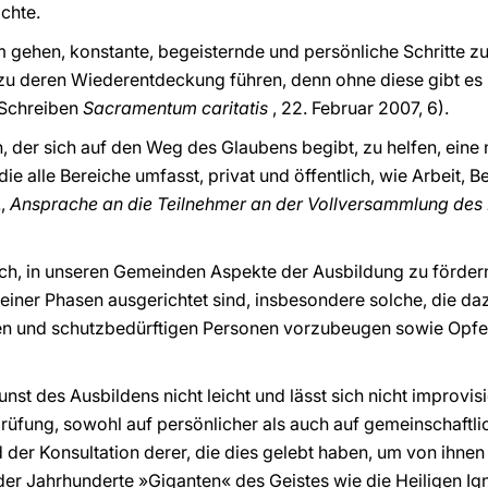
chte.
gehen, konstante, begeisternde und persönliche Schritte zu 
 deren Wiederentdeckung führen, denn ohne diese gibt es ke
 Schreiben
Sacramentum caritatis
, 22. Februar 2007, 6).
n, der sich auf den Weg des Glaubens begibt, zu helfen, ein
ie alle Bereiche umfasst, privat und öffentlich, wie Arbeit,
.,
Ansprache an die Teilnehmer an der Vollversammlung des Pä
lich, in unseren Gemeinden Aspekte der Ausbildung zu fördern
einer Phasen ausgerichtet sind, insbesondere solche, die da
n und schutzbedürftigen Personen vorzubeugen sowie Opfer
unst des Ausbildens nicht leicht und lässt sich nicht improvis
üfung, sowohl auf persönlicher als auch auf gemeinschaftlic
der Konsultation derer, die dies gelebt haben, um von ihnen
er Jahrhunderte »Giganten« des Geistes wie die Heiligen Igna