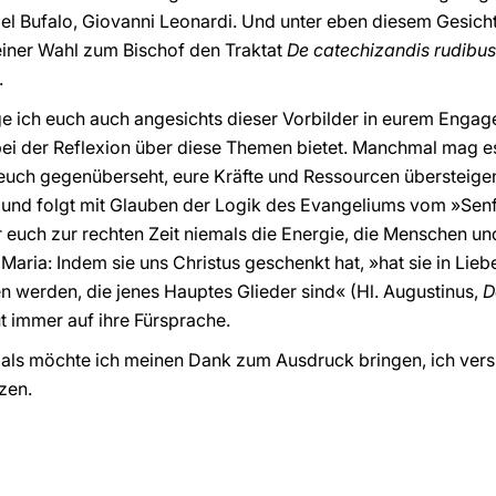
el Bufalo, Giovanni Leonardi. Und unter eben diesem Gesich
einer Wahl zum Bischof den Traktat
De catechizandis rudibus
.
ge ich euch auch angesichts dieser Vorbilder in eurem Engag
 bei der Reflexion über diese Themen bietet. Manchmal mag 
euch gegenüberseht, eure Kräfte und Ressourcen übersteigen
n und folgt mit Glauben der Logik des Evangeliums vom »Sen
r euch zur rechten Zeit niemals die Energie, die Menschen u
Maria: Indem sie uns Christus geschenkt hat, »hat sie in Lieb
n werden, die jenes Hauptes Glieder sind« (Hl. Augustinus,
D
t immer auf ihre Fürsprache.
als möchte ich meinen Dank zum Ausdruck bringen, ich ver
zen.