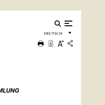
DEUTSCH
FRANÇAIS
ENGLISH
ITALIANO
PORTUGUÊS
ESPAÑOL
DEUTSCH
MMLUNG
POLSKI