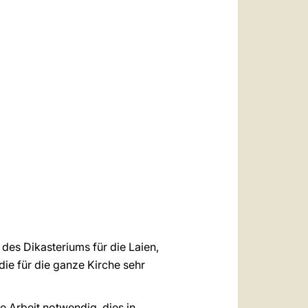
العربيّة
中文
LATINE
des Dikasteriums für die Laien,
ie für die ganze Kirche sehr
e Arbeit notwendig, dies in