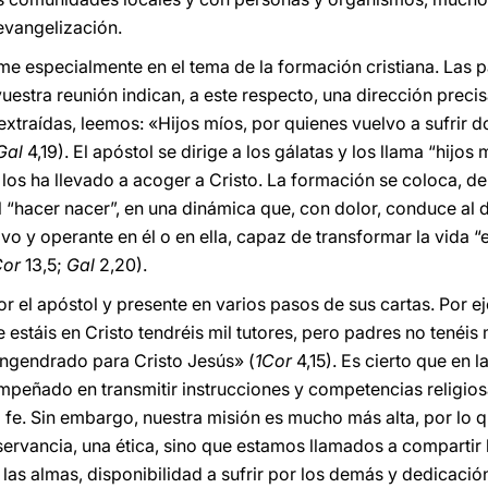
 evangelización.
me especialmente en el tema de la formación cristiana. Las 
uestra reunión indican, a este respecto, una dirección preci
 extraídas, leemos: «Hijos míos, por quienes vuelvo a sufrir d
Gal
4,19). El apóstol se dirige a los gálatas y los llama “hijos 
, los ha llevado a acoger a Cristo. La formación se coloca, de
l “hacer nacer”, en una dinámica que, con dolor, conduce al di
o y operante en él o en ella, capaz de transformar la vida “e
or
13,5;
Gal
2,20).
 el apóstol y presente en varios pasos de sus cartas. Por ej
ue estáis en Cristo tendréis mil tutores, pero padres no tenéi
engendrado para Cristo Jesús» (
1Cor
4,15). Es cierto que en la
ñado en transmitir instrucciones y competencias religiosa
a fe. Sin embargo, nuestra misión es mucho más alta, por l
bservancia, una ética, sino que estamos llamados a compartir
las almas, disponibilidad a sufrir por los demás y dedicaci