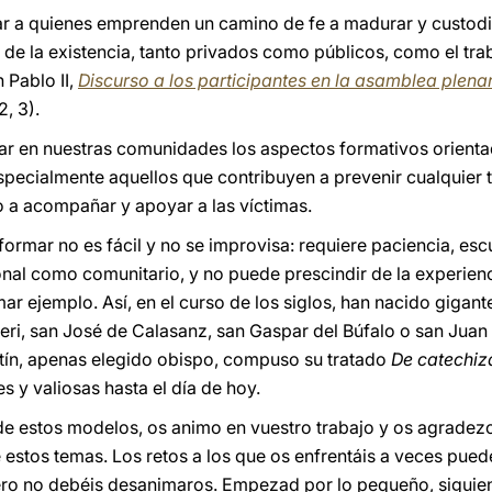
ar a quienes emprenden un camino de fe a madurar y custodi
e la existencia, tanto privados como públicos, como el traba
 Pablo II,
Discurso a los participantes en la asamblea plenar
, 3).
r en nuestras comunidades los aspectos formativos orientad
specialmente aquellos que contribuyen a prevenir cualquier 
 a acompañar y apoyar a las víctimas.
ormar no es fácil y no se improvisa: requiere paciencia, e
sonal como comunitario, y no puede prescindir de la experien
ar ejemplo. Así, en el curso de los siglos, han nacido gigant
Neri, san José de Calasanz, san Gaspar del Búfalo o san Juan
tín, apenas elegido obispo, compuso su tratado
De catechiz
s y valiosas hasta el día de hoy.
 de estos modelos, os animo en vuestro trabajo y os agradezc
e estos temas. Los retos a los que os enfrentáis a veces pue
ero no debéis desanimaros. Empezad por lo pequeño, siguiendo