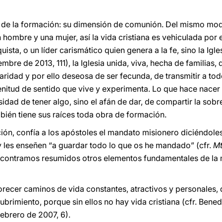
to de la formación: su dimensión de comunión. Del mismo mo
n hombre y una mujer, así la vida cristiana es vehiculada po
ista, o un líder carismático quien genera a la fe, sino la Igles
embre de 2013, 111), la Iglesia unida, viva, hecha de familias,
ridad y por ello deseosa de ser fecunda, de transmitir a tod
lenitud de sentido que vive y experimenta. Lo que hace nacer
cesidad de tener algo, sino el afán de dar, de compartir la s
mbién tiene sus raíces toda obra de formación.
ión, confía a los apóstoles el mandato misionero diciéndole
 y les enseñen “a guardar todo lo que os he mandado” (cfr.
M
ncontramos resumidos otros elementos fundamentales de la 
orecer caminos de vida constantes, atractivos y personales,
brimiento, porque sin ellos no hay vida cristiana (cfr. Benedi
febrero de 2007, 6).