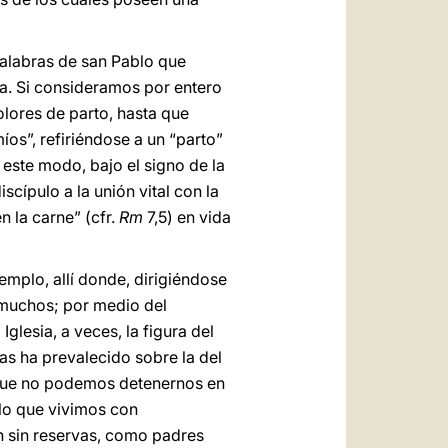
palabras de san Pablo que
sa. Si consideramos por entero
olores de parto, hasta que
míos”, refiriéndose a un “parto”
 este modo, bajo el signo de la
scípulo a la unión vital con la
n la carne” (cfr.
Rm
7,5) en vida
emplo, allí donde, dirigiéndose
s muchos; por medio del
 Iglesia, a veces, la figura del
s ha prevalecido sobre la del
o que no podemos detenernos en
 lo que vivimos con
ón sin reservas, como padres