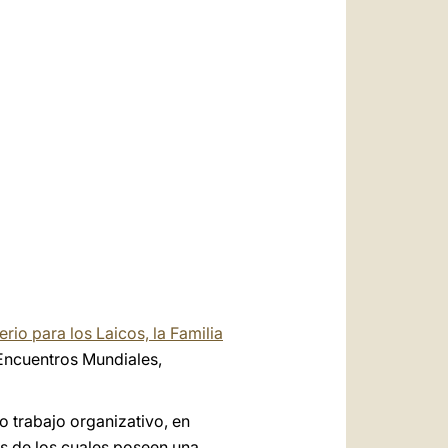
العربيّة
中文
LATINE
erio para los Laicos, la Familia
s Encuentros Mundiales,
 trabajo organizativo, en
s de los cuales poseen una