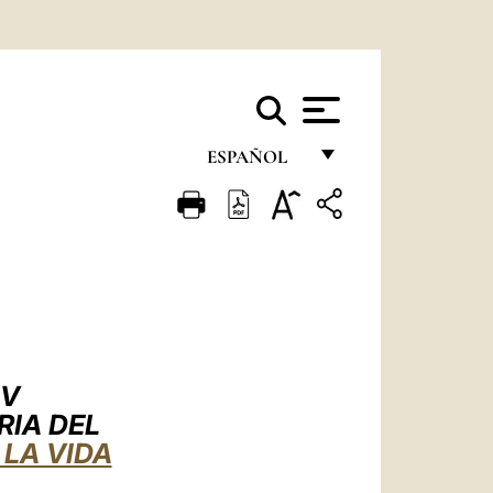
ESPAÑOL
FRANÇAIS
ENGLISH
ITALIANO
PORTUGUÊS
ESPAÑOL
IV
DEUTSCH
RIA DEL
 LA VIDA
POLSKI