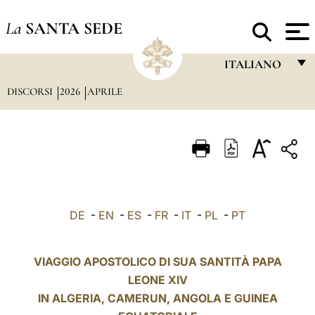
La
SANTA SEDE
ITALIANO
DISCORSI
2026
APRILE
FRANÇAIS
ENGLISH
ITALIANO
PORTUGUÊS
ESPAÑOL
DE
-
EN
-
ES
-
FR
-
IT
-
PL
-
PT
DEUTSCH
POLSKI
VIAGGIO APOSTOLICO DI SUA SANTITÀ PAPA
LEONE XIV
العربيّة
IN
ALGERIA
,
CAMERUN
, ANGOLA E GUINEA
中文