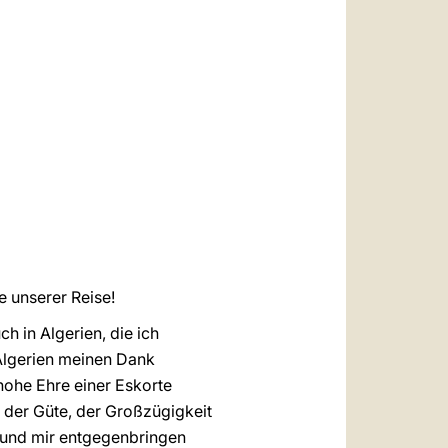
العربيّة
中文
LATINE
e unserer Reise!
h in Algerien, die ich
 Algerien meinen Dank
hohe Ehre einer Eskorte
n der Güte, der Großzügigkeit
l und mir entgegenbringen