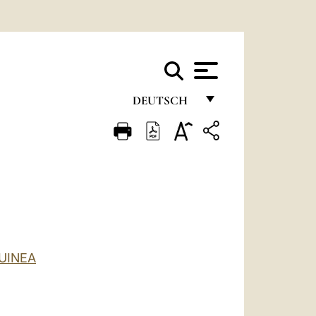
DEUTSCH
FRANÇAIS
ENGLISH
ITALIANO
PORTUGUÊS
ESPAÑOL
UINEA
DEUTSCH
POLSKI