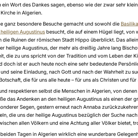
n ein Wort des Dankes sagen, ebenso wie der zwar sehr klei
Kirche in Algerien.
nige ganz besondere Besuche gemacht und sowohl die
Basilik
 heiligen Augustinus
besucht, die auf einem Hügel liegt, von
die Ruinen der römischen Stadt Hippo überblickt. Das allein,
 heilige Augustinus, der mehr als dreißig Jahre lang Bischof
t, die zu uns spricht von der Tradition und vom Leben der Kir
d doch ist er auch heute noch eine sehr bedeutende Persönlic
ät und seine Einladung, nach Gott und nach der Wahrheit zu s
tschaft, die für uns alle heute – für uns als Christen und für 
und respektieren selbst die Menschen in Algerien, von dene
 Maße das Andenken an den heiligen Augustinus als einen der 
esonderer Segen, gestern erneut nach Annaba zurückzukehren
teln, die uns der heilige Augustinus bezüglich der Suche na
ischen allen Völkern und eine Achtung aller Völker bietet, tr
en beiden Tagen in Algerien wirklich eine wunderbare Gelegen