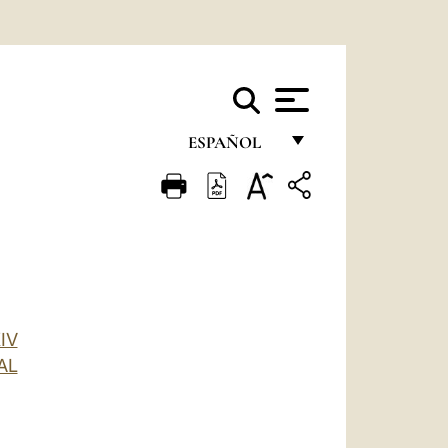
ESPAÑOL
FRANÇAIS
ENGLISH
ITALIANO
PORTUGUÊS
ESPAÑOL
IV
AL
DEUTSCH
POLSKI