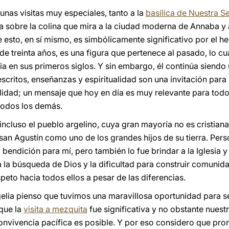
nas visitas muy especiales, tanto a la
basílica de Nuestra S
a sobre la colina que mira a la ciudad moderna de Annaba y a
 esto, en sí mismo, es simbólicamente significativo por el h
 treinta años, es una figura que pertenece al pasado, lo cua
esia en sus primeros siglos. Y sin embargo, él continúa siend
scritos, enseñanzas y espiritualidad son una invitación para 
lidad; un mensaje que hoy en día es muy relevante para tod
todos los demás.
luso el pueblo argelino, cuya gran mayoría no es cristiana
an Agustín como uno de los grandes hijos de su tierra. Per
bendición para mí, pero también lo fue brindar a la Iglesia y
a la búsqueda de Dios y la dificultad para construir comunida
speto hacia todos ellos a pesar de las diferencias.
gelia pienso que tuvimos una maravillosa oportunidad para 
que la
visita a mezquita
fue significativa y no obstante nuest
 convivencia pacífica es posible. Y por eso considero que pr