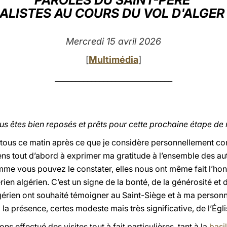
PAROLES DU SAINT-PÈRE
ALISTES AU COURS DU VOL D'ALGER
Mercredi 15 avril 2026
[
Multimédia
]
_____________________________
ous êtes bien reposés et prêts pour cette prochaine étape de
 tous ce matin après ce que je considère personnellement c
iens tout d’abord à exprimer ma gratitude à l’ensemble des aut
omme vous pouvez le constater, elles nous ont même fait l’h
ien algérien. C’est un signe de la bonté, de la générosité et 
érien ont souhaité témoigner au Saint-Siège et à ma personne
la présence, certes modeste mais très significative, de l’Égli
 effectué des visites tout à fait particulières, tant à la
basi