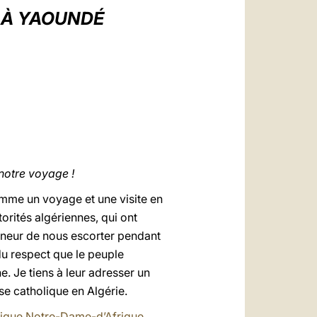
العربيّة
 À YAOUNDÉ
中文
LATINE
 notre voyage !
omme un voyage et une visite en
orités algériennes, qui ont
onneur de nous escorter pendant
du respect que le peuple
. Je tiens à leur adresser un
se catholique en Algérie.
lique Notre-Dame-d’Afrique