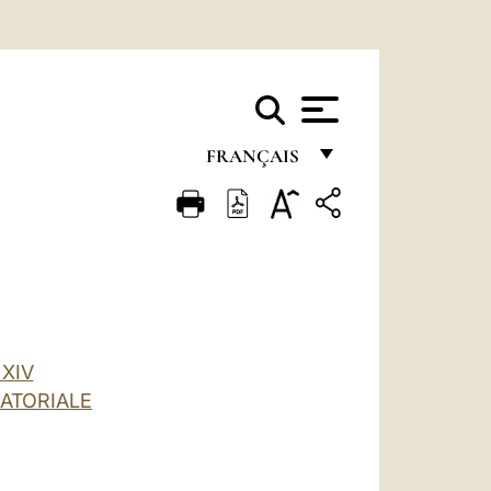
FRANÇAIS
FRANÇAIS
ENGLISH
ITALIANO
PORTUGUÊS
ESPAÑOL
XIV
UATORIALE
DEUTSCH
POLSKI