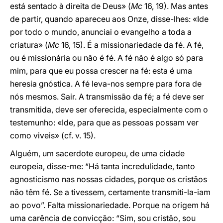
está sentado à direita de Deus» (
Mc
16, 19). Mas antes
de partir, quando apareceu aos Onze, disse-lhes: «Ide
por todo o mundo, anunciai o evangelho a toda a
criatura» (
Mc
16, 15). É a missionariedade da fé. A fé,
ou é missionária ou não é fé. A fé não é algo só para
mim, para que eu possa crescer na fé: esta é uma
heresia gnóstica. A fé leva-nos sempre para fora de
nós mesmos. Sair. A transmissão da fé; a fé deve ser
transmitida, deve ser oferecida, especialmente com o
testemunho: «Ide, para que as pessoas possam ver
como viveis» (cf. v. 15).
Alguém, um sacerdote europeu, de uma cidade
europeia, disse-me: “Há tanta incredulidade, tanto
agnosticismo nas nossas cidades, porque os cristãos
não têm fé. Se a tivessem, certamente transmiti-la-iam
ao povo”. Falta missionariedade. Porque na origem há
uma carência de convicção: “Sim, sou cristão, sou