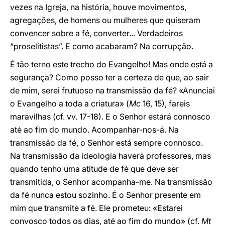
vezes na Igreja, na história, houve movimentos,
agregações, de homens ou mulheres que quiseram
convencer sobre a fé, converter... Verdadeiros
“proselitistas”. E como acabaram? Na corrupção.
É tão terno este trecho do Evangelho! Mas onde está a
segurança? Como posso ter a certeza de que, ao sair
de mim, serei frutuoso na transmissão da fé? «Anunciai
o Evangelho a toda a criatura» (
Mc
16, 15), fareis
maravilhas (cf. vv. 17-18). E o Senhor estará connosco
até ao fim do mundo. Acompanhar-nos-á. Na
transmissão da fé, o Senhor está sempre connosco.
Na transmissão da ideologia haverá professores, mas
quando tenho uma atitude de fé que deve ser
transmitida, o Senhor acompanha-me. Na transmissão
da fé nunca estou sozinho. É o Senhor presente em
mim que transmite a fé. Ele prometeu: «Estarei
convosco todos os dias, até ao fim do mundo» (cf.
Mt