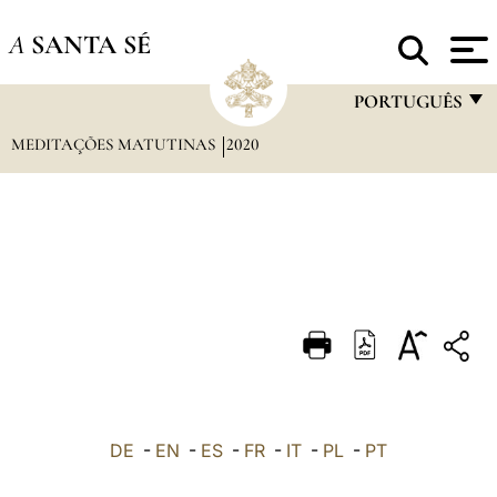
A
SANTA SÉ
PORTUGUÊS
MEDITAÇÕES MATUTINAS
2020
FRANÇAIS
ENGLISH
ITALIANO
PORTUGUÊS
ESPAÑOL
DEUTSCH
POLSKI
العربيّة
DE
-
EN
-
ES
-
FR
-
IT
-
PL
-
PT
中文