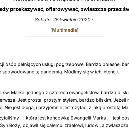
leży przekazywać, ofiarowywać, zwłaszcza przez ś
Sobota, 25 kwietnia 2020 r.
[
Multimedia
]
ji osób pełniących usługi pogrzebowe. Bardzo bolesne, bardz
ie spowodowane tą pandemią. Módlmy się w ich intencji.
o św. Marka, jednego z czterech ewangelistów, bardzo blisk
erwsza. Jest prosta, prostym stylem, bardzo bliskim. Jeżeli 
ie. Nie jest długa, i przyjemnie jest czytać, z jaką prostotą 
zytaliśmy — która jest końcówką Ewangelii Marka — jest pos
y Syn Boży; objawił się całemu Izraelowi, ludowi, a zwłaszcz