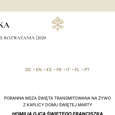
KA
NE ROZWAŻANIA
2020
DE
-
EN
-
ES
-
FR
-
IT
-
PL
-
PT
PORANNA MSZA ŚWIĘTA TRANSMITOWANA NA ŻYWO
Z KAPLICY DOMU ŚWIĘTEJ MARTY
HOMILIA OJCA ŚWIĘTEGO FRANCISZKA