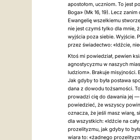
apostołom, uczniom. To jest p
Boga» (Mk 16, 19). Lecz zanim o
Ewangelię wszelkiemu stworzeniu
nie jest czymś tylko dla mnie,
wyjścia poza siebie. Wyjście.
przez świadectwo: «Idźcie, niec
Ktoś mi powiedział, pewien ksi
agnostycyzmu w naszych miasta
ludziom». Brakuje misyjności. 
Jak gdyby to była postawa społ
dana z dowodu tożsamości. To n
prowadzi cię do dawania jej —
powiedzieć, że wszyscy powinni
oznacza, że jeśli masz wiarę, s
dla wszystkich: «Idźcie na cały
prozelityzmu, jak gdyby to był
wiara to: «żadnego prozelityz