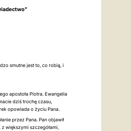
العربيّة
wiadectwo"
中文
LATINE
o smutne jest to, co robią, i
iego apostoła Piotra. Ewangelia
macie dziś trochę czasu,
Marek opowiada o życiu Pana.
łanie przez Pana. Pan objawił
a, z większymi szczegółami,