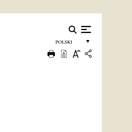
POLSKI
FRANÇAIS
ENGLISH
ITALIANO
PORTUGUÊS
ESPAÑOL
DEUTSCH
POLSKI