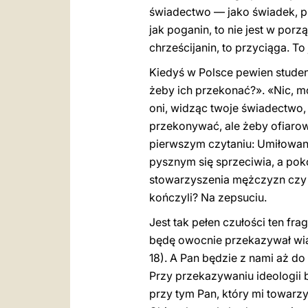
świadectwo — jako świadek, pr
jak poganin, to nie jest w porz
chrześcijanin, to przyciąga. To
Kiedyś w Polsce pewien studen
żeby ich przekonać?». «Nic, mój
oni, widząc twoje świadectwo,
przekonywać, ale żeby ofiarowa
pierwszym czytaniu: Umiłowan
pysznym się sprzeciwia, a pokor
stowarzyszenia mężczyzn czy ko
kończyli? Na zepsuciu.
Jest tak pełen czułości ten f
będę owocnie przekazywał wiar
18). A Pan będzie z nami aż d
Przy przekazywaniu ideologii 
przy tym Pan, który mi towarz