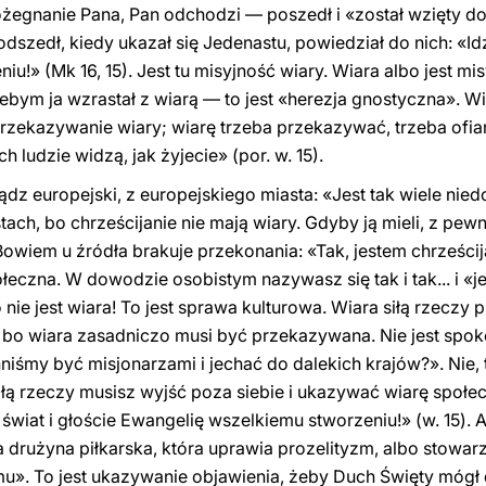
ożegnanie Pana, Pan odchodzi — poszedł i «został wzięty do 
dszedł, kiedy ukazał się Jedenastu, powiedział do nich: «Idź
!» (Mk 16, 15). Jest tu misyjność wiary. Wiara albo jest misy
 żebym ja wzrastał z wiarą — to jest «herezja gnostyczna». 
 Przekazywanie wiary; wiarę trzeba przekazywać, trzeba of
h ludzie widzą, jak żyjecie» (por. w. 15).
ądz europejski, z europejskiego miasta: «Jest tak wiele nied
ch, bo chrześcijanie nie mają wiary. Gdyby ją mieli, z pew
Bowiem u źródła brakuje przekonania: «Tak, jestem chrześcija
eczna. W dowodzie osobistym nazywasz się tak i tak... i «je
ie jest wiara! To jest sprawa kulturowa. Wiara siłą rzeczy 
 bo wiara zasadniczo musi być przekazywana. Nie jest spoko
śmy być misjonarzami i jechać do dalekich krajów?». Nie, t
iłą rzeczy musisz wyjść poza siebie i ukazywać wiarę społecz
 świat i głoście Ewangelię wszelkiemu stworzeniu!» (w. 15). 
a drużyna piłkarska, która uprawia prozelityzm, albo stowa
mu». To jest ukazywanie objawienia, żeby Duch Święty mógł