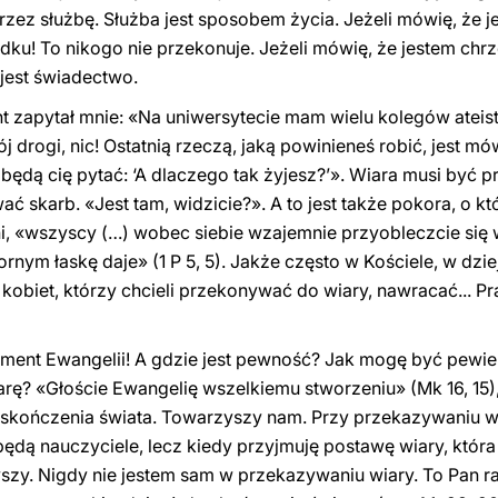
zez służbę. Służba jest sposobem życia. Jeżeli mówię, że je
ądku! To nikogo nie przekonuje. Jeżeli mówię, że jestem chrze
 jest świadectwo.
t zapytał mnie: «Na uniwersytecie mam wielu kolegów atei
 drogi, nic! Ostatnią rzeczą, jaką powinieneś robić, jest mó
 będą cię pytać: ‘A dlaczego tak żyjesz?’». Wiara musi być
ć skarb. «Jest tam, widzicie?». A to jest także pokora, o któ
i, «wszyscy (…) wobec siebie wzajemnie przyobleczcie się
nym łaskę daje» (1 P 5, 5). Jakże często w Kościele, w dziej
biet, którzy chcieli przekonywać do wiary, nawracać... Pra
ragment Ewangelii! A gdzie jest pewność? Jak mogę być pewi
ę? «Głoście Ewangelię wszelkiemu stworzeniu» (Mk 16, 15), 
o skończenia świata. Towarzyszy nam. Przy przekazywaniu wi
będą nauczyciele, lecz kiedy przyjmuję postawę wiary, któr
yszy. Nigdy nie jestem sam w przekazywaniu wiary. To Pan 