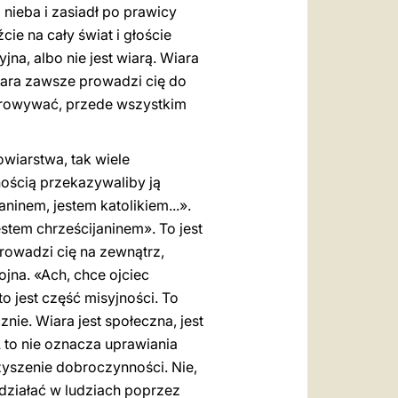
nieba i zasiadł po prawicy
cie na cały świat i głoście
jna, albo nie jest wiarą. Wiara
Wiara zawsze prowadzi cię do
iarowywać, przede wszystkim
owiarstwa, tak wiele
nością przekazywaliby ją
ninem, jestem katolikiem...».
stem chrześcijaninem». To jest
prowadzi cię na zewnątrz,
jna. «Ach, chce ojciec
o jest część misyjności. To
nie. Wiara jest społeczna, jest
A to nie oznacza uprawiania
rzyszenie dobroczynności. Nie,
 działać w ludziach poprzez