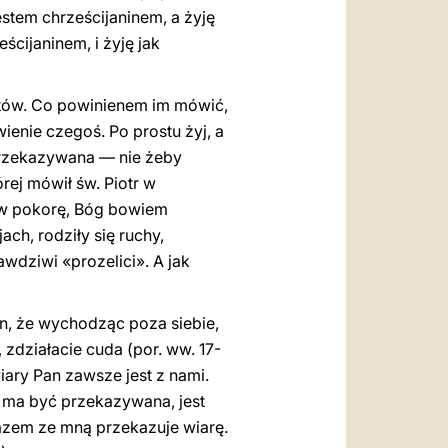
stem chrześcijaninem, a żyję
ścijaninem, i żyję jak
stów. Co powinienem im mówić,
wienie czegoś. Po prostu żyj, a
 przekazywana — nie żeby
rej mówił św. Piotr w
 w pokorę, Bóg bowiem
ach, rodziły się ruchy,
wdziwi «prozelici». A jak
en, że wychodząc poza siebie,
zdziałacie cuda (por. ww. 17-
ary Pan zawsze jest z nami.
a ma być przekazywana, jest
razem ze mną przekazuje wiarę.