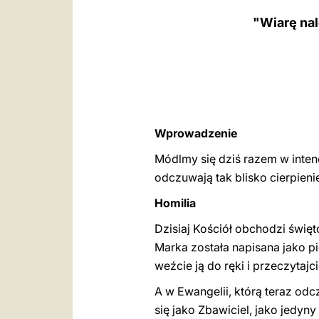
"Wiarę na
Wprowadzenie
Módlmy się dziś razem w intenc
odczuwają tak blisko cierpien
Homilia
Dzisiaj Kościół obchodzi święt
Marka została napisana jako pi
weźcie ją do ręki i przeczytajc
A w Ewangelii, którą teraz odc
się jako Zbawiciel, jako jedyn