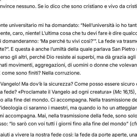
ince nessuno. Se io dico che sono cristiano e vivo da cristia
ente universitario mi ha domandato: “Nell’università io ho ta
iente, caro, niente! L’ultima cosa che tu devi fare è dire qualc
ti domanderanno: ‘Ma perché tu vivi così?’”. La fede va tras
dete?”. E questa è anche l’umiltà della quale parlava San Pietro
i verso gli altri, perché Dio resiste ai superbi, ma dà grazia agli
o nati movimenti, aggregazioni, di uomini o donne che voleva
 E come sono finiti? Nella corruzione.
l Vangelo! Ma dov’è la sicurezza? Come posso essere sicuro
la fede? «Proclamate il Vangelo ad ogni creatura» (
Mc
16,15),
fino alla fine del mondo. Ci accompagna. Nella trasmissione de
l’ideologia ci saranno i maestri, ma quando io ho un atteggi
e mi accompagna. Mai, nella trasmissione della fede, sono sol
o: “Io sarò con voi tutti i giorni fino alla fine del mondo” (cf
iuti a vivere la nostra fede così: la fede da porte aperte, un