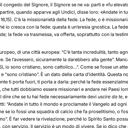
il congedo del Signore, il Signore se ne va: partì e «fu elevato
 partire, quando apparve agli Undici, disse loro: «Andate in t
c
16,15). C’è la missionarietà della fede. La fede, o è missiona
é io cresca con la fede: questa è un’eresia gnostica. La fede 
ede; la fede va trasmessa, va offerta, soprattutto con la test
opeo, di una città europea: “C’è tanta incredulità, tanto agno
de. Se l’avessero, sicuramente la darebbero alla gente”. Manca
ì, io sono cristiano, sono cattolico…”. Come se fosse un att
… e “sono cristiano”. È un dato della carta d’identità. Questa 
nte ti porta fuori, ti porta a darla: perché la fede essenzial
e, che tutti dobbiamo essere missionari e andare nei Paesi lon
l dire che se tu hai fede necessariamente devi
uscire da te
, 
utti: “Andate in tutto il mondo e proclamate il Vangelo ad ogni
me se io fossi una squadra di calcio che fa proselitismo, o fo
smo”. È far vedere la rivelazione, perché lo Spirito Santo poss
con servizio. Il servizio è un modo di vivere. Se io dico che