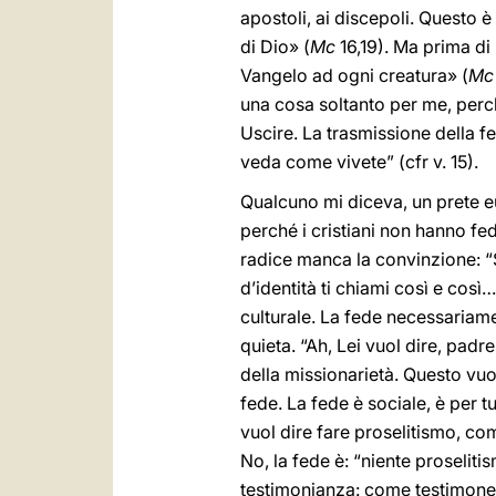
apostoli, ai discepoli. Questo è 
di Dio» (
Mc
16,19). Ma prima di
Vangelo ad ogni creatura» (
M
una cosa soltanto per me, perch
Uscire. La trasmissione della f
veda come vivete” (cfr v. 15).
Qualcuno mi diceva, un prete eur
perché i cristiani non hanno fe
radice manca la convinzione: “S
d’identità ti chiami così e così
culturale. La fede necessariame
quieta. “Ah, Lei vuol dire, padr
della missionarietà. Questo vuo
fede. La fede è sociale, è per t
vuol dire fare proselitismo, co
No, la fede è: “niente proseliti
testimonianza: come testimone, 