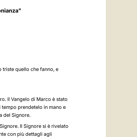
العربيّة
monianza"
中文
LATINE
triste quello che fanno, e
ro. Il Vangelo di Marco è stato
 di tempo prendetelo in mano e
a del Signore.
ignore. Il Signore si è rivelato
nte con più dettagli agli