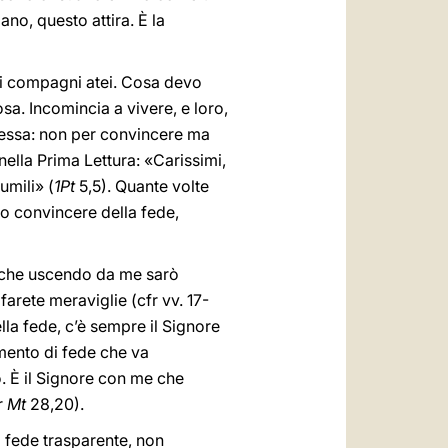
no, questo attira. È la
nti compagni atei. Cosa devo
osa. Incomincia a vivere, e loro,
messa: non per convincere ma
 nella Prima Lettura: «Carissimi,
 umili» (
1Pt
5,5). Quante volte
no convincere della fede,
 che uscendo da me sarò
 farete meraviglie (cfr vv. 17-
lla fede, c’è sempre il Signore
amento di fede che va
o. È il Signore con me che
r
Mt
28,20).
a fede trasparente, non