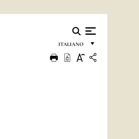
ITALIANO
FRANÇAIS
ENGLISH
ITALIANO
PORTUGUÊS
ESPAÑOL
DEUTSCH
POLSKI