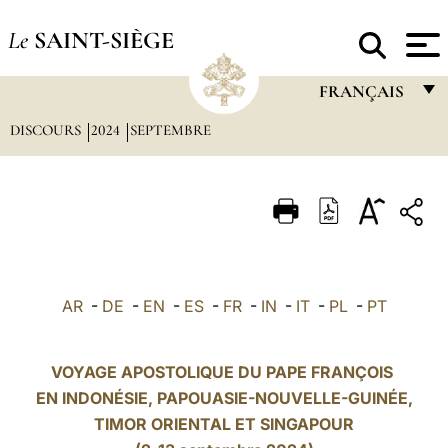
Le
SAINT-SIÈGE
FRANÇAIS
DISCOURS
2024
SEPTEMBRE
FRANÇAIS
ENGLISH
ITALIANO
PORTUGUÊS
ESPAÑOL
AR
-
DE
-
EN
-
ES
-
FR
-
IN
-
IT
-
PL
-
PT
DEUTSCH
POLSKI
VOYAGE APOSTOLIQUE DU PAPE FRANÇOIS
EN
INDONÉSIE
, PAPOUASIE-NOUVELLE-GUINÉE,
العربيّة
TIMOR ORIENTAL ET SINGAPOUR
中文