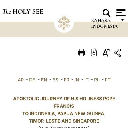
The
HOLY SEE
BAHASA
INDONESIA
FRANÇAIS
ENGLISH
ITALIANO
PORTUGUÊS
AR
-
DE
-
EN
-
ES
-
FR
-
IN
-
IT
-
PL
-
PT
ESPAÑOL
DEUTSCH
APOSTOLIC JOURNEY OF HIS HOLINESS POPE
POLSKI
FRANCIS
TO
INDONESIA
, PAPUA NEW GUINEA,
العربيّة
TIMOR-LESTE AND SINGAPORE
中文