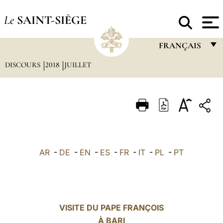
Le
SAINT-SIÈGE
FRANÇAIS
DISCOURS
2018
JUILLET
FRANÇAIS
ENGLISH
ITALIANO
PORTUGUÊS
ESPAÑOL
AR
-
DE
-
EN
-
ES
-
FR
-
IT
-
PL
-
PT
DEUTSCH
POLSKI
العربيّة
VISITE DU PAPE FRANÇOIS
À BARI
中文