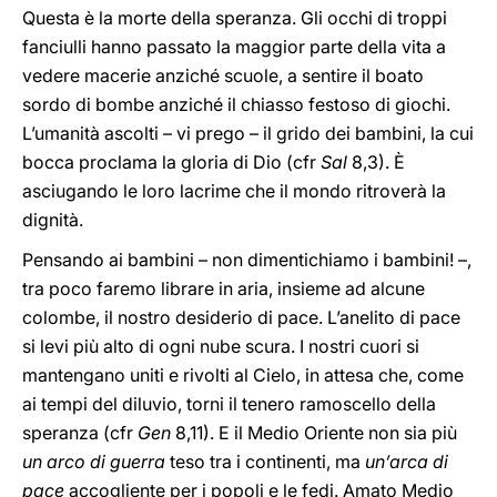
Questa è la morte della speranza. Gli occhi di troppi
fanciulli hanno passato la maggior parte della vita a
vedere macerie anziché scuole, a sentire il boato
sordo di bombe anziché il chiasso festoso di giochi.
L’umanità ascolti – vi prego – il grido dei bambini, la cui
bocca proclama la gloria di Dio (cfr
Sal
8,3). È
asciugando le loro lacrime che il mondo ritroverà la
dignità.
Pensando ai bambini – non dimentichiamo i bambini! –,
tra poco faremo librare in aria, insieme ad alcune
colombe, il nostro desiderio di pace. L’anelito di pace
si levi più alto di ogni nube scura. I nostri cuori si
mantengano uniti e rivolti al Cielo, in attesa che, come
ai tempi del diluvio, torni il tenero ramoscello della
speranza (cfr
Gen
8,11). E il Medio Oriente non sia più
un
arco di guerra
teso tra i continenti, ma
un’arca di
pace
accogliente per i popoli e le fedi. Amato Medio