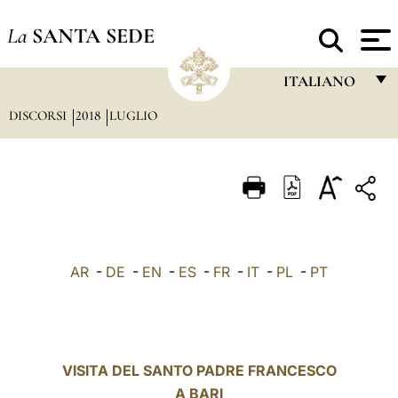
La
SANTA SEDE
ITALIANO
DISCORSI
2018
LUGLIO
FRANÇAIS
ENGLISH
ITALIANO
PORTUGUÊS
ESPAÑOL
AR
-
DE
-
EN
-
ES
-
FR
-
IT
-
PL
-
PT
DEUTSCH
POLSKI
العربيّة
VISITA DEL SANTO PADRE FRANCESCO
A BARI
中文