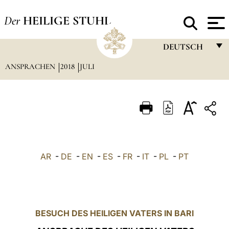
Der
HEILIGE STUHL
DEUTSCH
ANSPRACHEN
2018
JULI
FRANÇAIS
ENGLISH
ITALIANO
PORTUGUÊS
ESPAÑOL
AR
-
DE
-
EN
-
ES
-
FR
-
IT
-
PL
-
PT
DEUTSCH
POLSKI
العربيّة
BESUCH DES HEILIGEN VATERS IN BARI
中文