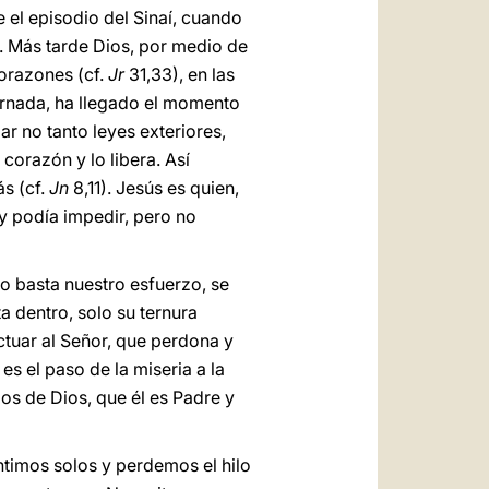
e el episodio del Sinaí, cuando
. Más tarde Dios, por medio de
corazones (cf.
Jr
31,33), en las
arnada, ha llegado el momento
ar no tanto leyes exteriores,
 corazón y lo libera. Así
s (cf.
Jn
8,11). Jesús es quien,
ey podía impedir, pero no
no basta nuestro esfuerzo, se
 dentro, solo su ternura
ctuar al Señor, que perdona y
s el paso de la miseria a la
jos de Dios, que él es Padre y
ntimos solos y perdemos el hilo