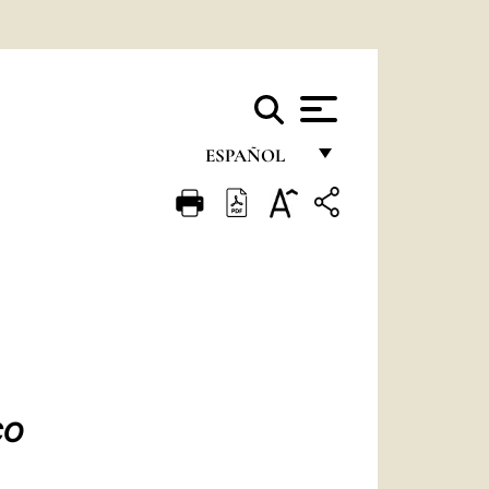
ESPAÑOL
FRANÇAIS
ENGLISH
ITALIANO
PORTUGUÊS
ESPAÑOL
DEUTSCH
CO
POLSKI