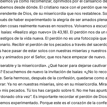
sabemos ya cómo recomenzar, oprimidos por el cansancio d
bemos desde dónde. El cristiano nace con el perdón que rec
rprendente de Dios, de su misericordia que nos restablece. 
ués de haber experimentado la alegría de ser amados plena
eden cosas realmente nuevas en nosotros. Volvamos a escuch
 Isaías: «Realizo algo nuevo» (
Is
43,18). El perdón nos da u
 testigos de la vida nueva. El perdón no es una fotocopia qu
onario. Recibir el perdón de los pecados a través del sacerd
os hace pasar de estar solos con nuestras miserias y nuestro
os y animados por el Señor, que nos hace empezar de nuevo.
serable y la misericordia». ¿Qué hacer para dejarse cautivar 
n? Escuchemos de nuevo la invitación de Isaías: «¿No lo reco
e. Sería hermoso, después de la confesión, quedarse como aq
ar: Ya no en nuestras miserias, sino en su misericordia. Mira
o mis pecados. Tú los has cargado sobre ti. No me has apun
donado otra vez”. Es importante recordar el perdón de Dios, 
e hemos experimentado. Porque este es el corazón de la conf