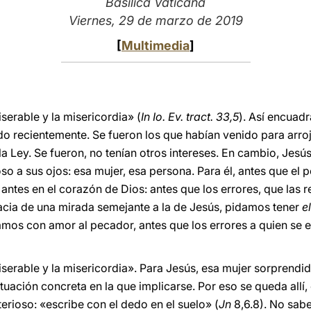
Basílica Vaticana
Viernes, 29 de marzo de 2019
[
Multimedia
]
serable y la misericordia» (
In Io. Ev. tract. 33,5
). Así encuadr
recientemente. Se fueron los que habían venido para arroja
la Ley. Se fueron, no tenían otros intereses. En cambio, Jes
o a sus ojos: esa mujer, esa persona. Para él, antes que el p
tes en el corazón de Dios: antes que los errores, que las re
acia de una mirada semejante a la de Jesús, pidamos tener
e
os con amor al pecador, antes que los errores a quien se eq
serable y la misericordia». Para Jesús, esa mujer sorprendid
tuación concreta en la que implicarse. Por eso se queda allí, 
erioso: «escribe con el dedo en el suelo» (
Jn
8,6.8). No sab