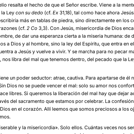
lio resalta el hecho de que el Señor escribe. Viene a la ment
e la Ley
con su dedo
(cf.
Ex
31,18), tal como hace ahora Jesús
scribiría más en tablas de piedra, sino directamente en los 
razones (cf.
2 Co
3,3). Con Jesús, misericordia de Dios enc
ombre, de dar una esperanza cierta a la miseria humana: de d
 a Dios y al hombre, sino la ley del Espíritu, que entra en el
entra a Jesús y vuelve a vivir. Y se marcha para no pecar má
o, nos libra del mal que tenemos dentro, del pecado que la L
tiene un poder seductor: atrae, cautiva. Para apartarse de él 
in Dios no se puede vencer el mal: solo su amor nos conforta
ce libres. Si queremos la liberación del mal hay que dejar a
avés del sacramento que estamos por celebrar. La confesión e
e Dios en el corazón. Allí leemos que somos preciosos a los o
smos.
serable y la misericordia». Solo ellos. Cuántas veces nos se