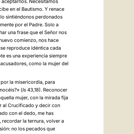
e aceptarnos. Necesitamos
ibe en el Bautismo. Y renace
Solo sintiéndonos perdonados
mente por el Padre. Solo a
ar una frase que el Señor nos
n nuevo comienzo, nos hace
e se reproduce idéntica cada
ote es una experiencia siempre
s acusadores, como la mujer del
por la misericordia, para
nocéis?» (
Is
43,18). Reconocer
uella mujer, con la mirada fija
r al Crucificado y decir con
tado con el dedo, me has
recordar la ternura, volver a
esión: no los pecados que