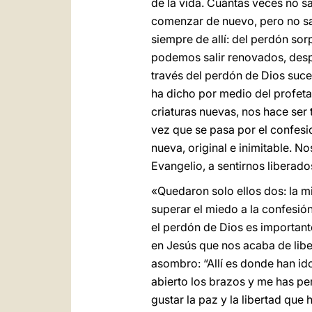
de la vida. Cuántas veces no 
comenzar de nuevo, pero no sa
siempre de allí: del perdón so
podemos salir renovados, desp
través del perdón de Dios suc
ha dicho por medio del profeta
criaturas nuevas, nos hace ser
vez que se pasa por el confesi
nueva, original e inimitable. N
Evangelio, a sentirnos liberad
«Quedaron solo ellos dos: la mi
superar el miedo a la confesió
el perdón de Dios es important
en Jesús que nos acaba de liber
asombro: “Allí es donde han id
abierto los brazos y me has per
gustar la paz y la libertad qu