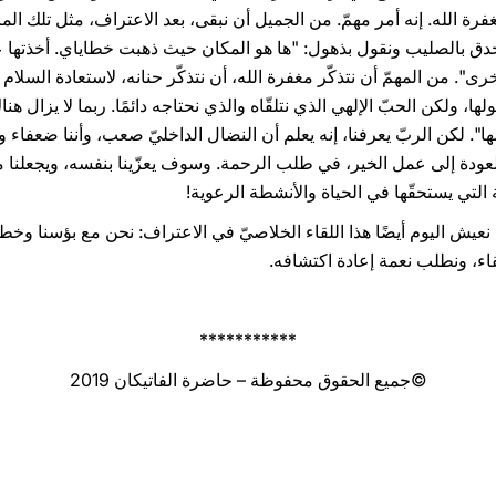
 43، 19). أن ندرك مغفرة الله. إنه أمر مهمّ. من الجميل أن نبقى، بعد الاعتراف، مثل ت
 نحدق بالصليب ونقول بذهول: "ها هو المكان حيث ذهبت خطاياي. أخذتها 
 من المهمّ أن نتذكّر مغفرة الله، أن نتذكّر حنانه، لاستعادة السلام وال
لها، ولكن الحبّ الإلهي الذي نتلقّاه والذي نحتاجه دائمًا. ربما لا يزال هن
سها". لكن الربّ يعرفنا، إنه يعلم أن النضال الداخليّ صعب، وأننا ضعفاء و
 العودة إلى عمل الخير، في طلب الرحمة. وسوف يعزّينا بنفسه، ويجعلنا 
ة التي يستحقّها في الحياة والأنشطة الرعوية!
عيش اليوم أيضًا هذا اللقاء الخلاصيّ في الاعتراف: نحن مع بؤسنا وخطايان
قاء، ونطلب نعمة إعادة اكتشافه.
***********
©جميع الحقوق محفوظة – حاضرة الفاتيكان 2019