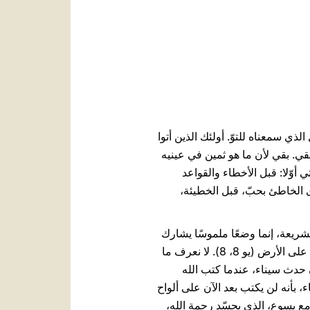
العربيّة
中文
LATINE
الذي سمعناه للتوّ. أولئك الذين أتوا
فبقي. بقي لأن ما هو ثمين في عينيه
 أوّلا: قبل الأخطاء والقواعد
 الخاطئ بحبّ، قبل الخطيئة،
لشريعة، إنما وضعًا ملموسًا يشارك
فيه. ولذلك بقي هناك مع المرأة، وبصمت شبه دائم. وفي الوقت نفسه قام مرّتين بعمل غامض: كتب بإصبعه على الأرض (يو 8، 8). لا نعرف ما
ان حدث سيناء، عندما كتب الله
لال الأنبياء، بأنه لن يكتب بعد الآن على ألواح
على لوحات لحم قلوبنا (را. 2 قور 3، 3). وقد حان الوقت مع يسوع، الذي يجسّد رحمة الله،