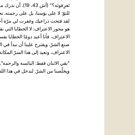
تَعرِفونَه؟" (أش
للتوّ: لا على بؤسنا، بل على رحمته.
لقد فتحت ذراعيك وغفرت لي مرّة أخرى".
هو محور الاعتراف: لا الخطايا التي نقو
الاعتراف، فأنا أعيد دومًا الخطايا نف
صنع الشرّ. ويقترح علينا أن نبدأ في
الاعتراف، ونعيد إلى هذا السرّ المكان
"بقي الاثنان فقط: البائسة والرحمة". ن
ويخلّصنا من الشرّ. لندخل في هذا الل