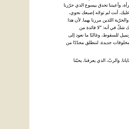
لك المرأة، وأعيننا تحدق بيسوع الذي حرّرنا
عليك. أنت لم توجّه إصبعك نحوي،
حرّية اللذين مررنا بهما. لأن هذا
اك شكّ في أنه: "لا فائدة من
نميل للسقوط، وغالبًا ما نعود إلى
مخلوقات جديدة. لننطلق مجدّدًا من
ا. والربّ، الذي يعرفنا، يحبّنا