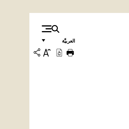
العربيَّة
FRANÇAIS
ENGLISH
ITALIANO
PORTUGUÊS
ESPAÑOL
DEUTSCH
POLSKI