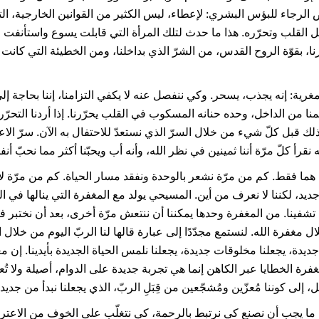
لرجاء للبؤس البشري: لإعطاء، ليس الكثير من القوانين الخارجية، التي
ل القلب وتحرّره. هذا ما حدث لتلك المرأة التي قابلت يسوع واستأنفت ح
و الذي يحرّرنا، بقوّة الروح القدس، من الشرّ الذي بداخلنا، ومن الخطيئة التي 
رية: إنه يجذب، يسحر. وكي ننفصل عنه لا يكفي التزامنا، إننا بحاجة إلى ح
يمنا من الداخل، وحده حنانه المسكوب في القلب يحرّرنا. إذا أردنا التحر
لك قبل كلّ شيء من خلال السرّ الذي نستعدّ للاحتفال به الآن. سرّ الا
نقرأ كلّ مرّة أننا ثمينين في نظر الله، وأنه أب ويحبّنا أكثر مما نحبّ أنف
 هما فقط. كم من مرّة نشعر بالوحدة ونفقد مسار الحياة. كم من مرّة ل
ديد، لكننا لا نعرف من أين. المسيحي يولد مع المغفرة التي ينالها في المع
شفينا. من المغفرة وحدها يمكننا أن ننتعش مرّة أخرى، بعد أن نختبر فرح
ل مغفرة الله. لنستمع مجدّدًا إلى عبارة قالها لنا الربّ اليوم من خلال النب
نا بداية جديدة، يجعلنا مخلوقات جديدة، يجعلنا نلمس الحياة الجديدة بأيدينا.
رة الخطايا عبر الكاهن إنما هي تجربة جديدة على الدوام، أصيلة ولا تُعا
، إلى كوننا مُعزّين ومُشجّعين من قِبَلِ الربّ، الذي يجعلنا نبدأ من جديد.
 ما يجب أن نصنع كي نرتبط بالرحمة، كي نتغلّب على الخوف من الاعتراف؟