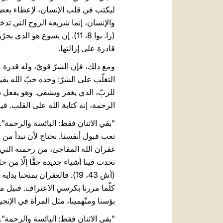
ليكتب في قلب الإنسان، لإعطاء بعض ا
والإنسان، إنما شريعة الروح التي تدخ
(را. يوا 8، 11). إن يسوع ه
قادرة على إزالتها.
ومع ذلك، فإن الشرّ قويّ، وله قدرة مغ
التغلّب على الشرّ: وحده حبّ الله يق
للربّ، الذي يغفر ويشفي. وهو يفعل ذ
الرحمة، إنه كتابة الله على القلب. فيه 
"بقي الاثنان فقط: البائسة والرحمة".
تعب قبول أنفسنا. نحتاج لأن نبدأ من ج
غفران الله المفاجئ، من رحمته التي ت
تحدث فينا أشياء جديدة حقًّا إلّا من خلا
(أش 43، 19). فالغفران يمنح
كلّما مررنا بكرسي الاعتراف. فنيل مغف
بؤسنا ومتّهمينا، مثل المرأة في الإنجيل
"بقي الاثنان فقط: البائسة والرحمة".