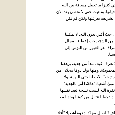
 كثيرًا ما تجعل مسافة بين الله
ياتها. وذهبت حتى لا تخطئ بعد الآن
كانت الشريعة تعرقلها ولكن لم تكن
بّ أكبر. بدون الله، لا يمكننا
ّر من الشرّ، يجب إعطاء المجال
عتراف هو العبور من البؤس إلى
سنا.
ا نعرف كيف نبدأ من جديد، يرهقنا
موديّة. ومنها يولد دومًا مجدّدا: من
 حبّ الآب لنا حتى النهاية. ولا
يّ أشعيا: "هاءَنَذا آتي بالجَديد"
 إن مغفرة الله ليست نسخة تعيد نفسها
د. تجعلنا ننتقل من كوننا وحدنا مع
 لنقبل مجدّدا دعوة أشعيا: "أَفلا