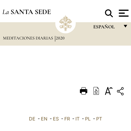
La
SANTA SEDE
ESPAÑOL
MEDITACIONES DIARIAS
2020
FRANÇAIS
ENGLISH
ITALIANO
PORTUGUÊS
ESPAÑOL
DEUTSCH
POLSKI
العربيّة
DE
-
EN
-
ES
-
FR
-
IT
-
PL
-
PT
中文