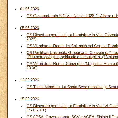
01.06.2026
CS Governatorato S.C.V. - Natale 2026_"L’Albero di N
05.06.2026
CS Dicastero per i Laici, la Famiglia e la Vita_Giornat
2026)
CS Vicariato di Roma_La Solennità del Corpus Domin
CS Pontificia Università Gregoriana_Convegno: "Il ruol
sfida antropologica, spirituale e tecnologica" (13 giug
CS Vicariato di Roma_Convegno “Magnifica Humanitas”
10.00)
13.06.2026
CS Tutela Minorum_La Santa Sede pubblica gli Statuti 
15.06.2026
CS Dicastero per i Laici, la Famiglia e la Vita_VI Gior
ES-FR-PT)
CS APSA, Governatorato SCV e ACEA_Siglato il Protoco