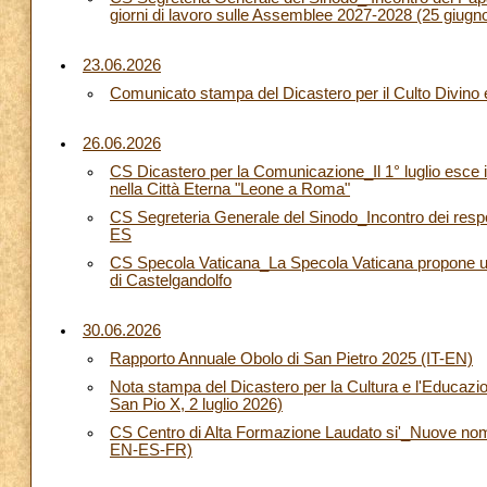
giorni di lavoro sulle Assemblee 2027-2028 (25 giu
23.06.2026
Comunicato stampa del Dicastero per il Culto Divino 
26.06.2026
CS Dicastero per la Comunicazione_Il 1° luglio esce 
nella Città Eterna "Leone a Roma"
CS Segreteria Generale del Sinodo_Incontro dei respo
ES
CS Specola Vaticana_La Specola Vaticana propone un c
di Castelgandolfo
30.06.2026
Rapporto Annuale Obolo di San Pietro 2025 (IT-EN)
Nota stampa del Dicastero per la Cultura e l'Educazi
San Pio X, 2 luglio 2026)
CS Centro di Alta Formazione Laudato si'_Nuove nomin
EN-ES-FR)