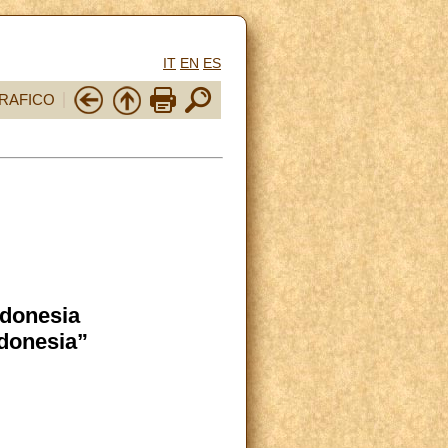
IT
EN
ES
RAFICO
ndonesia
Indonesia”