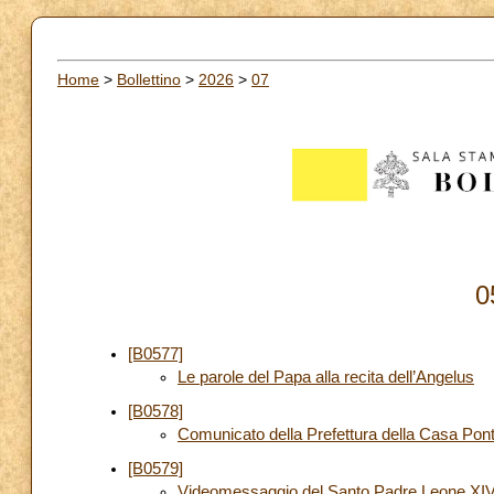
Home
>
Bollettino
>
2026
>
07
0
[B0577]
Le parole del Papa alla recita dell’Angelus
[B0578]
Comunicato della Prefettura della Casa Ponti
[B0579]
Videomessaggio del Santo Padre Leone XIV i