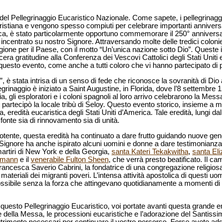
ne del Pellegrinaggio Eucaristico Nazionale. Come sapete, i pellegrina
-cristiana e vengono spesso compiuti per celebrare importanti annivers
tica, è stato particolarmente opportuno commemorare il 250° anniversari
ncentrato su nostro Signore. Attraversando molte delle tredici colonie
rigione per il Paese, con il motto “Un’unica nazione sotto Dio”. Queste
a gratitudine alla Conferenza dei Vescovi Cattolici degli Stati Uniti 
i questo evento, come anche a tutti coloro che vi hanno partecipato di 
, è stata intrisa di un senso di fede che riconosce la sovranità di Dio
legrinaggio è iniziato a Saint Augustine, in Florida, dove l’8 settembre 1
a, gli esploratori e i coloni spagnoli al loro arrivo celebrarono la Mess
artecipò la locale tribù di Seloy. Questo evento storico, insieme a molt
redità eucaristica degli Stati Uniti d’America. Tale eredità, lungi dal
onte sia di rinnovamento sia di unità.
tente, questa eredità ha continuato a dare frutto guidando nuove gener
 Signore ha anche ispirato alcuni uomini e donne a dare testimonianz
artiri di New York e della Georgia,
santa Kateri Tekakwitha
,
santa El
umann
e il
venerabile Fulton Sheen
, che verrà presto beatificato. Il 
Francesca Saverio Cabrini, la fondatrice di una congregazione religios
e materiali dei migranti poveri. L’intensa attività apostolica di questi uom
ssibile senza la forza che attingevano quotidianamente a momenti di 
a questo Pellegrinaggio Eucaristico, voi portate avanti questa grande er
 della Messa, le processioni eucaristiche e l’adorazione del Santi