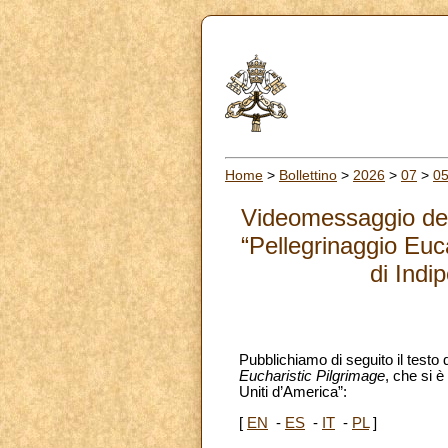
Home
>
Bollettino
>
2026
>
07
>
0
Videomessaggio del
“Pellegrinaggio Euc
di Indi
Pubblichiamo di seguito il testo
Eucharistic Pilgrimage
,
che si è
Uniti d’America”:
[
EN
-
ES
-
IT
-
PL
]