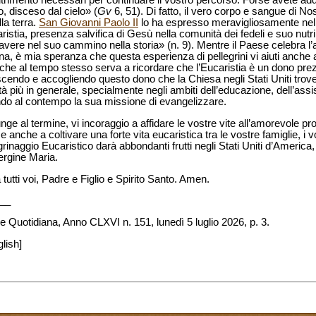
utrimento necessari per continuare il vostro percorso. Forse avete add
, disceso dal cielo» (
Gv
6, 51). Di fatto, il vero corpo e sangue di N
lla terra.
San Giovanni Paolo II
lo ha espresso meravigliosamente nell
aristia, presenza salvifica di Gesù nella comunità dei fedeli e suo nutr
avere nel suo cammino nella storia» (n. 9). Mentre il Paese celebra l’
ena, è mia speranza che questa esperienza di pellegrini vi aiuti anche 
 che al tempo stesso serva a ricordare che l’Eucaristia è un dono prez
cendo e accogliendo questo dono che la Chiesa negli Stati Uniti trover
età più in generale, specialmente negli ambiti dell’educazione, dell’assi
ando al contempo la sua missione di evangelizzare.
nge al termine, vi incoraggio a affidare le vostre vite all’amorevole p
 anche a coltivare una forte vita eucaristica tra le vostre famiglie, i v
inaggio Eucaristico darà abbondanti frutti negli Stati Uniti d’America, a
ergine Maria.
utti voi, Padre e Figlio e Spirito Santo. Amen.
__
ne Quotidiana, Anno CLXVI n. 151, lunedì 5 luglio 2026, p. 3.
lish]