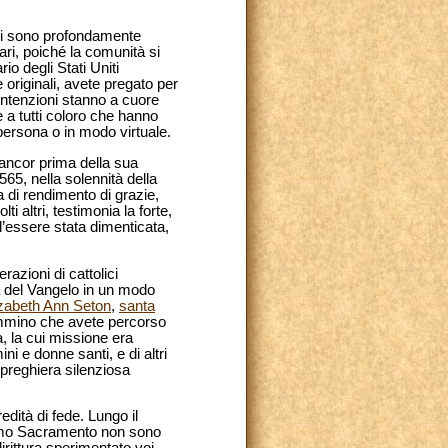
ggi sono profondamente
ari, poiché la comunità si
o degli Stati Uniti
 originali, avete pregato per
 intenzioni stanno a cuore
e a tutti coloro che hanno
persona o in modo virtuale.
 ancor prima della sua
565, nella solennità della
a di rendimento di grazie,
i altri, testimonia la forte,
l’essere stata dimenticata,
azioni di cattolici
a del Vangelo in un modo
izabeth Ann Seton
,
santa
cammino che avete percorso
a, la cui missione era
ini e donne santi, e di altri
preghiera silenziosa
edità di fede. Lungo il
ssimo Sacramento non sono