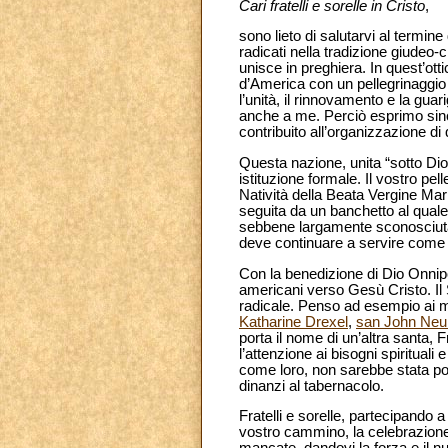
Cari fratelli e sorelle in Cristo
,
sono lieto di salutarvi al termi
radicati nella tradizione giudeo
unisce in preghiera. In quest’ot
d’America con un pellegrinaggio i
l’unità, il rinnovamento e la gua
anche a me. Perciò esprimo sincer
contribuito all’organizzazione d
Questa nazione, unita “sotto Dio”
istituzione formale. Il vostro pel
Natività della Beata Vergine Mari
seguita da un banchetto al quale p
sebbene largamente sconosciuta, e
deve continuare a servire come f
Con la benedizione di Dio Onnipo
americani verso Gesù Cristo. Il
radicale. Penso ad esempio ai m
Katharine Drexel
,
san John Ne
porta il nome di un’altra santa, 
l’attenzione ai bisogni spirituali 
come loro, non sarebbe stata po
dinanzi al tabernacolo.
Fratelli e sorelle, partecipando 
vostro cammino, la celebrazione