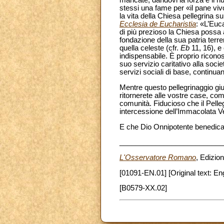
mancate, dandovi la forza e il n
stessi una fame per «il pane vivo
la vita della Chiesa pellegrina su
Ecclesia de Eucharistia
: «L’Euc
di più prezioso la Chiesa possa 
fondazione della sua patria terr
quella celeste (cfr.
Eb
11, 16), e
indispensabile. È proprio riconos
suo servizio caritativo alla soci
servizi sociali di base, continu
Mentre questo pellegrinaggio giu
ritornerete alle vostre case, come
comunità. Fiducioso che il Pellegr
intercessione dell’Immacolata V
E che Dio Onnipotente benedica t
__________________________
L'Osservatore Romano
, Edizio
[01091-EN.01] [Original text: Eng
[B0579-XX.02]