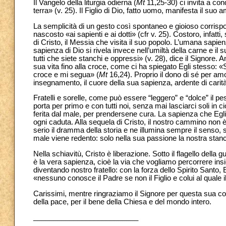
Il Vangelo della liturgia odierna (
Mt
11,25-30) ci invita a con
terra» (v. 25). Il Figlio di Dio, fatto uomo, manifesta il su
La semplicità di un gesto così spontaneo e gioioso corrispon
nascosto «ai sapienti e ai dotti» (cfr v. 25). Costoro, infat
di Cristo, il Messia che visita il suo popolo. L’umana sapie
sapienza di Dio si rivela invece nell’umiltà della carne e il
tutti che siete stanchi e oppressi» (v. 28), dice il Signore
sua vita fino alla croce, come ci ha spiegato Egli stesso: 
croce e mi segua» (
Mt
16,24). Proprio il dono di sé per amo
insegnamento, il cuore della sua sapienza, ardente di carità 
Fratelli e sorelle, come può essere “leggero” e “dolce” il pe
porta per primo e con tutti noi, senza mai lasciarci soli in 
ferita dal male, per prendersene cura. La sapienza che Egli 
ogni caduta. Alla sequela di Cristo, il nostro cammino non 
serio il dramma della storia e ne illumina sempre il senso, s
male viene redento: solo nella sua passione la nostra stanc
Nella schiavitù, Cristo è liberazione. Sotto il flagello dell
è la vera sapienza, cioè la via che vogliamo percorrere ins
diventando nostro fratello: con la forza dello Spirito Santo,
«nessuno conosce il Padre se non il Figlio e colui al quale il 
Carissimi, mentre ringraziamo il Signore per questa sua co
della pace, per il bene della Chiesa e del mondo intero.
__________________________