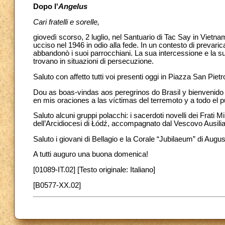
Dopo l'
Angelus
Cari fratelli e sorelle,
giovedì scorso, 2 luglio, nel Santuario di Tac Say in Vietnam
ucciso nel 1946 in odio alla fede. In un contesto di prevaric
abbandonò i suoi parrocchiani. La sua intercessione e la s
trovano in situazioni di persecuzione.
Saluto con affetto tutti voi presenti oggi in Piazza San Pietr
Dou as boas-vindas aos peregrinos do Brasil y bienvenido
en mis oraciones a las víctimas del terremoto y a todo el 
Saluto alcuni gruppi polacchi: i sacerdoti novelli dei Frati 
dell’Arcidiocesi di Łódź, accompagnato dal Vescovo Ausiliar
Saluto i giovani di Bellagio e la Corale “Jubilaeum” di August
A tutti auguro una buona domenica!
[01089-IT.02] [Testo originale: Italiano]
[B0577-XX.02]