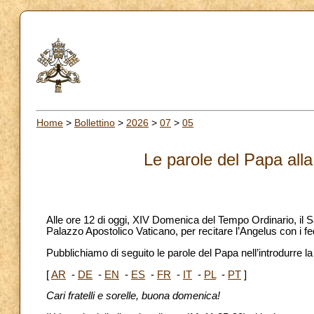
Home
>
Bollettino
>
2026
>
07
>
05
Le parole del Papa alla
Alle ore 12 di oggi, XIV Domenica del Tempo Ordinario, il Sa
Palazzo Apostolico Vaticano, per recitare l’Angelus con i fed
Pubblichiamo di seguito le parole del Papa nell’introdurre l
[
AR
-
DE
-
EN
-
ES
-
FR
-
IT
-
PL
-
PT
]
Cari fratelli e sorelle, buona domenica!