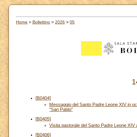
Home
>
Bollettino
>
2026
>
05
1
[B0404]
Messaggio del Santo Padre Leone XIV in occa
“San Pablo”
[B0405]
Visita pastorale del Santo Padre Leone XIV 
[B0406]