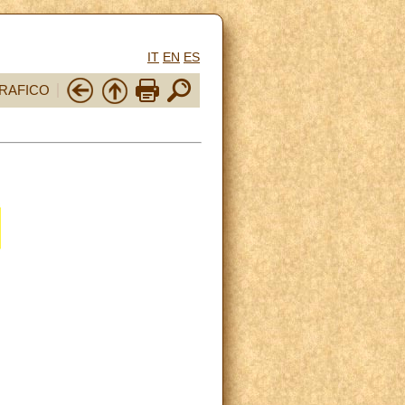
IT
EN
ES
RAFICO