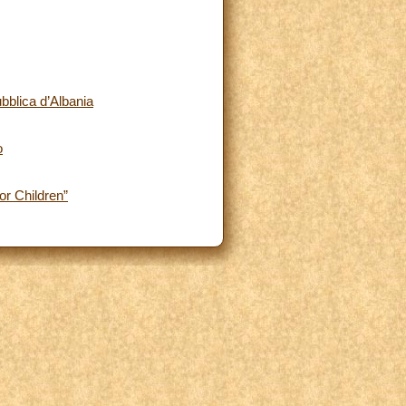
bblica d’Albania
o
or Children”