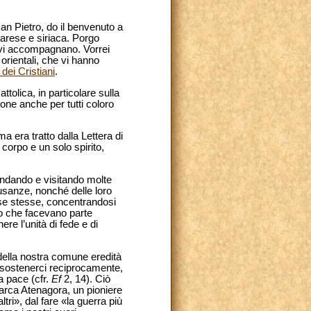
an Pietro, do il benvenuto a
arese e siriaca. Porgo
e vi accompagnano. Vorrei
orientali, che vi hanno
dei Cristiani
.
ttolica, in particolare sulla
one anche per tutti coloro
a era tratto dalla Lettera di
 corpo e un solo spirito,
ondando e visitando molte
o usanze, nonché delle loro
 se stesse, concentrandosi
oro che facevano parte
re l’unità di fede e di
 della nostra comune eredità
 sostenerci reciprocamente,
a pace (cfr.
Ef
2, 14). Ciò
arca Atenagora, un pioniere
ri», dal fare «la guerra più