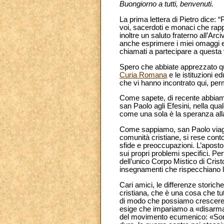
Buongiorno a tutti, benvenuti.
La prima lettera di Pietro dice: “
voi, sacerdoti e monaci che rap
inoltre un saluto fraterno all’
anche esprimere i miei omaggi e 
chiamati a partecipare a questa 
Spero che abbiate apprezzato quest
Curia Romana
e le istituzioni e
che vi hanno incontrato qui, per
Come sapete, di recente abbiamo c
san Paolo agli Efesini, nella qual
come una sola è la speranza alla
Come sappiamo, san Paolo viaggi
comunità cristiane, si rese conto 
sfide e preoccupazioni. L’apost
sui propri problemi specifici. Pe
dell’unico Corpo Mistico di Crist
insegnamenti che rispecchiano l
Cari amici, le differenze storic
cristiana, che è una cosa che t
di modo che possiamo crescere ne
esige che impariamo a «disarmar
del movimento ecumenico: «Sono d