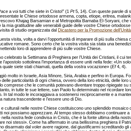
Pace a voi tutti che siete in Cristo!” (1
Pt
5, 14). Con queste parole di s
presentate le Chiese ortodosse armena, copta, etiope, eritrea, malank
Arcivescovo Khajag Barsamian e al Metropolita Barnaba El-Soryani, ch
la mia gratitudine alle venerabili guide delle vostre Chiese ortodosse 
visita di studio organizzata dal
Dicastero per la Promozione dell’Unità 
a visita, volta a darvi l’opportunità di imparare di più sulla chiesa ca
ducative romane. Sono certo che la vostra visita sia stata una benedizi
mettendo loro di apprendere di più sulle vostre Chiese.
elebrato la Settimana di Preghiera per l’Unità dei Cristiani, il cui tem
e l’apostolo sottolinea l’importanza di essere uniti nella fede: «Un solo
 quale siete stati chiamati, quella della vostra vocazione» (
Ef
4, 4).
ò molto in Israele, Asia Minore, Siria, Arabia e perfino in Europa. F
delle particolarità di ogni chiesa, ovvero della loro etnicità, delle lor
olo comprese che le comunità potevano diventare troppo ripiegate su
rtanto, in tutte le sue lettere, san Paolo fu determinato nel ricordare l
o. In tal modo le incoraggiava a sostenersi reciprocamente e a mantene
a natura trascendente e l’essere uno di Dio.
he e culturali nelle nostre Chiese costituiscono uno splendido mosaico
utti noi possiamo apprezzare. Al tempo stesso dobbiamo continuare a
lla nostra fede condivisa in Cristo, che è la fonte ultima della nostr
e noi stessi». Come ha affermato in una bellissima preghiera il Patri
isarmato dal voler avere ragione, dal giustificarmi screditando gli alt