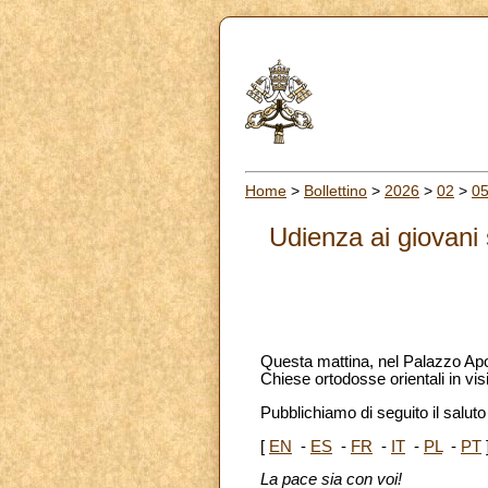
Home
>
Bollettino
>
2026
>
02
>
0
Udienza ai giovani 
Questa mattina, nel Palazzo Apos
Chiese ortodosse orientali in visi
Pubblichiamo di seguito il saluto 
[
EN
-
ES
-
FR
-
IT
-
PL
-
PT
La pace sia con voi!