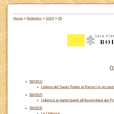
Home
>
Bollettino
>
2024
>
05
0
[B0351]
Lettera del Santo Padre ai Parroci in occasion
[B0352]
Udienza ai partecipanti all’Assemblea dei P
[B0353]
Le Udienze