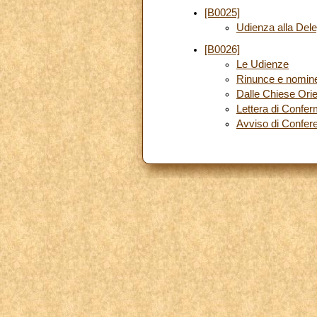
[B0025]
Udienza alla Del
[B0026]
Le Udienze
Rinunce e nomin
Dalle Chiese Orie
Lettera di Confe
Avviso di Confe