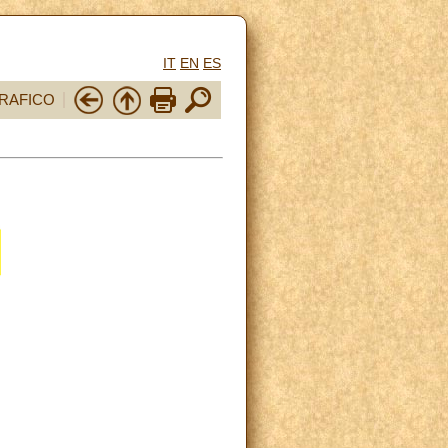
IT
EN
ES
RAFICO