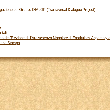
egazione del Gruppo DIALOP (Transversal Dialogue Project)
e
ntali
rma dell’Elezione dell’Arcivescovo Maggiore di Ernakulam-Angamaly d
renza Stampa