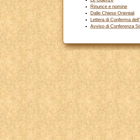
Rinunce e nomine
Dalle Chiese Orientali
Lettera di Conferma del
Avviso di Conferenza S