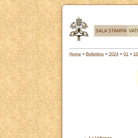
SALA STAMPA
VAT
Home
>
Bollettino
>
2024
>
01
>
1
Le Udienze