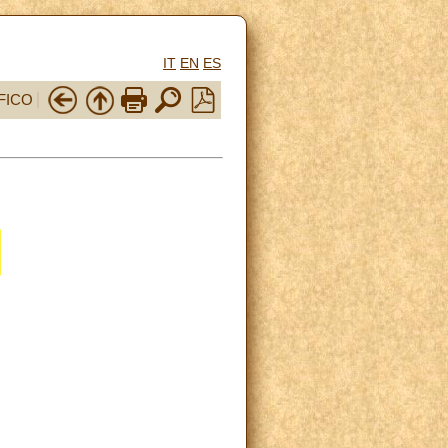
IT
EN
ES
FICO