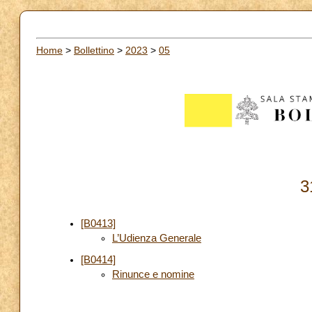
Home
>
Bollettino
>
2023
>
05
3
[B0413]
L’Udienza Generale
[B0414]
Rinunce e nomine