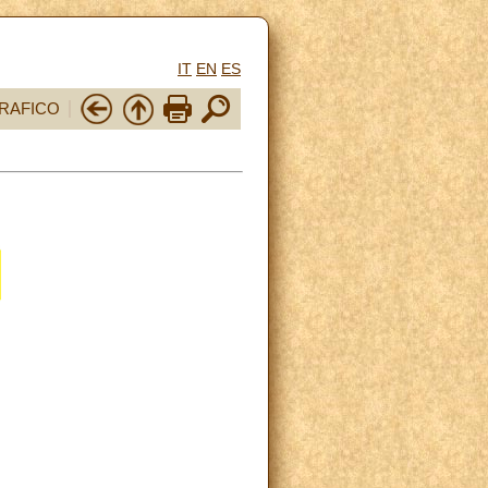
IT
EN
ES
RAFICO