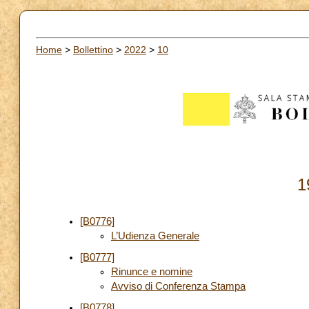
Home
>
Bollettino
>
2022
>
10
1
[B0776]
L’Udienza Generale
[B0777]
Rinunce e nomine
Avviso di Conferenza Stampa
[B0778]