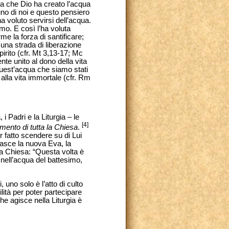
la che Dio ha creato l’acqua
uno di noi e questo pensiero
 voluto servirsi dell’acqua.
mo. E così l’ha voluta
e la forza di santificare;
 una strada di liberazione
irito (cfr. Mt 3,13-17; Mc
nte unito al dono della vita
 quest’acqua che siamo stati
alla vita immortale (cfr. Rm
, i Padri e la Liturgia – le
[4]
amento di tutta la Chiesa
.
 fatto scendere su di Lui
asce la nuova Eva, la
a Chiesa: “Questa volta è
nell’acqua del battesimo,
 uno solo è l’atto di culto
ilità per poter partecipare
che agisce nella Liturgia è