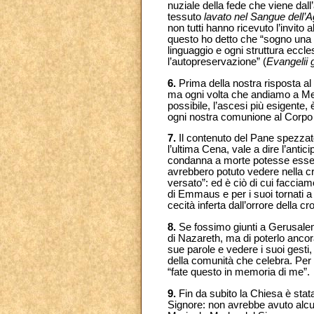
nuziale della fede che viene dall
tessuto
lavato nel Sangue dell’A
non tutti hanno ricevuto l’invito 
questo ho detto che “sogno una sc
linguaggio e ogni struttura eccl
l’autopreservazione” (
Evangelii
6.
Prima della nostra risposta al
ma ogni volta che andiamo a Mess
possibile, l’ascesi più esigente,
ogni nostra comunione al Corpo e
7.
Il contenuto del Pane spezzat
l’ultima Cena, vale a dire l’an
condanna a morte potesse essere l
avrebbero potuto vedere nella c
versato”: ed è ciò di cui facciam
di Emmaus e per i suoi tornati a 
cecità inferta dall’orrore della c
8.
Se fossimo giunti a Gerusale
di Nazareth, ma di poterlo ancor
sue parole e vedere i suoi gesti
della comunità che celebra. Per
“fate questo in memoria di me”.
9.
Fin da subito la Chiesa è sta
Signore: non avrebbe avuto alcun