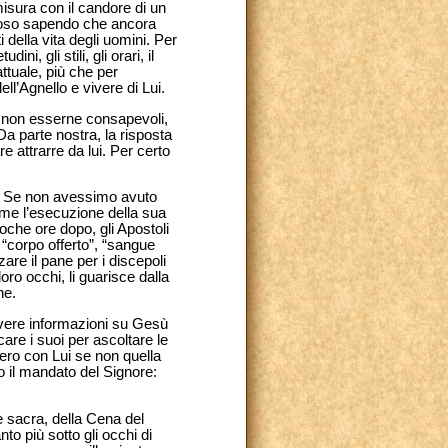
misura con il candore di un
poso sapendo che ancora
i della vita degli uomini. Per
 gli stili, gli orari, il
ttuale, più che per
ell’Agnello e vivere di Lui.
he non esserne consapevoli,
a parte nostra, la risposta
e attrarre da lui. Per certo
re. Se non avessimo avuto
ome l’esecuzione della sua
Poche ore dopo, gli Apostoli
“corpo offerto”, “sangue
are il pane per i discepoli
oro occhi, li guarisce dalla
ne.
avere informazioni su Gesù
are i suoi per ascoltare le
vero con Lui se non quella
 il mandato del Signore:
e sacra, della Cena del
o più sotto gli occhi di