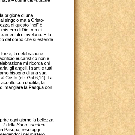
ffermava – come
cerimoniale
la prigione di una
 al singolo ma a Cristo-
piezza di questo “noi” è
 mistero di Dio, ma ci
amentali ci rivelano. E lo
ico del corpo che si estende
forze, la celebrazione
acrificio eucaristico non è
celebrazione mi ricorda chi
 gli angeli, i santi e tutti
bbiamo bisogno di una sua
ù Cristo (cfr. Gal 6,14). La
accolto con docilità, fa
o di mangiare la Pasqua con
prire ogni giorno la bellezza
. 7 della
Sacrosanctum
 sua Pasqua, reso oggi
immergendoci nel mistero