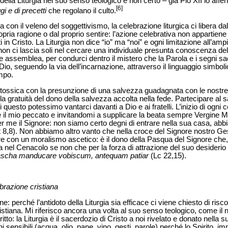
della Liturgia nel suo senso teologico e non certo – già Pio XII lo a
[6]
 e di precetti
che regolano il culto.
 con il veleno del soggettivismo, la celebrazione liturgica ci libera dal
ropria ragione o dal proprio sentire: l’azione celebrativa non appartiene
iti in Cristo. La Liturgia non dice “io” ma “noi” e ogni limitazione all’am
n ci lascia soli nel cercare una individuale presunta conoscenza del
ssemblea, per condurci dentro il mistero che la Parola e i segni sacr
Dio, seguendo la via dell’incarnazione, attraverso il linguaggio simbol
empo.
ntossica con la presunzione di una salvezza guadagnata con le nostre 
 la gratuità del dono della salvezza accolta nella fede. Partecipare al s
uesto potessimo vantarci davanti a Dio e ai fratelli. L’inizio di ogni 
l mio peccato e invitandomi a supplicare la beata sempre Vergine Maria,
re per me il Signore: non siamo certo degni di entrare nella sua casa, a
Mt 8,8). Non abbiamo altro vanto che nella croce del Signore nostro Ges
re con un moralismo ascetico: è il dono della Pasqua del Signore che, 
ra nel Cenacolo se non che per la forza di attrazione del suo desideri
ascha manducare vobiscum, antequam patiar
(Lc 22,15).
ebrazione cristiana
 perché l’antidoto della Liturgia sia efficace ci viene chiesto di risco
ristiana. Mi riferisco ancora una volta al suo senso teologico, come il n
to: la Liturgia è il sacerdozio di Cristo a noi rivelato e donato nella
i sensibili (acqua, olio, pane, vino, gesti, parole) perché lo Spirito, 