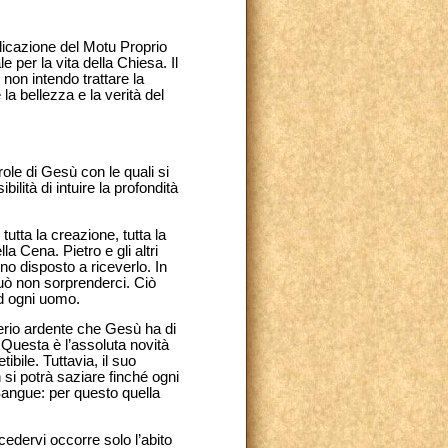
blicazione del Motu Proprio
 per la vita della Chiesa. Il
non intendo trattare la
a bellezza e la verità del
role di Gesù con le quali si
ilità di intuire la profondità
tta la creazione, tutta la
a Cena. Pietro e gli altri
o disposto a riceverlo. In
può non sorprenderci. Ciò
ad ogni uomo.
iderio ardente che Gesù ha di
 Questa è l’assoluta novità
ibile. Tuttavia, il suo
n si potrà saziare finché ogni
Sangue: per questo quella
edervi occorre solo l’abito