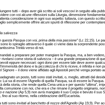
ungere tutti – dopo aver già scritto ai soli vescovi in seguito alla pub
idere con voi alcune riflessioni sulla Liturgia, dimensione fondamentale
tenta considerazione in ogni suo aspetto: tuttavia, con questo scritto 
io semplicemente offrire alcuni spunti di riflessione per contemplare l
ella salvezza
e questa Pasqua con voi, prima della mia passione”
(Lc 22,15). Le pa
sono lo spiraglio attraverso il quale ci viene data la sorprendente possib
ntissima Trinità verso di noi.
mandati a preparare per poter mangiare la Pasqua, ma, a ben vedere, tu
 rivelarsi come storia di salvezza – è una grande preparazione di quell
evoli eppure necessari: ogni dono per essere tale deve avere qualcun
’immensità del dono e la piccolezza di chi lo riceve, è infinita e non 
l Signore – il dono viene affidato agli Apostoli perché venga portato 
dagnato un posto, tutti sono stati invitati, o, meglio, attratti dal des
 Lui sa di essere l’Agnello di quella Pasqua, sa di essere la Pasqua.
à della storia, che rende quella Cena unica e per questo “ultima”, irripet
quella comunione con noi, che era e che rimane il progetto originario, no
olo e nazione
(Ap 5,9) non avrà mangiato il suo Corpo e bevuto il suo 
ino al suo ritorno, nella celebrazione dell’Eucaristia.
 tutti sono
invitati al banchetto di nozze dell’Agnello
(Ap 19,9). Per acc