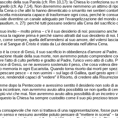
’ascolto della sua Parola (cfr. Rm 10,17): la Chiesa lo confeziona su 
gnello
(cfr. Ap 7,14). Non dovremmo avere nemmeno un attimo di ri
alla Cena o che altri lo hanno dimenticato o smarrito nei sentieri contort
elta missionaria capace di trasformare ogni cosa, perché le consuetudini,
esiale diventino un canale adeguato per l’evangelizzazione del mondo a
 gaudium
, n. 27): perché tutti possano sedersi alla Cena del sacrificio d
 suo invito – molto prima – c’è il suo desiderio di noi: possiamo anc
a la ragione prima è perché siamo attratti dal suo desiderio di noi. D
 è, come sempre, quella dell’arrendersi al suo amore, del volersi lasciar
 al Sangue di Cristo è stata da Lui desiderata nell’ultima Cena.
o è la croce di Gesù, il suo sacrificio in obbedienza d’amore al Pad
ticipazione rituale della sua morte, non avremmo potuto comprendere c
’atto di culto perfetto e gradito al Padre, l’unico vero atto di culto. 
roce di Gesù, se ne avessero sostenuto il peso, che cosa voleva dire 
o memoria in ogni Eucaristia. Quando torna risorto dai morti per spezz
pescare pesce – e non uomini – sul lago di Galilea, quel gesto apre i l
roce, rendendoli capaci di “vedere” il Risorto, di credere alla Risurrezio
mme dopo la Pentecoste e avessimo sentito il desiderio non solo di 
a incontrare, non avremmo avuto altra possibilità se non quella di cerc
, più vivi che mai. Non avremmo avuto altra possibilità di un incontro 
 questo la Chiesa ha sempre custodito come il suo più prezioso tesoro
ta consapevole che non si trattava di una rappresentazione, fosse pur
 senso e nessuno avrebbe potuto pensare di “mettere in scena” – tant