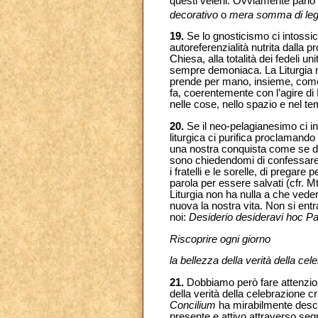
questi veleni. Ovviamente parlo 
decorativo
o
mera somma di leggi
19.
Se lo gnosticismo ci intossica
autoreferenzialità nutrita dalla p
Chiesa, alla totalità dei fedeli un
sempre demoniaca. La Liturgia no
prende per mano, insieme, come a
fa, coerentemente con l’agire di 
nelle cose, nello spazio e nel t
20.
Se il neo-pelagianesimo ci i
liturgica ci purifica proclamando
una nostra conquista come se di q
sono chiedendomi di confessare i
i fratelli e le sorelle, di prega
parola per essere salvati (cfr. 
Liturgia non ha nulla a che vede
nuova la nostra vita. Non si ent
noi:
Desiderio desideravi hoc P
Riscoprire ogni giorno
la bellezza della verità della cel
21.
Dobbiamo però fare attenzione:
della verità della celebrazione c
Concilium
ha mirabilmente descrit
presente e attivo attraverso segn