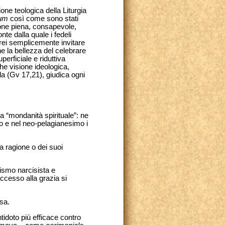
ne teologica della Liturgia
ium
così come sono stati
ione piena, consapevole,
nte dalla quale i fedeli
rrei semplicemente invitare
che la bellezza del celebrare
erficiale e riduttiva
he visione ideologica,
a (Gv 17,21), giudica ogni
a “mondanità spirituale”: ne
o e nel neo-pelagianesimo i
a ragione o dei suoi
rismo narcisista e
’accesso alla grazia si
sa.
tidoto più efficace contro