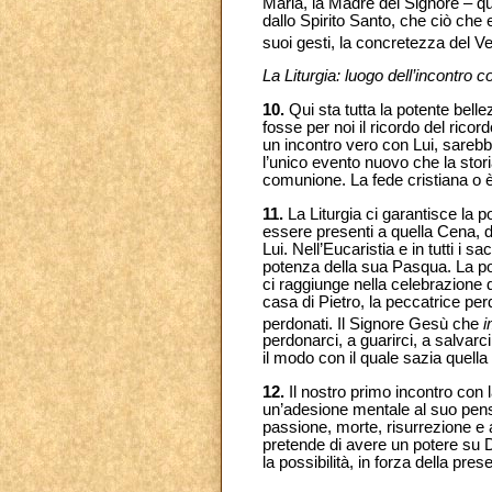
Maria, la Madre del Signore – qu
dallo Spirito Santo, che ciò che 
suoi gesti, la concretezza del Ve
La Liturgia: luogo dell’incontro c
10.
Qui sta tutta la potente belle
fosse per noi il ricordo del ricor
un incontro vero con Lui, sarebb
l’unico evento nuovo che la stori
comunione. La fede cristiana o è
11.
La Liturgia ci garantisce la p
essere presenti a quella Cena, d
Lui. Nell’Eucaristia e in tutti i s
potenza della sua Pasqua. La pot
ci raggiunge nella celebrazione 
casa di Pietro, la peccatrice perd
perdonati. Il Signore Gesù che
i
perdonarci, a guarirci, a salvarc
il modo con il quale sazia quella
12.
Il nostro primo incontro con l
un’adesione mentale al suo pens
passione, morte, risurrezione e
pretende di avere un potere su Di
la possibilità, in forza della pres