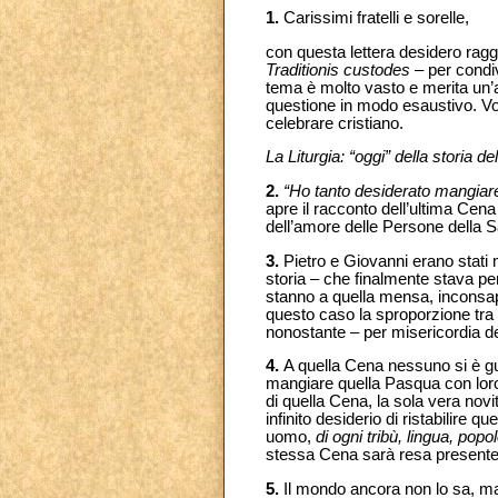
1.
Carissimi fratelli e sorelle,
con questa lettera desidero raggi
Traditionis custodes
– per condiv
tema è molto vasto e merita un’at
questione in modo esaustivo. Vogl
celebrare cristiano.
La Liturgia: “oggi” della storia d
2.
“Ho tanto desiderato mangiar
apre il racconto dell’ultima Cena 
dell’amore delle Persone della Sa
3.
Pietro e Giovanni erano stati 
storia – che finalmente stava per
stanno a quella mensa, inconsap
questo caso la sproporzione tra l
nonostante – per misericordia de
4.
A quella Cena nessuno si è gua
mangiare quella Pasqua con loro:
di quella Cena, la sola vera novit
infinito desiderio di ristabilire 
uomo,
di ogni tribù, lingua, pop
stessa Cena sarà resa presente, f
5.
Il mondo ancora non lo sa, ma