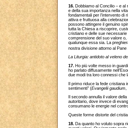
16.
Dobbiamo al Concilio – e al m
e della sua importanza nella vita 
fondamentali per l’intervento di
attiva e fruttuosa alla celebrazion
possono attingere il genuino spiri
tutta la Chiesa a riscoprire, cust
cristiano e delle sue necessarie
comprensione del suo valore o, 
qualunque essa sia. La preghiera
nostra divisione attorno al Pan
La Liturgia: antidoto al veleno de
17.
Ho più volte messo in guardia
ho parlato diffusamente nell’Es
due modi tra loro connessi che 
Il primo riduce la fede cristiana
sentimenti” (
Evangelii gaudium
,
Il secondo annulla il valore dell
autoritario, dove invece di evange
consumano le energie nel control
Queste forme distorte del crist
18.
Da quanto ho voluto sopra rico