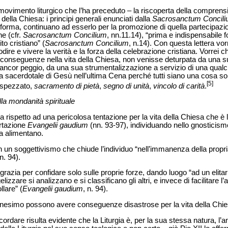
ovimento liturgico che l’ha preceduto – la riscoperta della comprensio
della Chiesa: i principi generali enunciati dalla
Sacrosanctum
Concil
 riforma, continuano ad esserlo per la promozione di quella partecipaz
e (cfr.
Sacrosanctum Concilium
, nn.11.14), “prima e indispensabile fo
to cristiano” (
Sacrosanctum Concilium
, n.14). Con questa lettera vo
odire e vivere la verità e la forza della celebrazione cristiana. Vorrei 
 conseguenze nella vita della Chiesa, non venisse deturpata da una sup
ancor peggio, da una sua strumentalizzazione a servizio di una qualc
 sacerdotale di Gesù nell’ultima Cena perché tutti siano una cosa sol
[5]
e spezzato,
sacramento di pietà
,
segno di unità
,
vincolo di carità
.
lla mondanità spirituale
 rispetto ad una pericolosa tentazione per la vita della Chiesa che è l
ortazione
Evangelii gaudium
(nn. 93-97), individuando nello gnosticism
la alimentano.
 in un soggettivismo che chiude l’individuo “nell’immanenza della propri
 n. 94).
a grazia per confidare solo sulle proprie forze, dando luogo “ad un elita
lizzare si analizzano e si classificano gli altri, e invece di facilitare l
lare” (
Evangelii gaudium
, n. 94).
ianesimo possono avere conseguenze disastrose per la vita della Chie
rdare risulta evidente che la Liturgia è, per la sua stessa natura, l’an