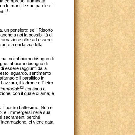
 ha compreso, illuminata
on le mani, le sue parole e i
[1]
ti.
a, un pensiero; se il Risorto
anche a noi la possibilità di
ncarnazione oltre ad essere
rire a noi la via della
 Cena: noi abbiamo bisogno di
angue: abbiamo bisogno di
 di essere raggiunti dalla
 gesto, sguardo, sentimento
arnao e il paralitico in
 Lazzaro, il ladrone e Pietro
[2]
e immortale
continua a
zione, con il quale ci ama; è
o: il nostro battesimo. Non è
: è l’immergersi nella sua
dei sacramenti perché
l’incarnazione, ci viene data