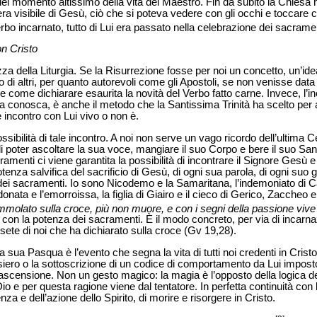
el momento altissimo della vita del Maestro. Fin da subito la Chiesa
era visibile di Gesù, ciò che si poteva vedere con gli occhi e toccare c
rbo incarnato, tutto di Lui era passato nella celebrazione dei sacramen
on Cristo
zza della Liturgia. Se la Risurrezione fosse per noi un concetto, un’ide
do di altri, per quanto autorevoli come gli Apostoli, se non venisse data 
e come dichiarare esaurita la novità del Verbo fatto carne. Invece, l’i
a conosca, è anche il metodo che la Santissima Trinità ha scelto per ap
 incontro con Lui vivo o non è.
ossibilità di tale incontro. A noi non serve un vago ricordo dell’ultima
i poter ascoltare la sua voce, mangiare il suo Corpo e bere il suo S
acramenti ci viene garantita la possibilità di incontrare il Signore Gesù e
enza salvifica del sacrificio di Gesù, di ogni sua parola, di ogni suo
dei sacramenti. Io sono Nicodemo e la Samaritana, l’indemoniato di Caf
onata e l’emorroissa, la figlia di Giairo e il cieco di Gerico, Zaccheo e
mmolato sulla croce, più non muore, e con i segni della passione viv
i con la potenza dei sacramenti. È il modo concreto, per via di incarna
 sete di noi che ha dichiarato sulla croce (Gv 19,28).
a sua Pasqua è l’evento che segna la vita di tutti noi credenti in Crist
iero o la sottoscrizione di un codice di comportamento da Lui imposto
 ascensione. Non un gesto magico: la magia è l’opposto della logica 
o e per questa ragione viene dal tentatore. In perfetta continuità con 
enza e dell’azione dello Spirito, di morire e risorgere in Cristo.