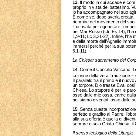
13.
Il modo in cui accade è comm
proprio in vista del battesimo. 
lo ha accompagnato nel suo agire
È come se, dopo averla creata, a
riempire del movimento del suo S
l’ha usata per rigenerare l’umani
nel Mar Rosso (cfr. Es 14); l’ha
1,9-11; Lc 3,21-22). Infine, l’ha
e della morte dell’Agnello immola
immersi perché per la sua potenz
6,1-11).
La Chiesa: sacramento del Corp
14.
Come il Concilio Vaticano II c
colonne della vera Tradizione –
Il parallelo tra il primo e il n
un torpore, Dio trasse Eva, cos
Chiesa. Lo stupore è per le par
osso dalle mie ossa, carne dalla
noi siamo diventati osso dalle s
15.
Senza questa incorporazione no
perfetto e gradito al Padre, l’obb
alla sua offerta è quella di diven
sempre e solo Cristo-Chiesa, il 
Il senso teologico della Liturgia