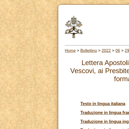
Home
>
Bollettino
>
2022
>
06
>
2
Lettera Apostol
Vescovi, ai Presbite
form
Testo in lingua italiana
Traduzione in lingua fr
Traduzione in lingua ing