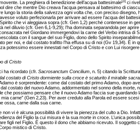
[3]
ovente. La preghiera di benedizione dell’acqua battesimale
ci rive
Vuol dire che mentre Dio creava l’acqua pensava al battesimo di ciasc
 lungo la storia della salvezza ogni volta che, con preciso disegno, ha
vesse voluto perfezionarla per arrivare ad essere l’acqua del battesi
pirito che vi aleggiava sopra (cfr. Gen 1,2) perché contenesse in germ
tà nel diluvio (cfr. Gen 6,1-9,29); l’ha dominata separandola per aprire
 consacrata nel Giordano immergendovi la carne del Verbo intrisa di Sp
 mescolata con il sangue del suo Figlio, dono dello Spirito inseparabilme
to per noi, e dal costato trafitto l’ha effusa su di noi (Gv 19,34). È in
a potessimo essere innestati nel Corpo di Cristo e con Lui risorgere 
o di Cristo
i ha ricordato (cfr.
Sacrosanctum Concilium
, n.
5) citando la Scrittura
dal costato di Cristo dormiente sulla croce è scaturito il mirabile sacr
uovo Adamo è sorprendente: come dal costato del primo Adamo, dopo aver
ì dal costato del nuovo Adamo, addormentato nel sonno della morte, n
ole che possiamo pensare che il nuovo Adamo faccia sue guardando l
 mia carne” (Gen 2,23). Per aver creduto alla Parola ed essere scesi 
ue ossa, carne dalla sua carne.
n vi è alcuna possibilità di vivere la pienezza del culto a Dio. Infatti,
edienza del Figlio la cui misura è la sua morte in croce. L’unica possib
tare figli nel Figlio. È questo il dono che abbiamo ricevuto. Il soggetto 
Corpo mistico di Cristo.