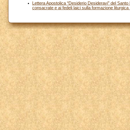
Lettera Apostolica “Desiderio Desideravi” del Santo 
consacrate e ai fedeli laici sulla formazione liturgica