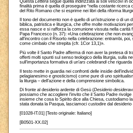
Questa
Lettera
segue quella indirizzata ai soli vescovi in 
finalità prima è quella di proseguire “nella costante ricerc
del Rito Romano che si esprime nei libri della riforma liturgi
Il tono del documento non è quello di un’istruzione o di un d
biblica, patristica e liturgica, che offre molte motivazioni p
essa nasce e si rafforza la comunione vissuta nella carità 
Papa Francesco (n. 37): «Una celebrazione che non evange
all’incontro con il Risorto nella celebrazione: entrambi, p
come cimbalo che strepita (cfr. 1Cor 13,1)».
Più volte il Santo Padre afferma di non aver la pretesa di t
offerti molti spunti sul senso teologico della liturgia, sulla n
sull’importanza formativa di un’
ars celebrandi
che riguarda 
Il testo mette in guardia nei confronti delle insidie dell’in
pelagianesimo e gnosticismo) come pure di uno spiritualis
la liturgia – dell’azione e della comprensione simbolica.
Di fronte al desiderio ardente di Gesù (
Desiderio desiderav
possiamo che accogliere l’invito che il Santo Padre rivolge
insieme che cosa lo Spirito dice alla Chiesa, custodiamo la 
stata donata la Pasqua, lasciamoci custodire dal desiderio 
[01028-IT.01] [Testo originale: Italiano]
[B0501-XX.02]