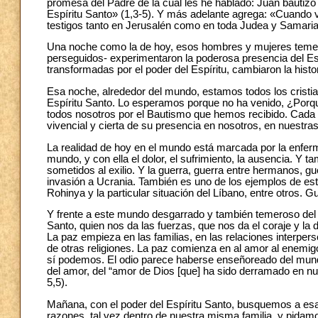
promesa del Padre de la cual les he hablado: Juan bautizó
Espíritu Santo» (1,3-5). Y más adelante agrega: «Cuando v
testigos tanto en Jerusalén como en toda Judea y Samaria, y
Una noche como la de hoy, esos hombres y mujeres temero
perseguidos- experimentaron la poderosa presencia del Es
transformadas por el poder del Espíritu, cambiaron la histor
Esa noche, alrededor del mundo, estamos todos los cristia
Espíritu Santo. Lo esperamos porque no ha venido, ¿Porq
todos nosotros por el Bautismo que hemos recibido. Cada 
vivencial y cierta de su presencia en nosotros, en nuestr
La realidad de hoy en el mundo está marcada por la enfer
mundo, y con ella el dolor, el sufrimiento, la ausencia. Y
sometidos al exilio. Y la guerra, guerra entre hermanos, g
invasión a Ucrania. También es uno de los ejemplos de esta
Rohinya y la particular situación del Líbano, entre otros. G
Y frente a este mundo desgarrado y también temeroso del in
Santo, quien nos da las fuerzas, que nos da el coraje y la 
La paz empieza en las familias, en las relaciones interpers
de otras religiones. La paz comienza en al amor al enemig
sí podemos. El odio parece haberse enseñoreado del mund
del amor, del “amor de Dios [que] ha sido derramado en nu
5,5).
Mañana, con el poder del Espíritu Santo, busquemos a es
razones, tal vez dentro de nuestra misma familia, y pid