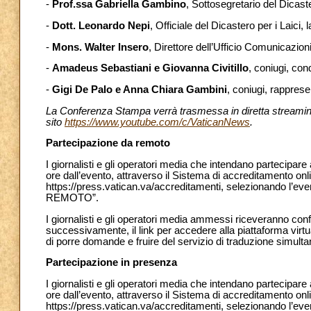
-
Prof.ssa Gabriella Gambino
, Sottosegretario del Dicaster
-
Dott. Leonardo Nepi
, Officiale del Dicastero per i Laici, 
-
Mons. Walter Insero
, Direttore dell’Ufficio Comunicazion
-
Amadeus Sebastiani e Giovanna Civitillo
, coniugi, con
-
Gigi De Palo e Anna Chiara Gambini
, coniugi, rapprese
La Conferenza Stampa verrà trasmessa in diretta streaming 
sito
https://www.youtube.com/c/VaticanNews
.
Partecipazione da remoto
I giornalisti e gli operatori media che intendano partecipa
ore dall’evento, attraverso il Sistema di accreditamento onl
https://press.vatican.va/accreditamenti, selezionando l’ev
REMOTO”.
I giornalisti e gli operatori media ammessi riceveranno con
successivamente, il link per accedere alla piattaforma virt
di porre domande e fruire del servizio di traduzione simultan
Partecipazione in presenza
I giornalisti e gli operatori media che intendano partecipar
ore dall’evento, attraverso il Sistema di accreditamento onl
https://press.vatican.va/accreditamenti, selezionando l’ev